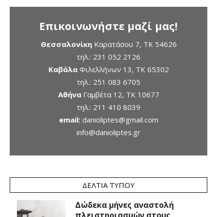
Επικοινωνήστε μαζί μας!
Θεσσαλονίκη
Καρατάσου 7, TK 54626
τηλ.:
231 052 2126
Καβάλα
Φιλελλήνων 13, ΤΚ 65302
τηλ.:
251 083 6705
Αθήνα
Γαμβέτα 12, ΤΚ 10677
τηλ.:
211 410 8039
email:
danioliptes@gmail.com
info@danioliptes.gr
ΔΕΛΤΊΑ ΤΎΠΟΥ
Δώδεκα μήνες αναστολή
πλειστηριασμών στους