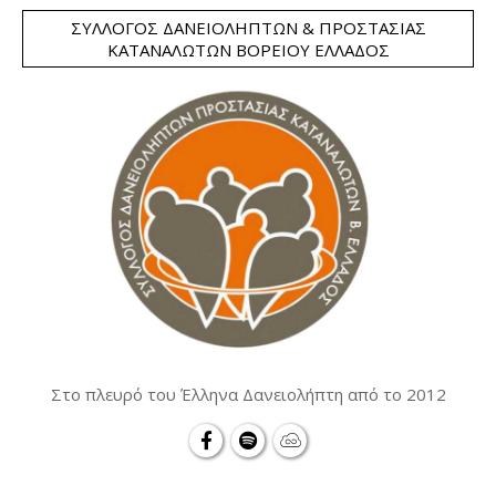
ΣΎΛΛΟΓΟΣ ΔΑΝΕΙΟΛΗΠΤΏΝ & ΠΡΟΣΤΑΣΊΑΣ
ΚΑΤΑΝΑΛΩΤΏΝ ΒΟΡΕΊΟΥ ΕΛΛΆΔΟΣ
Στο πλευρό του Έλληνα Δανειολήπτη από το 2012