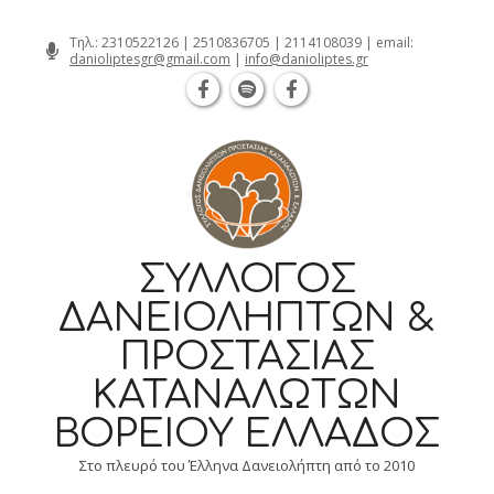
Θεσσαλονίκη Καρατάσου 7, TK 54626 τηλ.
Skip
Τηλ.:
2310522126
|
2510836705
|
2114108039
| email:
danioliptesgr@gmail.com
|
info@danioliptes.gr
to
content
ΣΎΛΛΟΓΟΣ
ΔΑΝΕΙΟΛΗΠΤΏΝ &
ΠΡΟΣΤΑΣΊΑΣ
ΚΑΤΑΝΑΛΩΤΏΝ
ΒΟΡΕΊΟΥ ΕΛΛΆΔΟΣ
Στο πλευρό του Έλληνα Δανειολήπτη από το 2010