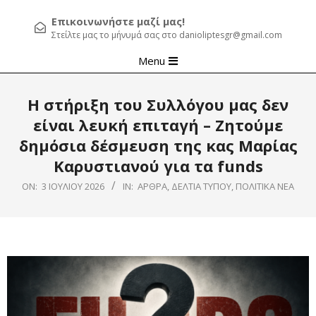
Επικοινωνήστε μαζί μας!
Στείλτε μας το μήνυμά σας στο danioliptesgr@gmail.com
Primary
Menu
Navigation
Menu
Η στήριξη του Συλλόγου μας δεν
είναι λευκή επιταγή – Ζητούμε
δημόσια δέσμευση της κας Μαρίας
Καρυστιανού για τα funds
ON:
3 ΙΟΥΛΊΟΥ 2026
IN:
ΆΡΘΡΑ
,
ΔΕΛΤΊΑ ΤΎΠΟΥ
,
ΠΟΛΙΤΙΚΆ ΝΈΑ