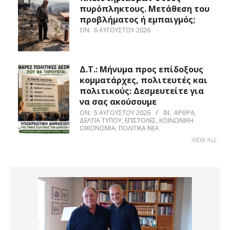
πυρόπληκτους. Μετάθεση του
προβλήματος ή εμπαιγμός;
ON:
6 ΑΥΓΟΎΣΤΟΥ 2026
Δ.Τ.: Μήνυμα προς επίδοξους
κομματάρχες, πολιτευτές και
πολιτικούς: Δεσμευτείτε για
να σας ακούσουμε
ON:
5 ΑΥΓΟΎΣΤΟΥ 2026
IN:
ΆΡΘΡΑ
,
ΔΕΛΤΊΑ ΤΎΠΟΥ
,
ΕΠΙΣΤΟΛΈΣ
,
ΚΟΙΝΩΝΙΚΉ
ΟΙΚΟΝΟΜΊΑ
,
ΠΟΛΙΤΙΚΆ ΝΈΑ
VIEW ALL