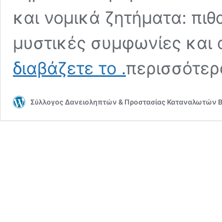
και νομικά ζητήματα: πιθ
μυστικές συμφωνίες και 
Online
διαβάζετε το
.
περισσότε
Petition:
Να
νομοθετηθεί
Σύλλογος Δανειοληπτών & Προστασίας Καταναλωτών Β
η
υποχρεωτική
δημοσίευση
του
ποσού
εξαγοράς
των
δανείων
από
τα
funds!