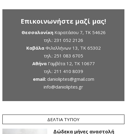
Επικοινωνήστε μαζί μας!
Θεσσαλονίκη
Καρατάσου 7, TK 54626
τηλ.:
231 052 2126
Καβάλα
Φιλελλήνων 13, ΤΚ 65302
τηλ.:
251 083 6705
Αθήνα
Γαμβέτα 12, ΤΚ 10677
τηλ.:
211 410 8039
email:
danioliptes@gmail.com
info@danioliptes.gr
ΔΕΛΤΊΑ ΤΎΠΟΥ
Δώδεκα μήνες αναστολή