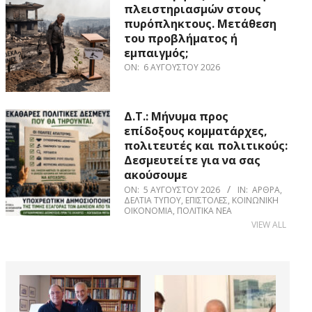
πλειστηριασμών στους
πυρόπληκτους. Μετάθεση
του προβλήματος ή
εμπαιγμός;
ON:
6 ΑΥΓΟΎΣΤΟΥ 2026
Δ.Τ.: Μήνυμα προς
επίδοξους κομματάρχες,
πολιτευτές και πολιτικούς:
Δεσμευτείτε για να σας
ακούσουμε
ON:
5 ΑΥΓΟΎΣΤΟΥ 2026
IN:
ΆΡΘΡΑ
,
ΔΕΛΤΊΑ ΤΎΠΟΥ
,
ΕΠΙΣΤΟΛΈΣ
,
ΚΟΙΝΩΝΙΚΉ
ΟΙΚΟΝΟΜΊΑ
,
ΠΟΛΙΤΙΚΆ ΝΈΑ
VIEW ALL