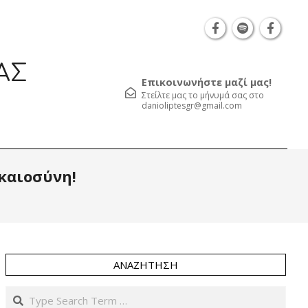
Θεσσαλονίκη Καρατάσου 7, TK 54626 τηλ.: 231 052 212
ΑΣ
Επικοινωνήστε μαζί μας!
Στείλτε μας το μήνυμά σας στο
danioliptesgr@gmail.com
Prim
ικαιοσύνη!
Navi
Men
ΑΝΑΖΉΤΗΣΗ
Search