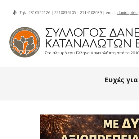
Skip
Τηλ.:
2310522126
|
2510836705
|
2114108039
| email:
danioliptes
to
content
ΣΎΛΛΟΓΟΣ ΔΑΝΕ
ΚΑΤΑΝΑΛΩΤΏΝ 
Στο πλευρό του Έλληνα Δανειολήπτη από το 201
Ευχές για