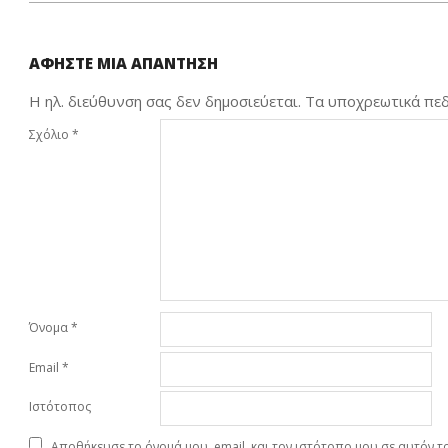
ΑΦΉΣΤΕ ΜΙΑ ΑΠΆΝΤΗΣΗ
Η ηλ. διεύθυνση σας δεν δημοσιεύεται.
Τα υποχρεωτικά πεδ
Σχόλιο
*
Όνομα
*
Email
*
Ιστότοπος
Αποθήκευσε το όνομά μου, email, και τον ιστότοπο μου σε αυτόν 