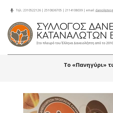
Skip
Τηλ.:
2310522126
|
2510836705
|
2114108039
| email:
danioliptes
to
content
ΣΎΛΛΟΓΟΣ ΔΑΝΕ
ΚΑΤΑΝΑΛΩΤΏΝ 
Στο πλευρό του Έλληνα Δανειολήπτη από το 201
Το «Πανηγύρι» τ