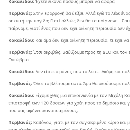
Κοκαλίδου:
Έχετε εικόνα πόσους μπορεί να αφορά;
Περβανάς:
Στην εφαρμογή θα δείξει. Αλλά εγώ το λέω: ένας
σε αυτή την παγίδα; Γιατί αλλιώς δεν θα τα παίρνανε… Σου 
παίρναμε, γιατί ένας που δεν έχει ακίνητη περιουσία δεν έχ
Κοκαλίδου:
Και άμα δεν έχει ακίνητη περιουσία, τι έχει να 
Περβανάς:
Έτσι ακριβώς. Βαδίζουμε προς τη ΔΕΘ και τον ε
Οκτώβριο.
Κοκαλίδου:
Δεν είστε ο μόνος που το λέτε… Ακόμη και πο
Περβανάς:
Όλοι το βλέπουμε αυτό. Άρα θα ακούσουμε πολ
Κοκαλίδου:
Είχαμε χθες μια επικοινωνία με τον Μιχάλη Κ
επιστροφή των 120 δόσεων για χρέη προς το δημόσιο και γ
που σας αφήνει ικανοποιημένους;
Περβανάς:
Καθόλου, γιατί με τον συγκεκριμένο κύριο και μ
επανάληψη είχαμε συναντηθεί στη Βουλή. Ο κύριος Κατρίνης 