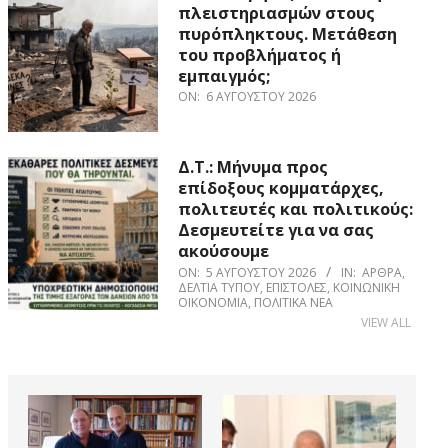
πλειστηριασμών στους
πυρόπληκτους. Μετάθεση
του προβλήματος ή
εμπαιγμός;
ON:
6 ΑΥΓΟΎΣΤΟΥ 2026
Δ.Τ.: Μήνυμα προς
επίδοξους κομματάρχες,
πολιτευτές και πολιτικούς:
Δεσμευτείτε για να σας
ακούσουμε
ON:
5 ΑΥΓΟΎΣΤΟΥ 2026
IN:
ΆΡΘΡΑ
,
ΔΕΛΤΊΑ ΤΎΠΟΥ
,
ΕΠΙΣΤΟΛΈΣ
,
ΚΟΙΝΩΝΙΚΉ
ΟΙΚΟΝΟΜΊΑ
,
ΠΟΛΙΤΙΚΆ ΝΈΑ
VIEW ALL