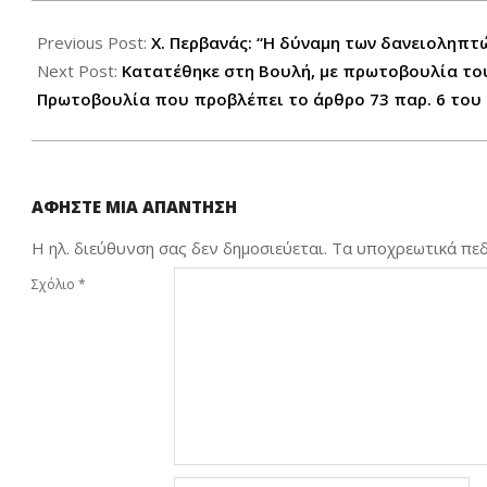
2026-
05-
Previous Post:
Χ. Περβανάς: “Η δύναμη των δανειοληπτ
06
Next Post:
Κατατέθηκε στη Βουλή, με πρωτοβουλία το
Πρωτοβουλία που προβλέπει το άρθρο 73 παρ. 6 το
ΑΦΉΣΤΕ ΜΙΑ ΑΠΆΝΤΗΣΗ
Η ηλ. διεύθυνση σας δεν δημοσιεύεται.
Τα υποχρεωτικά πεδ
Σχόλιο
*