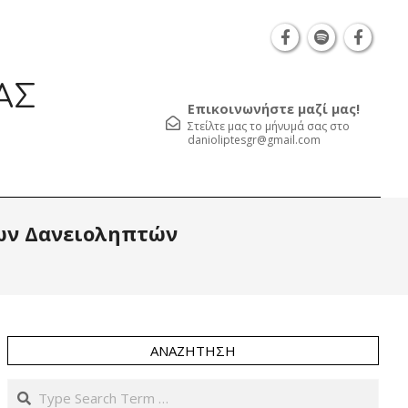
ρατάσου 7, TK 54626 τηλ.: 231 052 2126 | Καβάλα Φιλελλήν
ΑΣ
Επικοινωνήστε μαζί μας!
Στείλτε μας το μήνυμά σας στο
danioliptesgr@gmail.com
Prim
των Δανειοληπτών
Navi
Men
ΑΝΑΖΉΤΗΣΗ
Search