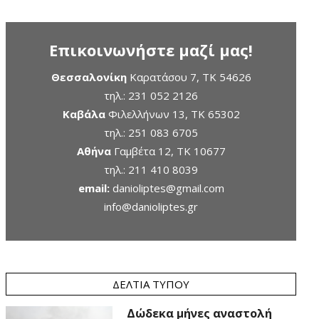
Επικοινωνήστε μαζί μας!
Θεσσαλονίκη
Καρατάσου 7, TK 54626
τηλ.:
231 052 2126
Καβάλα
Φιλελλήνων 13, ΤΚ 65302
τηλ.:
251 083 6705
Αθήνα
Γαμβέτα 12, ΤΚ 10677
τηλ.:
211 410 8039
email:
danioliptes@gmail.com
info@danioliptes.gr
ΔΕΛΤΊΑ ΤΎΠΟΥ
Δώδεκα μήνες αναστολή