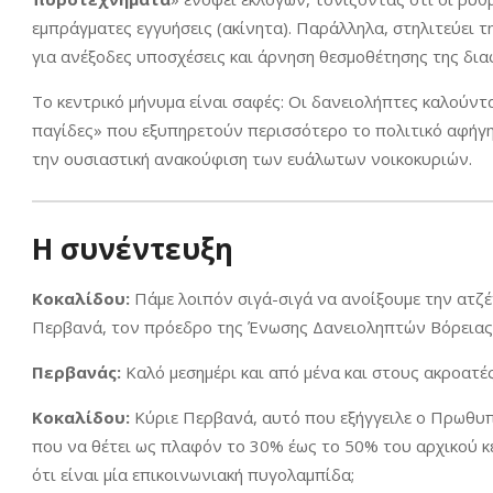
εμπράγματες εγγυήσεις (ακίνητα). Παράλληλα, στηλιτεύει 
για ανέξοδες υποσχέσεις και άρνηση θεσμοθέτησης της δια
Το κεντρικό μήνυμα είναι σαφές: Οι δανειολήπτες καλούντα
παγίδες» που εξυπηρετούν περισσότερο το πολιτικό αφήγη
την ουσιαστική ανακούφιση των ευάλωτων νοικοκυριών.
Η συνέντευξη
Κοκαλίδου:
Πάμε λοιπόν σιγά-σιγά να ανοίξουμε την ατζ
Περβανά, τον πρόεδρο της Ένωσης Δανειοληπτών Βόρειας 
Περβανάς:
Καλό μεσημέρι και από μένα και στους ακροατές
Κοκαλίδου:
Κύριε Περβανά, αυτό που εξήγγειλε ο Πρωθυπ
που να θέτει ως πλαφόν το 30% έως το 50% του αρχικού κ
ότι είναι μία επικοινωνιακή πυγολαμπίδα;