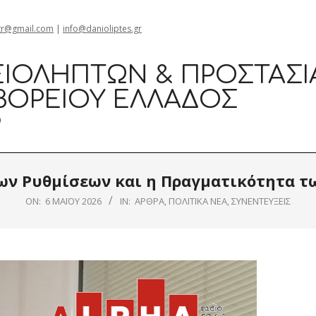
Θεσσαλονίκη Κα
gr@gmail.com
|
info@danioliptes.gr
ΙΟΛΗΠΤΏΝ & ΠΡΟΣΤΑΣΊ
ΒΟΡΕΊΟΥ ΕΛΛΆΔΟΣ
0
ων Ρυθμίσεων και η Πραγματικότητα 
ON:
6 ΜΑΪ́ΟΥ 2026
IN:
ΆΡΘΡΑ
,
ΠΟΛΙΤΙΚΆ ΝΈΑ
,
ΣΥΝΕΝΤΕΎΞΕΙΣ