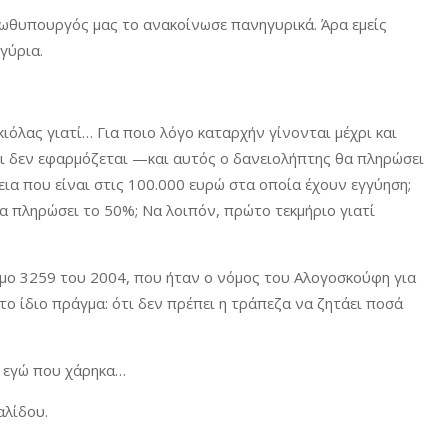
ρωθυπουργός μας το ανακοίνωσε πανηγυρικά. Άρα εμείς
γύρια.
κιόλας γιατί… Για ποιο λόγο καταρχήν γίνονται μέχρι και
αι δεν εφαρμόζεται —και αυτός ο δανειολήπτης θα πληρώσει
ια που είναι στις 100.000 ευρώ στα οποία έχουν εγγύηση;
να πληρώσει το 50%; Να λοιπόν, πρώτο τεκμήριο γιατί
όμο 3259 του 2004, που ήταν ο νόμος του Αλογοσκούφη για
ο ίδιο πράγμα: ότι δεν πρέπει η τράπεζα να ζητάει ποσά
ι εγώ που χάρηκα…
αλίδου.