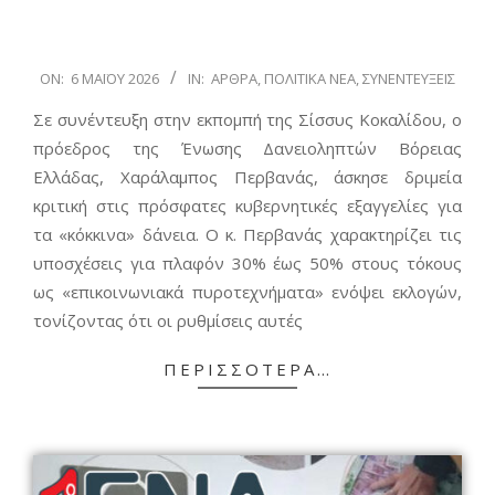
2026-
ON:
6 ΜΑΪ́ΟΥ 2026
IN:
ΆΡΘΡΑ
,
ΠΟΛΙΤΙΚΆ ΝΈΑ
,
ΣΥΝΕΝΤΕΎΞΕΙΣ
05-
Σε συνέντευξη στην εκπομπή της Σίσσυς Κοκαλίδου, ο
06
πρόεδρος της Ένωσης Δανειοληπτών Βόρειας
Ελλάδας, Χαράλαμπος Περβανάς, άσκησε δριμεία
κριτική στις πρόσφατες κυβερνητικές εξαγγελίες για
τα «κόκκινα» δάνεια. Ο κ. Περβανάς χαρακτηρίζει τις
υποσχέσεις για πλαφόν 30% έως 50% στους τόκους
ως «επικοινωνιακά πυροτεχνήματα» ενόψει εκλογών,
τονίζοντας ότι οι ρυθμίσεις αυτές
ΠΕΡΙΣΣΌΤΕΡΑ…