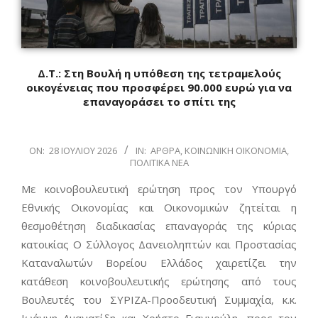
Δ.Τ.: Στη Βουλή η υπόθεση της τετραμελούς
οικογένειας που προσφέρει 90.000 ευρώ για να
επαναγοράσει το σπίτι της
2026-
ON:
28 ΙΟΥΛΊΟΥ 2026
IN:
ΆΡΘΡΑ
,
ΚΟΙΝΩΝΙΚΉ ΟΙΚΟΝΟΜΊΑ
,
ΠΟΛΙΤΙΚΆ ΝΈΑ
07-
28
Με κοινοβουλευτική ερώτηση προς τον Υπουργό
Εθνικής Οικονομίας και Οικονομικών ζητείται η
θεσμοθέτηση διαδικασίας επαναγοράς της κύριας
κατοικίας Ο Σύλλογος Δανειοληπτών και Προστασίας
Καταναλωτών Βορείου Ελλάδος χαιρετίζει την
κατάθεση κοινοβουλευτικής ερώτησης από τους
Βουλευτές του ΣΥΡΙΖΑ-Προοδευτική Συμμαχία, κ.κ.