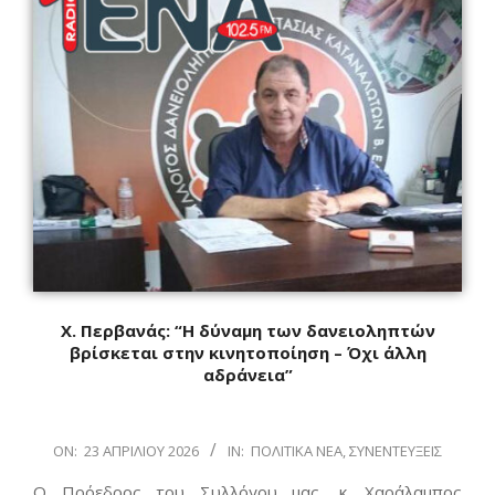
Χ. Περβανάς: “Η δύναμη των δανειοληπτών
βρίσκεται στην κινητοποίηση – Όχι άλλη
αδράνεια”
2026-
ON:
23 ΑΠΡΙΛΊΟΥ 2026
IN:
ΠΟΛΙΤΙΚΆ ΝΈΑ
,
ΣΥΝΕΝΤΕΎΞΕΙΣ
04-
Ο Πρόεδρος του Συλλόγου μας, κ. Χαράλαμπος