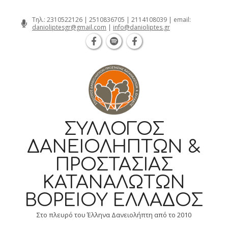
Θεσσαλονίκη Καρατάσου 7, TK 54626 τηλ.: 231 052 2
Skip
Τηλ.:
2310522126
|
2510836705
|
2114108039
| email:
danioliptesgr@gmail.com
|
info@danioliptes.gr
to
content
ΣΎΛΛΟΓΟΣ
ΔΑΝΕΙΟΛΗΠΤΏΝ &
ΠΡΟΣΤΑΣΊΑΣ
ΚΑΤΑΝΑΛΩΤΏΝ
ΒΟΡΕΊΟΥ ΕΛΛΆΔΟΣ
Στο πλευρό του Έλληνα Δανειολήπτη από το 2010