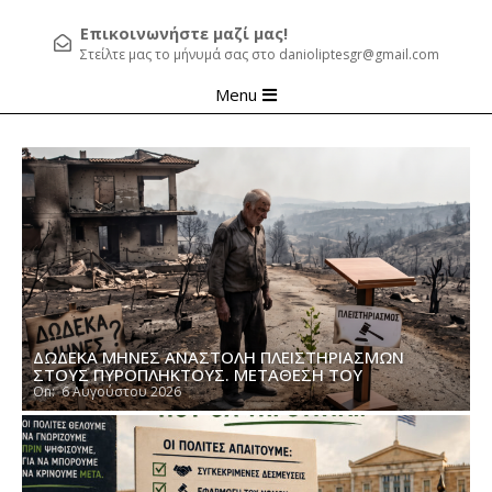
Επικοινωνήστε μαζί μας!
Στείλτε μας το μήνυμά σας στο danioliptesgr@gmail.com
Primary
Menu
Navigation
Menu
ΔΏΔΕΚΑ ΜΉΝΕΣ ΑΝΑΣΤΟΛΉ ΠΛΕΙΣΤΗΡΙΑΣΜΏΝ
ΣΤΟΥΣ ΠΥΡΌΠΛΗΚΤΟΥΣ. ΜΕΤΆΘΕΣΗ ΤΟΥ
ΠΡΟΒΛΉΜΑΤΟΣ Ή ΕΜΠΑΙΓΜΌΣ;
On:
6 Αυγούστου 2026