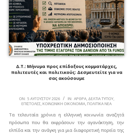
Δ.Τ.: Μήνυμα προς επίδοξους κομματάρχες,
πολιτευτές και πολιτικούς: Δεσμευτείτε για να
σας ακούσουμε
2026-
ON:
5 ΑΥΓΟΎΣΤΟΥ 2026
IN:
ΆΡΘΡΑ
,
ΔΕΛΤΊΑ ΤΎΠΟΥ
,
ΕΠΙΣΤΟΛΈΣ
,
ΚΟΙΝΩΝΙΚΉ ΟΙΚΟΝΟΜΊΑ
,
ΠΟΛΙΤΙΚΆ ΝΈΑ
08-
05
Τα τελευταία χρόνια η ελληνική κοινωνία αναζητά
πρόσωπα που θα εκφράσουν την αγανάκτηση, την
ελπίδα και την ανάγκη για μια διαφορετική πορεία της