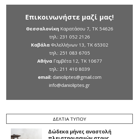
Επικοινωνήστε μαζί μας!
Θεσσαλονίκη
Καρατάσου 7, TK 54626
τηλ.:
231 052 2126
Καβάλα
Φιλελλήνων 13, ΤΚ 65302
τηλ.:
251 083 6705
Αθήνα
Γαμβέτα 12, ΤΚ 10677
τηλ.:
211 410 8039
email:
danioliptes@gmail.com
info@danioliptes.gr
ΔΕΛΤΊΑ ΤΎΠΟΥ
Δώδεκα μήνες αναστολή
πλειστηριασμών στους