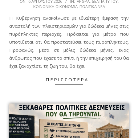
2026-
ON:
6 ΑΥΓΟΎΣΤΟΥ 2026
IN:
ΆΡΘΡΑ
,
ΔΕΛΤΊΑ ΤΎΠΟΥ
,
ΚΟΙΝΩΝΙΚΉ ΟΙΚΟΝΟΜΊΑ
,
ΠΟΛΙΤΙΚΆ ΝΈΑ
08-
06
Η Κυβέρνηση ανακοίνωσε με ιδιαίτερη έμφαση την
αναστολή των πλειστηριασμών για δώδεκα μήνες στις
πυρόπληκτες περιοχές. Πρόκειται για μέτρο που
υποτίθεται ότι θα προστατεύσει τους πυρόπληκτους.
Προφανώς, μέσα σε μόλις δώδεκα μήνες, ένας
άνθρωπος που έχασε το σπίτι ή την επιχείρησή του θα
έχει ξαναχτίσει τη ζωή του, θα έχει
ΠΕΡΙΣΣΌΤΕΡΑ…