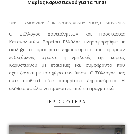
Μαρίας Καρυστιανού για τα funds
2026-
ON:
3 ΙΟΥΛΊΟΥ 2026
IN:
ΆΡΘΡΑ
,
ΔΕΛΤΊΑ ΤΎΠΟΥ
,
ΠΟΛΙΤΙΚΆ ΝΈΑ
07-
Ο Σύλλογος Δανειοληπτών και Προστασίας
03
Καταναλωτών Βορείου Ελλάδος πληροφορήθηκε με
έκπληξη τα πρόσφατα δημοσιεύματα που αφορούν
ενδεχόμενες σχέσεις ή εμπλοκές της κυρίας
Καρυστιανού με εταιρείες και συμφέροντα που
σχετίζονται με τον χώρο των funds. Ο Σύλλογός μας
ούτε υιοθετεί ούτε απορρίπτει δημοσιεύματα. Η
αλήθεια οφείλει να προκύπτει από τα πραγματικά
ΠΕΡΙΣΣΌΤΕΡΑ…