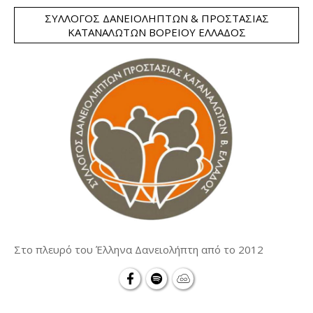
ΣΎΛΛΟΓΟΣ ΔΑΝΕΙΟΛΗΠΤΏΝ & ΠΡΟΣΤΑΣΊΑΣ
ΚΑΤΑΝΑΛΩΤΏΝ ΒΟΡΕΊΟΥ ΕΛΛΆΔΟΣ
Στο πλευρό του Έλληνα Δανειολήπτη από το 2012