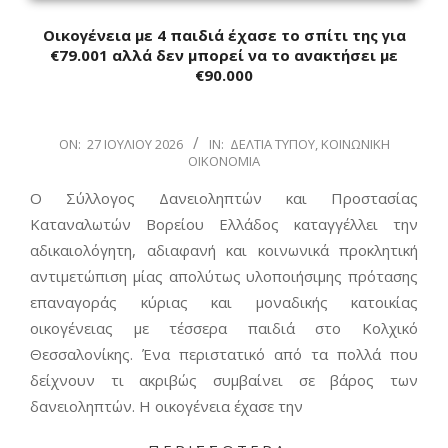
Οικογένεια με 4 παιδιά έχασε το σπίτι της για
€79.001 αλλά δεν μπορεί να το ανακτήσει με
€90.000
2026-
ON:
27 ΙΟΥΛΊΟΥ 2026
IN:
ΔΕΛΤΊΑ ΤΎΠΟΥ
,
ΚΟΙΝΩΝΙΚΉ
ΟΙΚΟΝΟΜΊΑ
07-
27
Ο Σύλλογος Δανειοληπτών και Προστασίας
Καταναλωτών Βορείου Ελλάδος καταγγέλλει την
αδικαιολόγητη, αδιαφανή και κοινωνικά προκλητική
αντιμετώπιση μίας απολύτως υλοποιήσιμης πρότασης
επαναγοράς κύριας και μοναδικής κατοικίας
οικογένειας με τέσσερα παιδιά στο Κολχικό
Θεσσαλονίκης. Ένα περιστατικό από τα πολλά που
δείχνουν τι ακριβώς συμβαίνει σε βάρος των
δανειοληπτών. Η οικογένεια έχασε την