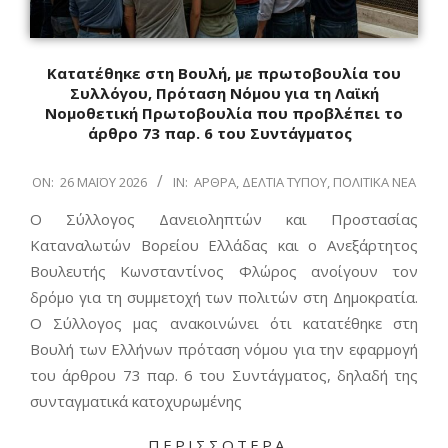
Κατατέθηκε στη Βουλή, με πρωτοβουλία του
Συλλόγου, Πρόταση Νόμου για τη Λαϊκή
Νομοθετική Πρωτοβουλία που προβλέπει το
άρθρο 73 παρ. 6 του Συντάγματος
2026-
ON:
26 ΜΑΪ́ΟΥ 2026
IN:
ΆΡΘΡΑ
,
ΔΕΛΤΊΑ ΤΎΠΟΥ
,
ΠΟΛΙΤΙΚΆ ΝΈΑ
05-
Ο Σύλλογος Δανειοληπτών και Προστασίας
26
Καταναλωτών Βορείου Ελλάδας και ο Ανεξάρτητος
Βουλευτής Κωνσταντίνος Φλώρος ανοίγουν τον
δρόμο για τη συμμετοχή των πολιτών στη Δημοκρατία.
Ο Σύλλογος μας ανακοινώνει ότι κατατέθηκε στη
Βουλή των Ελλήνων πρόταση νόμου για την εφαρμογή
του άρθρου 73 παρ. 6 του Συντάγματος, δηλαδή της
συνταγματικά κατοχυρωμένης
ΠΕΡΙΣΣΌΤΕΡΑ…