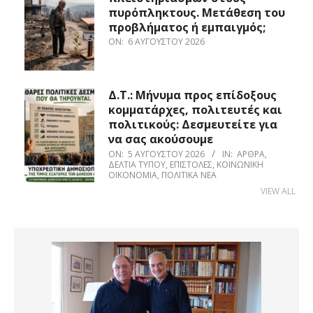
πυρόπληκτους. Μετάθεση του
προβλήματος ή εμπαιγμός;
ON:
6 ΑΥΓΟΎΣΤΟΥ 2026
Δ.Τ.: Μήνυμα προς επίδοξους
κομματάρχες, πολιτευτές και
πολιτικούς: Δεσμευτείτε για
να σας ακούσουμε
ON:
5 ΑΥΓΟΎΣΤΟΥ 2026
IN:
ΆΡΘΡΑ
,
ΔΕΛΤΊΑ ΤΎΠΟΥ
,
ΕΠΙΣΤΟΛΈΣ
,
ΚΟΙΝΩΝΙΚΉ
ΟΙΚΟΝΟΜΊΑ
,
ΠΟΛΙΤΙΚΆ ΝΈΑ
VIEW ALL