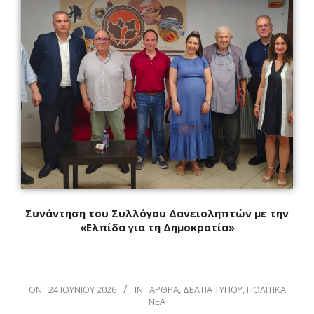
Συνάντηση του Συλλόγου Δανειοληπτών με την
«Ελπίδα για τη Δημοκρατία»
2026-
ON:
24 ΙΟΥΝΊΟΥ 2026
IN:
ΆΡΘΡΑ
,
ΔΕΛΤΊΑ ΤΎΠΟΥ
,
ΠΟΛΙΤΙΚΆ
ΝΈΑ
06-