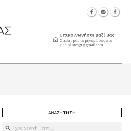
Θεσσαλονίκη Καρατάσου 7, TK 54626 τηλ.: 231 05
ΑΣ
Επικοινωνήστε μαζί μας!
Στείλτε μας το μήνυμά σας στο
danioliptesgr@gmail.com
Prim
Navi
Men
ΑΝΑΖΉΤΗΣΗ
Search