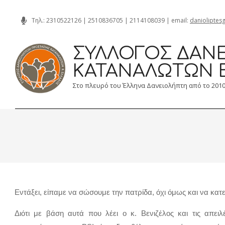
Skip
Τηλ.:
2310522126
|
2510836705
|
2114108039
| email:
danioliptes
to
content
ΣΎΛΛΟΓΟΣ ΔΑΝΕ
ΚΑΤΑΝΑΛΩΤΏΝ 
Στο πλευρό του Έλληνα Δανειολήπτη από το 201
Εντάξει, είπαμε να σώσουμε την πατρίδα, όχι όμως και να κα
Διότι με βάση αυτά που λέει ο κ. Βενιζέλος και τις απε