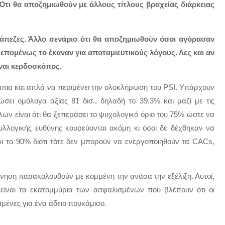
: Ότι θα αποζημιωθούν με άλλους τίτλους βραχείας διάρκειας
ράπεζες. Άλλο σενάριο ότι θα αποζημιωθούν όσοι αγόρασαν
 επομένως το έκαναν για αποταμιευτικούς λόγους. Λες και αν
ναι κερδοσκόπος.
άπια και απλά να περιμένει την ολοκλήρωση του PSI. Υπάρχουν
ώσει ομόλογα αξίας 81 δισ., δηλαδή το 39,3% και μαζί με τις
λων είναι ότι θα ξεπεράσει το ψυχολογικό όριο του 75% ώστε να
συλλογικής ευθύνης κουρεύονται ακόμη κι όσοι δε δέχθηκαν να
ι το 90% διότι τότε δεν μπορούν να ενεργοποιηθούν τα CACs,
έρνηση παρακολουθούν με κομμένη την ανάσα την εξέλιξη. Αυτοί,
 είναι τα εκατομμύρια των ασφαλισμένων που βλέπουν ότι οι
μένες για ένα άδειο πουκάμισο.