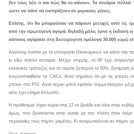
δεν τους λέει τι και πώς θα το κάνουν. Τα σενάρια πολλά
ώστε να πάνε να εισπράξουν σε μερικούς μήνες.
Επίσης, ότι θα μπορούσαν να πάρουν μετοχές από τις τ
από την πρωτογενή αγορά, δηλαδή μόλις έγινε η έκδοση κι
κάποιος αγόρασε στη δευτερογενή ομόλογα 30.000 ευρώ εί
Αλαλούμ λοιπόν με το υπουργείο Οικονομικών να κάνει την π
κι εδώ πολλά σενάρια. Μέχρι στιγμής, το IIF έχει συγκεντρ
ελληνικές τράπεζες και τα ταμεία ξεπερνά το 50%. Εκτίμηση ό
ενεργοποιηθούν τα CACs. Αυτό σημαίνει ότι με τις ρήτρες 
μπουν στο PSI. Αυτό ισχύει μόνο εφόσον συμμετάσχουν μέχρ
ούτε έχει νόημα άλλωστε.
Η προθεσμία λήγει αύριο στις 12 το βράδυ και όλοι στην κυβ
όμως, που βρίσκονται στην ουσία με την πλάτη στον τοίχο
περιουσίες τους πήγαν χαμένες. Κι αναρωτιούνται αν πήγαν χα
Πηγή:
Antinews