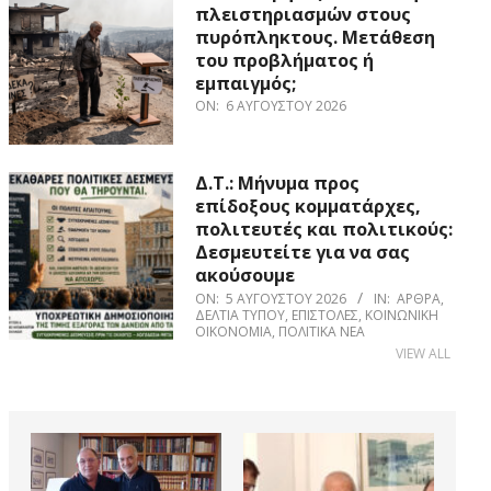
πλειστηριασμών στους
πυρόπληκτους. Μετάθεση
του προβλήματος ή
εμπαιγμός;
ON:
6 ΑΥΓΟΎΣΤΟΥ 2026
Δ.Τ.: Μήνυμα προς
επίδοξους κομματάρχες,
πολιτευτές και πολιτικούς:
Δεσμευτείτε για να σας
ακούσουμε
ON:
5 ΑΥΓΟΎΣΤΟΥ 2026
IN:
ΆΡΘΡΑ
,
ΔΕΛΤΊΑ ΤΎΠΟΥ
,
ΕΠΙΣΤΟΛΈΣ
,
ΚΟΙΝΩΝΙΚΉ
ΟΙΚΟΝΟΜΊΑ
,
ΠΟΛΙΤΙΚΆ ΝΈΑ
VIEW ALL