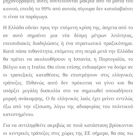
μηχανορραφίες αυτές συντελούνται μακριά από τα μάτια του
κοινού, επειδή το 99% από αυτούς σίγουρα δεν καταλαβαίνει
τι είναι τα παράγωγα.
Η Ελλάδα οδεύει προς την επόμενη κρίση της, άσχετα από το
αν αυτό σημαίνει μια νέα δέσμη μέτρων λιτότητας,
επεισοδιακές διαδηλώσεις ή ένα στρατιωτικό πραξικόπημα.
Κατά πάσα πιθανότητα, επόμενες στη σειρά μετά την Ελλάδα
θα πρέπει να ακολουθήσουν η Ισπανία, η Πορτογαλία, το
Βέλγιο και η Ιταλία. Θα είναι επίσης ενδιαφέρον να δούμε αν
οι τραπεζικές καταθέσεις θα επιστρέψουν στις ελληνικές
τράπεζες. Πιθανώς αυτό δεν πρόκειται να γίνει και θα
υπάρξει μεγάλη δυσκολία στο να σημειωθεί οποιαδήποτε
μορφή ανάκαμψης. Ο δε ελληνικός λαός έχει μείνει εντελώς
έξω από την εξίσωση, λόγω της αδιαφορίας του πολιτικού
κατεστημένου.
Για να αντιληφθείτε ακριβώς σε ποιά κατάσταση βρίσκονται
οι κεντρικές τράπεζες στις χώρες της ΕΕ σήμερα, θα σας πω