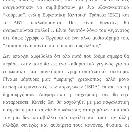
αναγκάστηκαν να συμβιβαστούν με ένα εξαναγκαστικό
“κούρεμα”, ενώ η Ευρωπαϊκή Κεντρική Τράπεζα (ΕΚΤ) και
το ΔΝΤ απαλλάσσονται. Πώς είναι δυνατόν, θα
αναρωτιούνται πολλοί… Είναι δυνατόν λόγω του γεγονότος
ότι, όπως έγραψε ο Όργουελ σε ένα άλλο μυθιστόρημά του,
“κάποιοι είναι πάντα πιο ίσοι από τους άλλους”.
Δεν υπάρχει αμφιβολία ότι όλο αυτό που ζούμε σήμερα θα
περάσει στην ιστορία ως ένα καθοριστικό γεγονός για το
ευρωπαϊκό και παγκόσμιο χρηματοπιστωτικό σύστημα.
Γίναμε μάρτυρες μιας “μερικής” χρεοκοπίας, αλλά μόνο
επειδή οι εμπνευστές των παράγωγων (
ISDA
) έπρεπε να τη
δημιουργήσουν. Διαφορετικά η επιχείρησή τους θα είχε
καταρρεύσει. Κανείς δεν θα ασχοληθεί με μια ασφαλιστική
εταιρεία ή μια εταιρεία διοργάνωσης στοιχημάτων που από
την μια δεν καταβάλλει όσα οφείλει και από την άλλη
αλλάζει συνεχώς και αυθαίρετα τους κανόνες. Φυσικά, οι