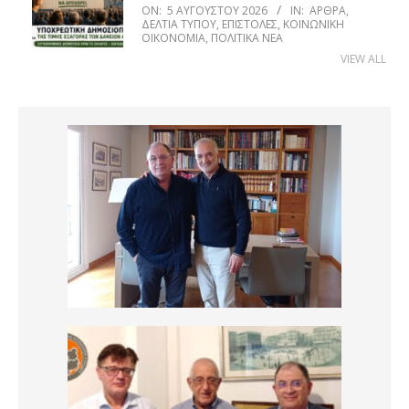
ON:
5 ΑΥΓΟΎΣΤΟΥ 2026
IN:
ΆΡΘΡΑ
,
ΔΕΛΤΊΑ ΤΎΠΟΥ
,
ΕΠΙΣΤΟΛΈΣ
,
ΚΟΙΝΩΝΙΚΉ
ΟΙΚΟΝΟΜΊΑ
,
ΠΟΛΙΤΙΚΆ ΝΈΑ
VIEW ALL