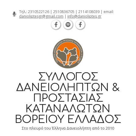
Θεσσαλονίκη Καρατάσου 7, TK 54626 τη
Skip
Τηλ.:
2310522126
|
2510836705
|
2114108039
| email:
danioliptesgr@gmail.com
|
info@danioliptes.gr
to
content
ΣΎΛΛΟΓΟΣ
ΔΑΝΕΙΟΛΗΠΤΏΝ &
ΠΡΟΣΤΑΣΊΑΣ
ΚΑΤΑΝΑΛΩΤΏΝ
ΒΟΡΕΊΟΥ ΕΛΛΆΔΟΣ
Στο πλευρό του Έλληνα Δανειολήπτη από το 2010