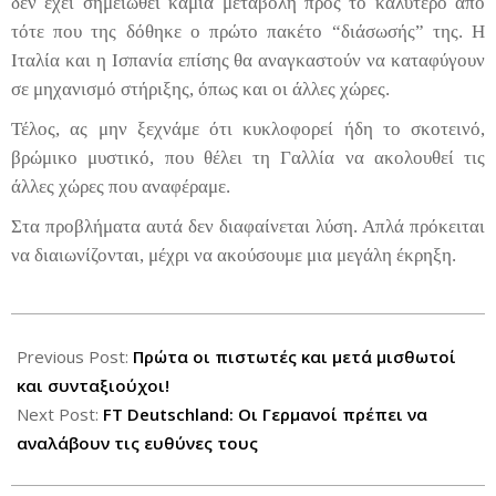
δεν έχει σημειωθεί καμιά μεταβολή προς το καλύτερο από
τότε που της δόθηκε ο πρώτο πακέτο “διάσωσής” της. Η
Ιταλία και η Ισπανία επίσης θα αναγκαστούν να καταφύγουν
σε μηχανισμό στήριξης, όπως και οι άλλες χώρες.
Τέλος, ας μην ξεχνάμε ότι κυκλοφορεί ήδη το σκοτεινό,
βρώμικο μυστικό, που θέλει τη Γαλλία να ακολουθεί τις
άλλες χώρες που αναφέραμε.
Στα προβλήματα αυτά δεν διαφαίνεται λύση. Απλά πρόκειται
να διαιωνίζονται, μέχρι να ακούσουμε μια μεγάλη έκρηξη.
2012-
04-
Previous Post:
Πρώτα οι πιστωτές και μετά μισθωτοί
02
και συνταξιούχοι!
Next Post:
FT Deutschland: Οι Γερμανοί πρέπει να
αναλάβουν τις ευθύνες τους