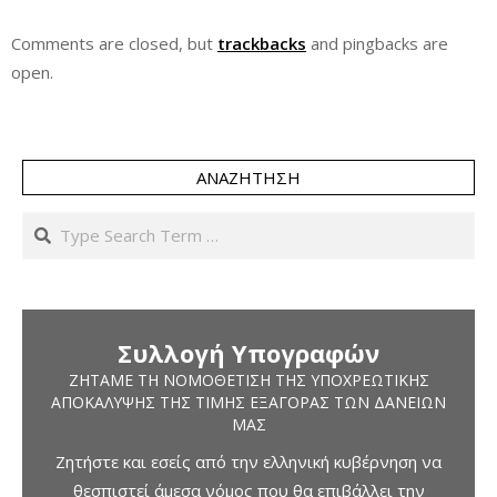
Comments are closed, but
trackbacks
and pingbacks are
open.
ΑΝΑΖΉΤΗΣΗ
Search
Συλλογή Υπογραφών
ΖΗΤΆΜΕ ΤΗ ΝΟΜΟΘΈΤΙΣΗ ΤΗΣ ΥΠΟΧΡΕΩΤΙΚΉΣ
ΑΠΟΚΆΛΥΨΗΣ ΤΗΣ ΤΙΜΉΣ ΕΞΑΓΟΡΆΣ ΤΩΝ ΔΑΝΕΊΩΝ
ΜΑΣ
Ζητήστε και εσείς από την ελληνική κυβέρνηση να
θεσπιστεί άμεσα νόμος που θα επιβάλλει την