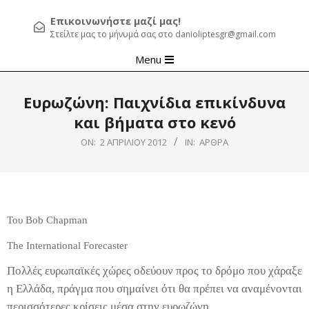
Επικοινωνήστε μαζί μας!
Στείλτε μας το μήνυμά σας στο danioliptesgr@gmail.com
Primary
Menu
Navigation
Menu
Ευρωζώνη: Παιχνίδια επικίνδυνα
και βήματα στο κενό
ON:
2 ΑΠΡΙΛΊΟΥ 2012
IN:
ΆΡΘΡΑ
Του Bob Chapman
The International Forecaster
Πολλές ευρωπαϊκές χώρες οδεύουν προς το δρόμο που χάραξε
η Ελλάδα, πράγμα που σημαίνει ότι θα πρέπει να αναμένονται
περισσότερες κρίσεις μέσα στην ευρωζώνη.