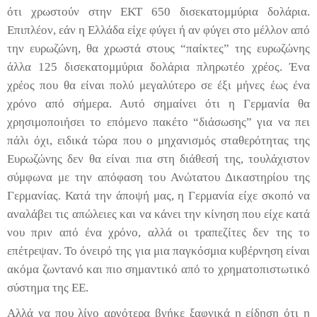
ότι χρωστούν στην ΕΚΤ 650 δισεκατομμύρια δολάρια.
Επιπλέον, εάν η Ελλάδα είχε φύγει ή αν φύγει στο μέλλον από
την ευρωζώνη, θα χρωστά στους “παίκτες” της ευρωζώνης
άλλα 125 δισεκατομμύρια δολάρια πληρωτέο χρέος. Ένα
χρέος που θα είναι πολύ μεγαλύτερο σε έξι μήνες έως ένα
χρόνο από σήμερα. Αυτό σημαίνει ότι η Γερμανία θα
χρησιμοποιήσει το επόμενο πακέτο “διάσωσης” για να πει
πάλι όχι, ειδικά τώρα που ο μηχανισμός σταθερότητας της
Ευρωζώνης δεν θα είναι πια στη διάθεσή της, τουλάχιστον
σύμφωνα με την απόφαση του Ανώτατου Δικαστηρίου της
Γερμανίας. Κατά την άποψή μας, η Γερμανία είχε σκοπό να
αναλάβει τις απώλειες και να κάνει την κίνηση που είχε κατά
νου πριν από ένα χρόνο, αλλά οι τραπεζίτες δεν της το
επέτρεψαν. Το όνειρό της για μια παγκόσμια κυβέρνηση είναι
ακόμα ζωντανό και πιο σημαντικό από το χρηματοπιστωτικό
σύστημα της ΕΕ.
Αλλά να που λίγο αργότερα βγήκε ξαφνικά η είδηση ότι η