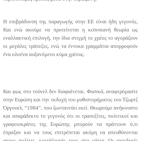
Η επιβράδυνση της παραγωγής στην ΕΕ είναι ήδη γεγονός.
Και ενώ ακούμε να προτείνεται η κεϋνσιανή θεωρία ως
εναλλακτική επιλογή, την ίδια στιγμή το χρέος το αγοράζουν
οι μεγάλες τράπεζες, ενώ τα έντοκα γραμμάτια απορροφούν
ένα ολοένα αυξανόμενο κύμα χρέους.
Και φως στο τούνελ δεν διαφαίνεται. Φυσικά, αναφερόμαστε
στην Ευρώπη και την εκδοχή του μυθιστορήματος του Τζωρτζ
Όργουελ, “1984”, που ζωντανεύει εκεί. Θεωρούμε ανήκουστο
και απαράδεκτο το γεγονός ότι οι τραπεζίτες, πολιτικοί και
γραφειοκράτες της Ευρώπης μπορούν να πράττουν ό,τι
έπραξαν και να τους επιτρέπεται ακόμη να απευθύνονται
στους πολίτες, κοιτάζοντάς τους στα μάτια. Οι επενδυτές