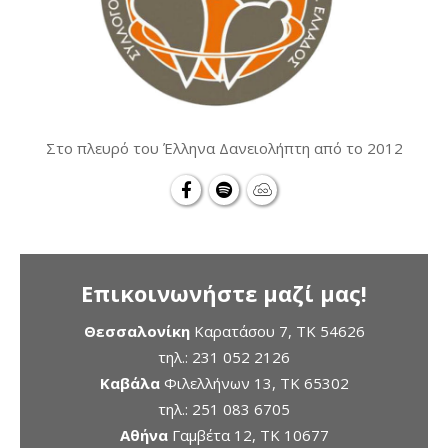
Στο πλευρό του Έλληνα Δανειολήπτη από το 2012
Επικοινωνήστε μαζί μας!
Θεσσαλονίκη
Καρατάσου 7, TK 54626
τηλ.:
231 052 2126
Καβάλα
Φιλελλήνων 13, ΤΚ 65302
τηλ.:
251 083 6705
Αθήνα
Γαμβέτα 12, ΤΚ 10677