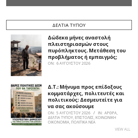
ΔΕΛΤΊΑ ΤΎΠΟΥ
Δώδεκα μήνες αναστολή
πλειστηριασμών στους
πυρόπληκτους. Μετάθεση του
προβλήματος ή εμπαιγμός;
ON:
6 ΑΥΓΟΎΣΤΟΥ 2026
Δ.Τ.: Μήνυμα προς επίδοξους
κομματάρχες, πολιτευτές και
πολιτικούς: Δεσμευτείτε για
να σας ακούσουμε
ON:
5 ΑΥΓΟΎΣΤΟΥ 2026
IN:
ΆΡΘΡΑ
,
ΔΕΛΤΊΑ ΤΎΠΟΥ
,
ΕΠΙΣΤΟΛΈΣ
,
ΚΟΙΝΩΝΙΚΉ
ΟΙΚΟΝΟΜΊΑ
,
ΠΟΛΙΤΙΚΆ ΝΈΑ
VIEW ALL