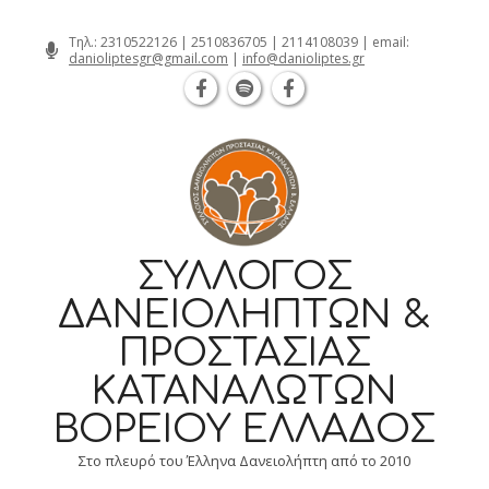
Θεσσαλονίκη Καρατάσου 7, TK 54626 τη
Skip
Τηλ.:
2310522126
|
2510836705
|
2114108039
| email:
danioliptesgr@gmail.com
|
info@danioliptes.gr
to
content
ΣΎΛΛΟΓΟΣ
ΔΑΝΕΙΟΛΗΠΤΏΝ &
ΠΡΟΣΤΑΣΊΑΣ
ΚΑΤΑΝΑΛΩΤΏΝ
ΒΟΡΕΊΟΥ ΕΛΛΆΔΟΣ
Στο πλευρό του Έλληνα Δανειολήπτη από το 2010