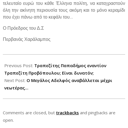
τελευταίο ευρώ του κάθε Έλληνα πολίτη, να καταχραστούν
όλη την ακίνητη περιουσία τους ακόμη και το μόνο κεραμίδι
…
που έχει πάνω από το κεφάλι του
Ο Πρόεδρος του Δ.Σ
Περβανάς Χαράλαμπος
2012-
04-
Previous Post:
Τραπεζίτης Παπαδήμος εναντίον
27
Τραπεζίτη Προβόπουλου; Εϊναι δυνατόν;
Next Post:
Ο Μεγάλος Αδελφός αναβάλλεται μέχρι
νεωτέρας…
Comments are closed, but
trackbacks
and pingbacks are
open.