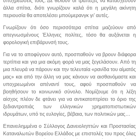
υποχρεώσεις τους. Δε θέλουν οι τράπεζες να κατασχέσουν
άλλα σπίτια, διότι γνωρίζουν καλά ότι η μεγάλη ακίνητη
περιουσία θα αποτελέσει μπούμερανγκ γι’ αυτές.
Γνωρίζουν ότι όσο περισσότερα σπίτια μαζεύουν από
απεγνωσμένους Έλληνες πολίτες, τόσο θα αυξάνεται η
φορολογική επιβάρυνσή τους.
Για να το αποφύγουν αυτό, προσπαθούν να βρουν διάφορα
τερτίπια και για μια ακόμη φορά να μας ξεγελάσουν. Από τη
μια πλευρά να πάρουν και την τελευταία «ρανίδα του αίματός
μας» και από την άλλη να μας κάνουν να αισθανόμαστε και
υποχρεωμένοι απέναντί τους, αφού προσπαθούν να
βοηθήσουν το κοινωνικό σύνολο. Νομίζουμε ότι η λέξη
αίσχος πλέον δε φτάνει για να αντικατοπτρίσει το όριο της
ξεδιαντροπιάς των ελληνικών χρηματοπιστωτικών
ιδρυμάτων, υπό τις ευλογίες, βέβαια, των πολιτικών μας…
Επανειλημμένα ο Σύλλογος Δανειοληπτών και Προστασίας
Καταναλωτών Βορείου Ελλάδος με επιστολές του προς όλες