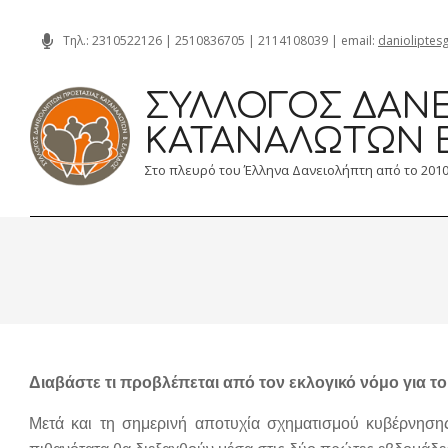
Skip
Τηλ.:
2310522126
|
2510836705
|
2114108039
| email:
danioliptes
to
content
ΣΎΛΛΟΓΟΣ ΔΑΝΕ
ΚΑΤΑΝΑΛΩΤΏΝ 
Στο πλευρό του Έλληνα Δανειολήπτη από το 201
Διαβάστε τι προβλέπεται από τον εκλογικό νόμο για τ
Μετά και τη σημερινή αποτυχία σχηματισμού κυβέρνησης