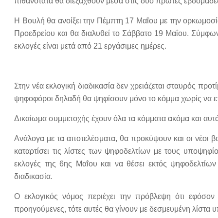
πιθανότατα θα διεξαχθούν μέσα στις δύο πρώτες εβδομάδες
Η Βουλή θα ανοίξει την Πέμπτη 17 Μαΐου με την ορκωμοσί
Προεδρείου και θα διαλυθεί το Σάββατο 19 Μαΐου. Σύμφω
εκλογές είναι μετά από 21 εργάσιμες ημέρες.
Στην νέα εκλογική διαδικασία δεν χρειάζεται σταυρός προ
ψηφοφόροι δηλαδή θα ψηφίσουν μόνο το κόμμα χωρίς να ε
Δικαίωμα συμμετοχής έχουν όλα τα κόμματα ακόμα και αυτ
Ανάλογα με τα αποτελέσματα, θα προκύψουν και οι νέοι β
καταρτίσει τις λίστες των ψηφοδελτίων με τους υποψηφίο
εκλογές της 6ης Μαΐου και να θέσει εκτός ψηφοδελτίων
διαδικασία.
Ο εκλογικός νόμος περιέχει την πρόβλεψη ότι εφόσον
προηγούμενες, τότε αυτές θα γίνουν με δεσμευμένη λίστα 