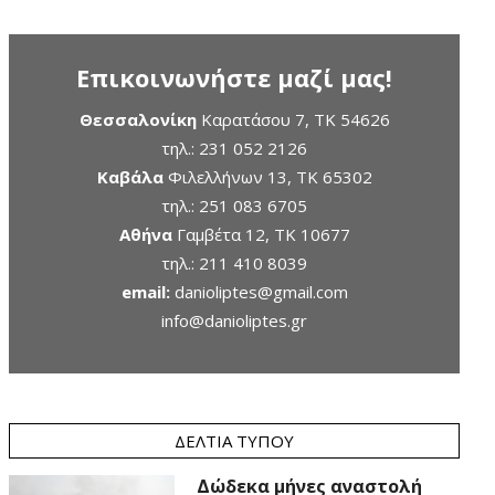
Επικοινωνήστε μαζί μας!
Θεσσαλονίκη
Καρατάσου 7, TK 54626
τηλ.:
231 052 2126
Καβάλα
Φιλελλήνων 13, ΤΚ 65302
τηλ.:
251 083 6705
Αθήνα
Γαμβέτα 12, ΤΚ 10677
τηλ.:
211 410 8039
email:
danioliptes@gmail.com
info@danioliptes.gr
ΔΕΛΤΊΑ ΤΎΠΟΥ
Δώδεκα μήνες αναστολή