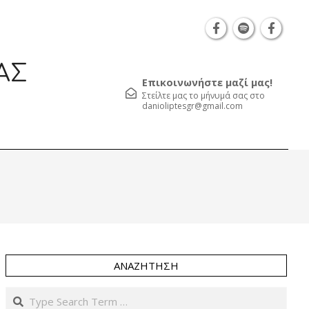
Θεσσαλονίκη Καρατάσου 7, TK 54626 τηλ.: 231 0
ΑΣ
Επικοινωνήστε μαζί μας!
Στείλτε μας το μήνυμά σας στο
danioliptesgr@gmail.com
Prim
Navi
Men
ΑΝΑΖΉΤΗΣΗ
Search