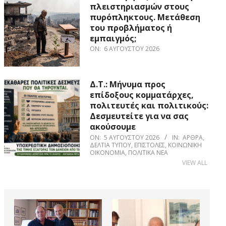
πλειστηριασμών στους
πυρόπληκτους. Μετάθεση
του προβλήματος ή
εμπαιγμός;
ON:
6 ΑΥΓΟΎΣΤΟΥ 2026
Δ.Τ.: Μήνυμα προς
επίδοξους κομματάρχες,
πολιτευτές και πολιτικούς:
Δεσμευτείτε για να σας
ακούσουμε
ON:
5 ΑΥΓΟΎΣΤΟΥ 2026
IN:
ΆΡΘΡΑ
,
ΔΕΛΤΊΑ ΤΎΠΟΥ
,
ΕΠΙΣΤΟΛΈΣ
,
ΚΟΙΝΩΝΙΚΉ
ΟΙΚΟΝΟΜΊΑ
,
ΠΟΛΙΤΙΚΆ ΝΈΑ
VIEW ALL