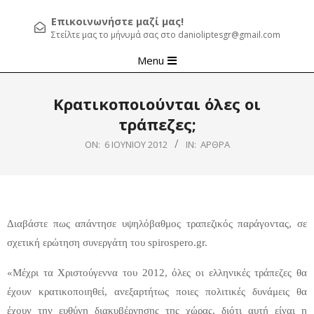
Επικοινωνήστε μαζί μας!
Στείλτε μας το μήνυμά σας στο danioliptesgr@gmail.com
Primary
Menu
Navigation
Menu
Κρατικοποιούνται όλες οι
τράπεζες;
ON:
6 ΙΟΥΝΊΟΥ 2012
IN:
ΆΡΘΡΑ
Διαβάστε πως απάντησε υψηλόβαθμος τραπεζικός παράγοντας, σε
σχετική ερώτηση συνεργάτη του spirospero.gr.
«Μέχρι τα Χριστούγεννα του 2012, όλες οι ελληνικές τράπεζες θα
έχουν κρατικοποιηθεί, ανεξαρτήτως ποιες πολιτικές δυνάμεις θα
έχουν την ευθύνη διακυβέρνησης της χώρας, διότι αυτή είναι η