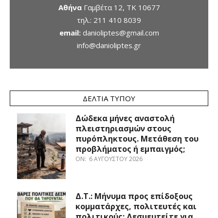
Αθήνα
Γαμβέτα 12, ΤΚ 10677
τηλ.:
211 410 8039
email:
danioliptes@gmail.com
info@danioliptes.gr
ΔΕΛΤΊΑ ΤΎΠΟΥ
Δώδεκα μήνες αναστολή
πλειστηριασμών στους
πυρόπληκτους. Μετάθεση του
προβλήματος ή εμπαιγμός;
ON:
6 ΑΥΓΟΎΣΤΟΥ 2026
Δ.Τ.: Μήνυμα προς επίδοξους
κομματάρχες, πολιτευτές και
πολιτικούς: Δεσμευτείτε για