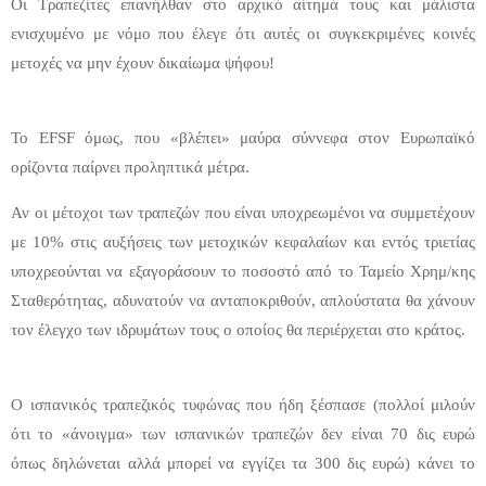
Οι Τραπεζίτες επανήλθαν στο αρχικό αίτημά τους και μάλιστα
ενισχυμένο με νόμο που έλεγε ότι αυτές οι συγκεκριμένες κοινές
μετοχές να μην έχουν δικαίωμα ψήφου!
Το EFSF όμως, που «βλέπει» μαύρα σύννεφα στον Ευρωπαϊκό
ορίζοντα παίρνει προληπτικά μέτρα.
Αν οι μέτοχοι των τραπεζών που είναι υποχρεωμένοι να συμμετέχουν
με 10% στις αυξήσεις των μετοχικών κεφαλαίων και εντός τριετίας
υποχρεούνται να εξαγοράσουν το ποσοστό από το Ταμείο Χρημ/κης
Σταθερότητας, αδυνατούν να ανταποκριθούν, απλούστατα θα χάνουν
τον έλεγχο των ιδρυμάτων τους ο οποίος θα περιέρχεται στο κράτος.
Ο ισπανικός τραπεζικός τυφώνας που ήδη ξέσπασε (πολλοί μιλούν
ότι το «άνοιγμα» των ισπανικών τραπεζών δεν είναι 70 δις ευρώ
όπως δηλώνεται αλλά μπορεί να εγγίζει τα 300 δις ευρώ) κάνει το