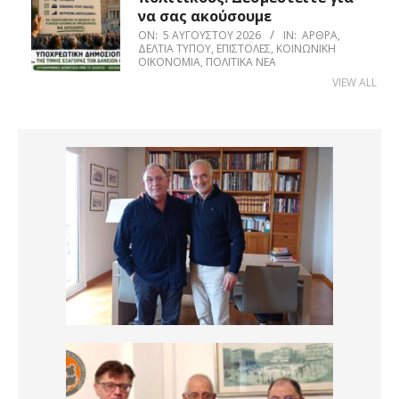
να σας ακούσουμε
ON:
5 ΑΥΓΟΎΣΤΟΥ 2026
IN:
ΆΡΘΡΑ
,
ΔΕΛΤΊΑ ΤΎΠΟΥ
,
ΕΠΙΣΤΟΛΈΣ
,
ΚΟΙΝΩΝΙΚΉ
ΟΙΚΟΝΟΜΊΑ
,
ΠΟΛΙΤΙΚΆ ΝΈΑ
VIEW ALL