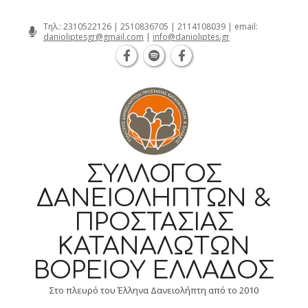
Θεσσαλονίκη Καρατάσου 7, TK 54626 
Skip
Τηλ.:
2310522126
|
2510836705
|
2114108039
| email:
danioliptesgr@gmail.com
|
info@danioliptes.gr
to
content
ΣΎΛΛΟΓΟΣ
ΔΑΝΕΙΟΛΗΠΤΏΝ &
ΠΡΟΣΤΑΣΊΑΣ
ΚΑΤΑΝΑΛΩΤΏΝ
ΒΟΡΕΊΟΥ ΕΛΛΆΔΟΣ
Στο πλευρό του Έλληνα Δανειολήπτη από το 2010