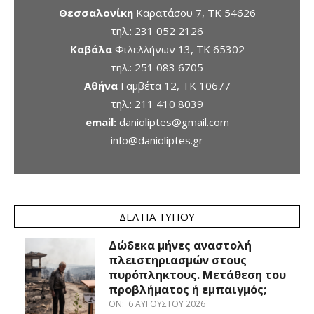
Θεσσαλονίκη
Καρατάσου 7, TK 54626
τηλ.:
231 052 2126
Καβάλα
Φιλελλήνων 13, ΤΚ 65302
τηλ.:
251 083 6705
Αθήνα
Γαμβέτα 12, ΤΚ 10677
τηλ.:
211 410 8039
email:
danioliptes@gmail.com
info@danioliptes.gr
ΔΕΛΤΊΑ ΤΎΠΟΥ
Δώδεκα μήνες αναστολή
πλειστηριασμών στους
πυρόπληκτους. Μετάθεση του
προβλήματος ή εμπαιγμός;
ON:
6 ΑΥΓΟΎΣΤΟΥ 2026