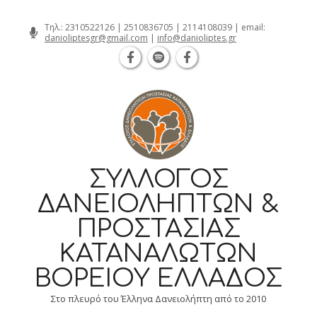
Θεσσαλονίκη Καρατάσου 7, TK 54626 
Skip
Τηλ.:
2310522126
|
2510836705
|
2114108039
| email:
danioliptesgr@gmail.com
|
info@danioliptes.gr
to
content
ΣΎΛΛΟΓΟΣ
ΔΑΝΕΙΟΛΗΠΤΏΝ &
ΠΡΟΣΤΑΣΊΑΣ
ΚΑΤΑΝΑΛΩΤΏΝ
ΒΟΡΕΊΟΥ ΕΛΛΆΔΟΣ
Στο πλευρό του Έλληνα Δανειολήπτη από το 2010