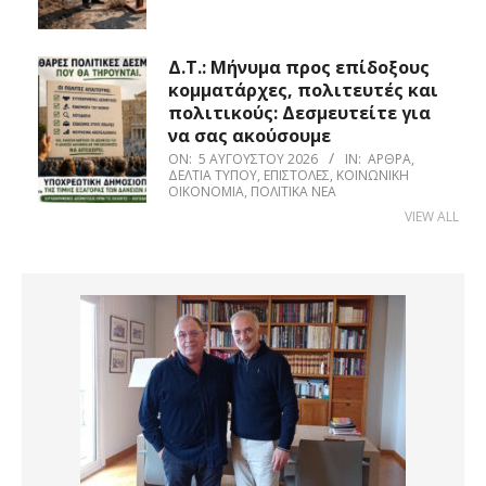
Δ.Τ.: Μήνυμα προς επίδοξους
κομματάρχες, πολιτευτές και
πολιτικούς: Δεσμευτείτε για
να σας ακούσουμε
ON:
5 ΑΥΓΟΎΣΤΟΥ 2026
IN:
ΆΡΘΡΑ
,
ΔΕΛΤΊΑ ΤΎΠΟΥ
,
ΕΠΙΣΤΟΛΈΣ
,
ΚΟΙΝΩΝΙΚΉ
ΟΙΚΟΝΟΜΊΑ
,
ΠΟΛΙΤΙΚΆ ΝΈΑ
VIEW ALL