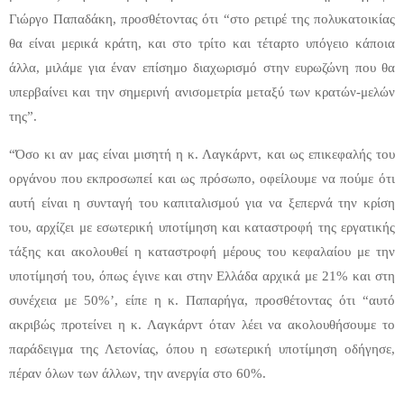
Γιώργο Παπαδάκη, προσθέτοντας ότι “στο ρετιρέ της πολυκατοικίας
θα είναι μερικά κράτη, και στο τρίτο και τέταρτο υπόγειο κάποια
άλλα, μιλάμε για έναν επίσημο διαχωρισμό στην ευρωζώνη που θα
υπερβαίνει και την σημερινή ανισομετρία μεταξύ των κρατών-μελών
της”.
“Όσο κι αν μας είναι μισητή η κ. Λαγκάρντ, και ως επικεφαλής του
οργάνου που εκπροσωπεί και ως πρόσωπο, οφείλουμε να πούμε ότι
αυτή είναι η συνταγή του καπιταλισμού για να ξεπερνά την κρίση
του, αρχίζει με εσωτερική υποτίμηση και καταστροφή της εργατικής
τάξης και ακολουθεί η καταστροφή μέρους του κεφαλαίου με την
υποτίμησή του, όπως έγινε και στην Ελλάδα αρχικά με 21% και στη
συνέχεια με 50%’, είπε η κ. Παπαρήγα, προσθέτοντας ότι “αυτό
ακριβώς προτείνει η κ. Λαγκάρντ όταν λέει να ακολουθήσουμε το
παράδειγμα της Λετονίας, όπου η εσωτερική υποτίμηση οδήγησε,
πέραν όλων των άλλων, την ανεργία στο 60%.