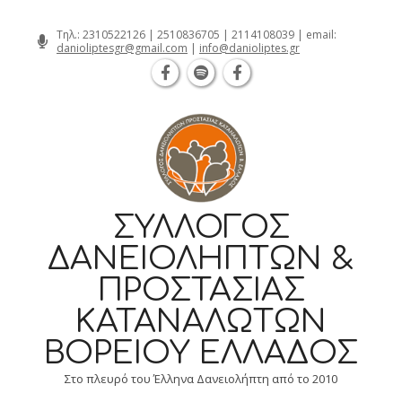
Θεσσαλονίκη Καρατάσου 7, TK 54626 
Skip
Τηλ.:
2310522126
|
2510836705
|
2114108039
| email:
danioliptesgr@gmail.com
|
info@danioliptes.gr
to
content
ΣΎΛΛΟΓΟΣ
ΔΑΝΕΙΟΛΗΠΤΏΝ &
ΠΡΟΣΤΑΣΊΑΣ
ΚΑΤΑΝΑΛΩΤΏΝ
ΒΟΡΕΊΟΥ ΕΛΛΆΔΟΣ
Στο πλευρό του Έλληνα Δανειολήπτη από το 2010