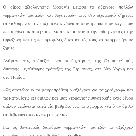
Ο οίκος αξιολόγησης Moody’s μείωσε το αξιόχρεο πολλών
γερμανικών τραπεζών και θυγατρικών τους στο εξωτερικό σήμερα,
επικαλούμενος τον αυξημένο κίνδυνο που αντιμετωπίζουν λόγω των
περαιτέρω σοκ που μπορεί να προκύψουν από την κρίση χρέους στην
ευρωζώνη και τις περιορισμένες δυνατότητές τους να απορροφήσουν
ζημίες.
Ανάμεσα στις τράπεζες είναι οι θυγατρικές της Commerzbank,
δεύτερης μεγαλύτερης τράπεζας της Γερμανίας, στη Νέα Υόρκη και
στο Παρίσι.
«Ως αποτέλεσμα το μακροπρόθεσμο αξιόχρεο για τα χρεόγραφα και
τις καταθέσεις έξι ομίλων και μιας γερμανικής θυγατρικής ενός ξένου
ομίλου μειώνεται κατά μία βαθμίδα, ενώ το αξιόχρεο για έναν όμιλο
επιβεβαιώνεται», ανέφερε ο οίκος.
Για τις θυγατρικές διαφόρων γερμανικών τραπεζών το αξιόχρεο
μειώθηκε έως και τρεις βαθμίδες, πρόσθεσε.