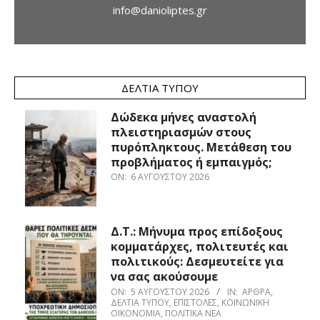
info@danioliptes.gr
ΔΕΛΤΊΑ ΤΎΠΟΥ
Δώδεκα μήνες αναστολή
πλειστηριασμών στους
πυρόπληκτους. Μετάθεση του
προβλήματος ή εμπαιγμός;
ON:
6 ΑΥΓΟΎΣΤΟΥ 2026
Δ.Τ.: Μήνυμα προς επίδοξους
κομματάρχες, πολιτευτές και
πολιτικούς: Δεσμευτείτε για
να σας ακούσουμε
ON:
5 ΑΥΓΟΎΣΤΟΥ 2026
IN:
ΆΡΘΡΑ
,
ΔΕΛΤΊΑ ΤΎΠΟΥ
,
ΕΠΙΣΤΟΛΈΣ
,
ΚΟΙΝΩΝΙΚΉ
ΟΙΚΟΝΟΜΊΑ
,
ΠΟΛΙΤΙΚΆ ΝΈΑ