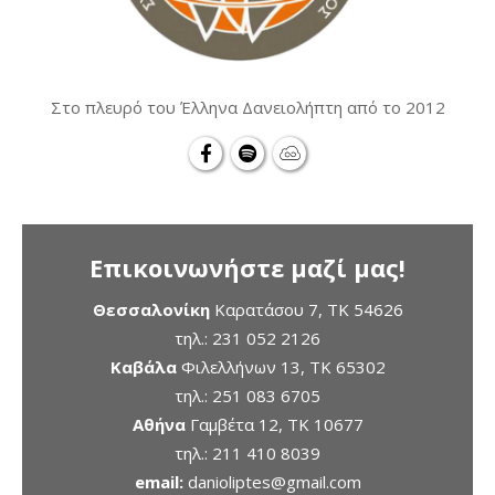
Στο πλευρό του Έλληνα Δανειολήπτη από το 2012
Επικοινωνήστε μαζί μας!
Θεσσαλονίκη
Καρατάσου 7, TK 54626
τηλ.:
231 052 2126
Καβάλα
Φιλελλήνων 13, ΤΚ 65302
τηλ.:
251 083 6705
Αθήνα
Γαμβέτα 12, ΤΚ 10677
τηλ.:
211 410 8039
email:
danioliptes@gmail.com