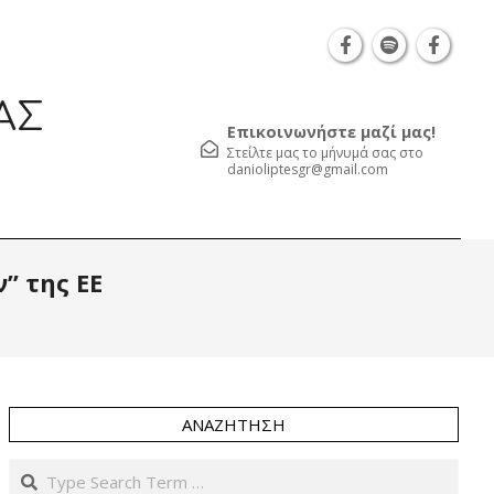
Θεσσαλονίκη Καρατάσου 7, TK 54626 τηλ.: 231 05
ΑΣ
Επικοινωνήστε μαζί μας!
Στείλτε μας το μήνυμά σας στο
danioliptesgr@gmail.com
Prim
” της ΕΕ
Navi
Men
ΑΝΑΖΉΤΗΣΗ
Search