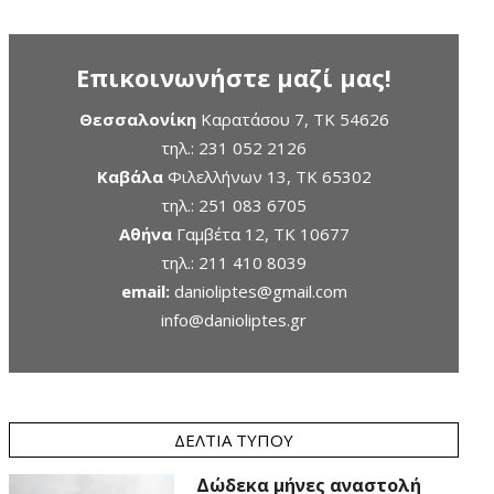
Επικοινωνήστε μαζί μας!
Θεσσαλονίκη
Καρατάσου 7, TK 54626
τηλ.:
231 052 2126
Καβάλα
Φιλελλήνων 13, ΤΚ 65302
τηλ.:
251 083 6705
Αθήνα
Γαμβέτα 12, ΤΚ 10677
τηλ.:
211 410 8039
email:
danioliptes@gmail.com
info@danioliptes.gr
ΔΕΛΤΊΑ ΤΎΠΟΥ
Δώδεκα μήνες αναστολή