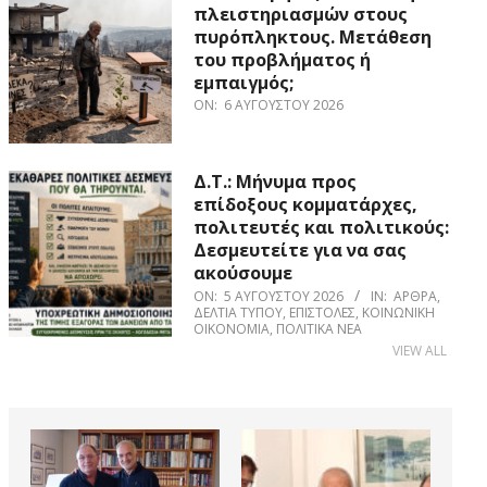
πλειστηριασμών στους
πυρόπληκτους. Μετάθεση
του προβλήματος ή
εμπαιγμός;
ON:
6 ΑΥΓΟΎΣΤΟΥ 2026
Δ.Τ.: Μήνυμα προς
επίδοξους κομματάρχες,
πολιτευτές και πολιτικούς:
Δεσμευτείτε για να σας
ακούσουμε
ON:
5 ΑΥΓΟΎΣΤΟΥ 2026
IN:
ΆΡΘΡΑ
,
ΔΕΛΤΊΑ ΤΎΠΟΥ
,
ΕΠΙΣΤΟΛΈΣ
,
ΚΟΙΝΩΝΙΚΉ
ΟΙΚΟΝΟΜΊΑ
,
ΠΟΛΙΤΙΚΆ ΝΈΑ
VIEW ALL