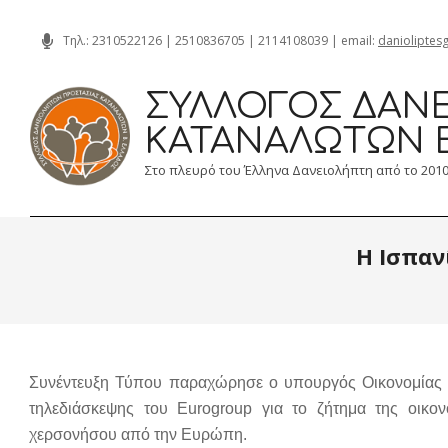
Skip
Τηλ.:
2310522126
|
2510836705
|
2114108039
| email:
danioliptes
to
content
ΣΎΛΛΟΓΟΣ ΔΑΝΕ
ΚΑΤΑΝΑΛΩΤΏΝ 
Στο πλευρό του Έλληνα Δανειολήπτη από το 201
Η Ισπαν
Συνέντευξη Τύπου παραχώρησε o υπουργός Οικονομίας τη
τηλεδιάσκεψης του Εurogroup για το ζήτημα της οικον
χερσονήσου από την Ευρώπη.