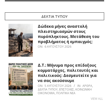
ΔΕΛΤΊΑ ΤΎΠΟΥ
Δώδεκα μήνες αναστολή
πλειστηριασμών στους
πυρόπληκτους. Μετάθεση του
προβλήματος ή εμπαιγμός;
ON:
6 ΑΥΓΟΎΣΤΟΥ 2026
Δ.Τ.: Μήνυμα προς επίδοξους
κομματάρχες, πολιτευτές και
πολιτικούς: Δεσμευτείτε για
να σας ακούσουμε
ON:
5 ΑΥΓΟΎΣΤΟΥ 2026
IN:
ΆΡΘΡΑ
,
ΔΕΛΤΊΑ ΤΎΠΟΥ
,
ΕΠΙΣΤΟΛΈΣ
,
ΚΟΙΝΩΝΙΚΉ
ΟΙΚΟΝΟΜΊΑ
,
ΠΟΛΙΤΙΚΆ ΝΈΑ
VIEW ALL