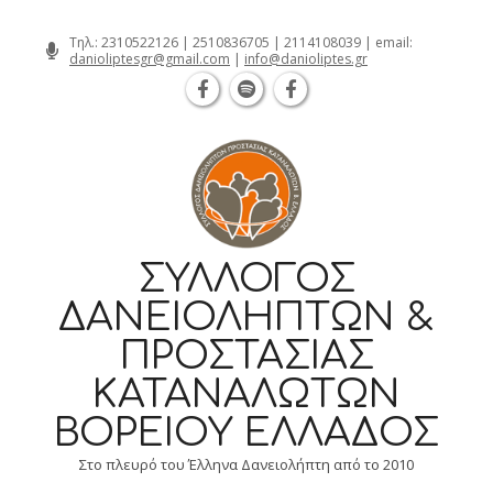
Θεσσαλονίκη Καρατάσου 7, TK 54626 
Skip
Τηλ.:
2310522126
|
2510836705
|
2114108039
| email:
danioliptesgr@gmail.com
|
info@danioliptes.gr
to
content
ΣΎΛΛΟΓΟΣ
ΔΑΝΕΙΟΛΗΠΤΏΝ &
ΠΡΟΣΤΑΣΊΑΣ
ΚΑΤΑΝΑΛΩΤΏΝ
ΒΟΡΕΊΟΥ ΕΛΛΆΔΟΣ
Στο πλευρό του Έλληνα Δανειολήπτη από το 2010