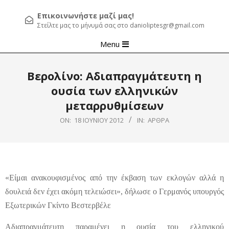
Επικοινωνήστε μαζί μας!
Στείλτε μας το μήνυμά σας στο danioliptesgr@gmail.com
Primary
Menu
Navigation
Menu
Βερολίνο: Αδιαπραγμάτευτη η
ουσία των ελληνικών
μεταρρυθμίσεων
ON:
18 ΙΟΥΝΊΟΥ 2012
IN:
ΆΡΘΡΑ
«Είμαι ανακουφισμένος από την έκβαση των εκλογών αλλά η
δουλειά δεν έχει ακόμη τελειώσει», δήλωσε ο Γερμανός υπουργός
Εξωτερικών Γκίντο Βεστερβέλε
Αδιαπραγμάτευτη παραμένει η ουσία του ελληνικού