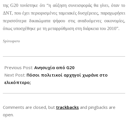
της G20 τονίστηκε ότι “η αύξηση συνεισφοράς θα γίνει, όταν το
ΔΝΤ, που έχει περιορισμένες ταμειακές δυσχέρειες, παραχωρήσει
περισσότερα δικαιώματα ψήφου στις αναδυόμενες οικονομίες,
όπως υποσχέθηκε με τη μεταρρύθμιση στη διάρκεια του 2010”.
Spirospero
2012-
06-
Previous Post:
Ανησυχία από G20
19
Next Post:
Πόσοι πολιτικοί αρχηγοί χωράνε στο
ελικόπτερο;
Comments are closed, but
trackbacks
and pingbacks are
open.