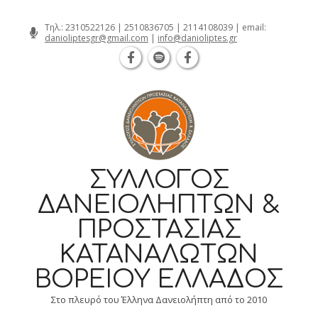
Θεσσαλονίκη Καρατάσου 7, TK 54626 
Skip
Τηλ.:
2310522126
|
2510836705
|
2114108039
| email:
danioliptesgr@gmail.com
|
info@danioliptes.gr
to
content
ΣΎΛΛΟΓΟΣ
ΔΑΝΕΙΟΛΗΠΤΏΝ &
ΠΡΟΣΤΑΣΊΑΣ
ΚΑΤΑΝΑΛΩΤΏΝ
ΒΟΡΕΊΟΥ ΕΛΛΆΔΟΣ
Στο πλευρό του Έλληνα Δανειολήπτη από το 2010