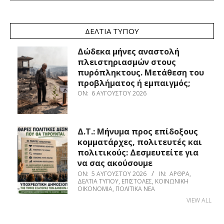
ΔΕΛΤΊΑ ΤΎΠΟΥ
Δώδεκα μήνες αναστολή
πλειστηριασμών στους
πυρόπληκτους. Μετάθεση του
προβλήματος ή εμπαιγμός;
ON:
6 ΑΥΓΟΎΣΤΟΥ 2026
Δ.Τ.: Μήνυμα προς επίδοξους
κομματάρχες, πολιτευτές και
πολιτικούς: Δεσμευτείτε για
να σας ακούσουμε
ON:
5 ΑΥΓΟΎΣΤΟΥ 2026
IN:
ΆΡΘΡΑ
,
ΔΕΛΤΊΑ ΤΎΠΟΥ
,
ΕΠΙΣΤΟΛΈΣ
,
ΚΟΙΝΩΝΙΚΉ
ΟΙΚΟΝΟΜΊΑ
,
ΠΟΛΙΤΙΚΆ ΝΈΑ
VIEW ALL