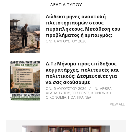
ΔΕΛΤΊΑ ΤΎΠΟΥ
Δώδεκα μήνες αναστολή
πλειστηριασμών στους
πυρόπληκτους. Μετάθεση του
προβλήματος ή εμπαιγμός;
ON:
6 ΑΥΓΟΎΣΤΟΥ 2026
Δ.Τ.: Μήνυμα προς επίδοξους
κομματάρχες, πολιτευτές και
πολιτικούς: Δεσμευτείτε για
να σας ακούσουμε
ON:
5 ΑΥΓΟΎΣΤΟΥ 2026
IN:
ΆΡΘΡΑ
,
ΔΕΛΤΊΑ ΤΎΠΟΥ
,
ΕΠΙΣΤΟΛΈΣ
,
ΚΟΙΝΩΝΙΚΉ
ΟΙΚΟΝΟΜΊΑ
,
ΠΟΛΙΤΙΚΆ ΝΈΑ
VIEW ALL