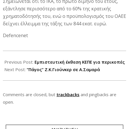
Σημειώνεται ότι το ΙΚΑ, το πρώτο δίμηνο του έτους,
εξάντλησε περισσότερο από το 60% της κρατικής
χρηματοδότησής του, ενώ ο προϋπολογισμός του ΟΑΕΕ
δείχνει έλλειμμα της τάξης των 844 εκατ. ευρώ.
Defencenet
2012-
06-
Previous Post:
Εμπιστευτική έκθεση ΚΕΠΕ για περικοπές
19
Next Post:
“Πάγος” Ζ.Κ.Γιούνκερ σε Α.Σαμαρά
Comments are closed, but
trackbacks
and pingbacks are
open.