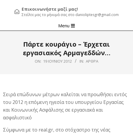
Επικοινωνήστε μαζί μας!
Στείλτε μας το μήνυμά σας στο danioliptesgr@gmail.com
Primary
Menu
Navigation
Menu
Πάρτε κουράγιο – Έρχεται
εργασιακός Αρμαγεδδών…
ON:
19 ΙΟΥΝΊΟΥ 2012
IN:
ΆΡΘΡΑ
Σειρά επώδυνων μέτρων καλείται να προωθήσει εντός
του 2012 η επόμενη ηγεσία του υπουργείου Εργασίας
και Κοινωνικής Ασφάλισης σε εργασιακά και
ασφαλιστικό
Σύμφωνα με το real.gr, στο στόχαστρο της νέας