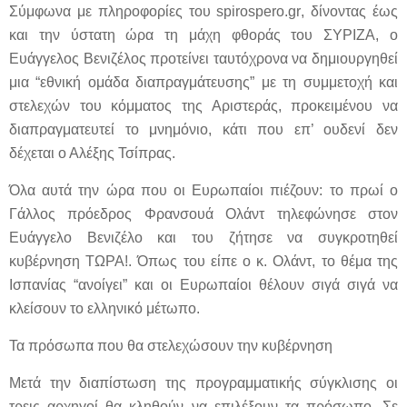
Σύμφωνα με πληροφορίες του
spirospero
.
gr
, δίνοντας έως
και την ύστατη ώρα τη μάχη φθοράς του ΣΥΡΙΖΑ, ο
Ευάγγελος Βενιζέλος προτείνει ταυτόχρονα να δημιουργηθεί
μια “εθνική ομάδα διαπραγμάτευσης” με τη συμμετοχή και
στελεχών του κόμματος της Αριστεράς, προκειμένου να
διαπραγματευτεί το μνημόνιο, κάτι που επ’ ουδενί δεν
δέχεται ο Αλέξης Τσίπρας.
Όλα αυτά την ώρα που οι Ευρωπαίοι πιέζουν: το πρωί ο
Γάλλος πρόεδρος Φρανσουά Ολάντ τηλεφώνησε στον
Ευάγγελο Βενιζέλο και του ζήτησε να συγκροτηθεί
κυβέρνηση ΤΩΡΑ!. Όπως του είπε ο κ. Ολάντ, το θέμα της
Ισπανίας “ανοίγει” και οι Ευρωπαίοι θέλουν σιγά σιγά να
κλείσουν το ελληνικό μέτωπο.
Τα πρόσωπα που θα στελεχώσουν την κυβέρνηση
Μετά την διαπίστωση της προγραμματικής σύγκλισης οι
τρεις αρχηγοί θα κληθούν να επιλέξουν τα πρόσωπο. Σε