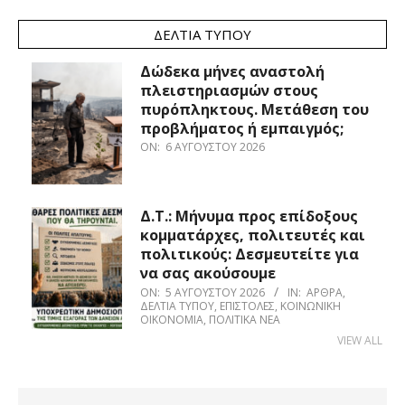
ΔΕΛΤΊΑ ΤΎΠΟΥ
Δώδεκα μήνες αναστολή
πλειστηριασμών στους
πυρόπληκτους. Μετάθεση του
προβλήματος ή εμπαιγμός;
ON:
6 ΑΥΓΟΎΣΤΟΥ 2026
Δ.Τ.: Μήνυμα προς επίδοξους
κομματάρχες, πολιτευτές και
πολιτικούς: Δεσμευτείτε για
να σας ακούσουμε
ON:
5 ΑΥΓΟΎΣΤΟΥ 2026
IN:
ΆΡΘΡΑ
,
ΔΕΛΤΊΑ ΤΎΠΟΥ
,
ΕΠΙΣΤΟΛΈΣ
,
ΚΟΙΝΩΝΙΚΉ
ΟΙΚΟΝΟΜΊΑ
,
ΠΟΛΙΤΙΚΆ ΝΈΑ
VIEW ALL