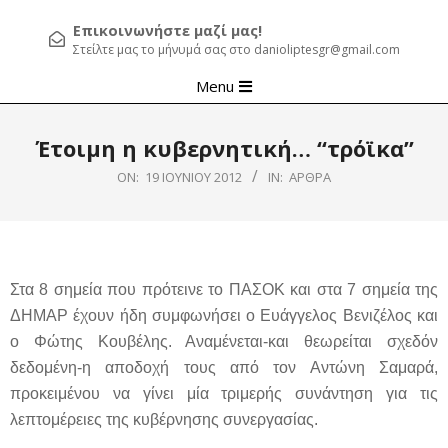
Επικοινωνήστε μαζί μας!
Στείλτε μας το μήνυμά σας στο danioliptesgr@gmail.com
Primary
Menu
Navigation
Menu
Έτοιμη η κυβερνητική… “τρόϊκα”
ON:
19 ΙΟΥΝΊΟΥ 2012
IN:
ΆΡΘΡΑ
Στα 8 σημεία που πρότεινε το ΠΑΣΟΚ και στα 7 σημεία της
ΔΗΜΑΡ έχουν ήδη συμφωνήσει ο Ευάγγελος Βενιζέλος και
ο Φώτης Κουβέλης. Αναμένεται-και θεωρείται σχεδόν
δεδομένη-η αποδοχή τους από τον Αντώνη Σαμαρά,
προκειμένου να γίνει μία τριμερής συνάντηση για τις
λεπτομέρειες της κυβέρνησης συνεργασίας.