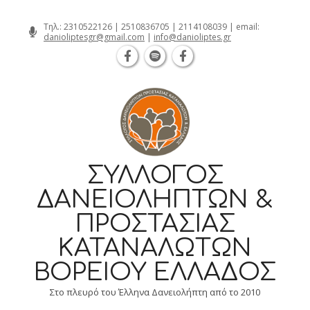
Θεσσαλονίκη Καρατάσου 7, TK 54626 τ
Skip
Τηλ.:
2310522126
|
2510836705
|
2114108039
| email:
danioliptesgr@gmail.com
|
info@danioliptes.gr
to
content
ΣΎΛΛΟΓΟΣ
ΔΑΝΕΙΟΛΗΠΤΏΝ &
ΠΡΟΣΤΑΣΊΑΣ
ΚΑΤΑΝΑΛΩΤΏΝ
ΒΟΡΕΊΟΥ ΕΛΛΆΔΟΣ
Στο πλευρό του Έλληνα Δανειολήπτη από το 2010