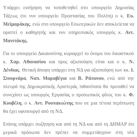
Υπάρχει εισήγηση να τοποθετηθεί στο υπουργείο Δημοσίας
Τάξεως (το νυν υπουργείο Προστασίας του Πολίτη) ο κ.
Ευ.
Μεϊμαράκης
, ενώ στο υπουργείο Εσωτερικών δεν αποκλείεται να
οριστεί ο καθηγητής και νυν υπηρεσιακός υπουργός κ.
Αντ.
Μανιτάκης.
Για το υπουργείο Δικαιοσύνης κυριαρχεί το όνομα του δικαστικού
κ.
Χαρ. Αθανασίου
και προς αξιοποίηση είναι και ο κ.
Ν.
Δένδιας
. Θετική άποψη υπάρχει στη ΝΔ για αξιοποίηση των κκ.
Ι.
Στουρνάρα
,
Ναπ. Μαραβέγια
και
Β. Ράπανου
, ενώ από την
πλευρά της Δημοκρατικής Αριστεράς πιθανότατα θα προταθεί να
συνεχίσει ως υπουργός Εργασίας ο προσωπικός φίλος του κ.
Φ.
Κουβέλη
, ο κ.
Αντ. Ρουπακιώτης
που σε μια τέτοια περίπτωση
θα έχει υφυπουργό από τη ΝΔ.
Επίσης υπάρχει συζήτηση και από τη ΝΔ και από τη ΔΗΜΑΡ ότι
μερικά πρόσωπα δεν πρέπει να συμμετάσχουν στη νέα