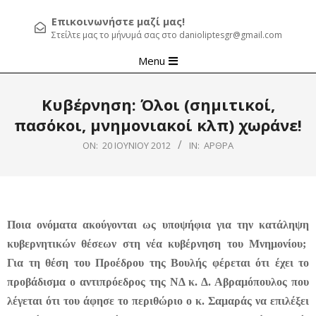
Επικοινωνήστε μαζί μας!
Στείλτε μας το μήνυμά σας στο danioliptesgr@gmail.com
Primary
Menu
Navigation
Menu
Κυβέρνηση: Όλοι (σημιτικοί,
πασόκοι, μνημονιακοί κλπ) χωράνε!
ON:
20 ΙΟΥΝΊΟΥ 2012
IN:
ΆΡΘΡΑ
Ποια ονόματα ακούγονται ως υποψήφια για την κατάληψη
κυβερνητικών θέσεων στη νέα κυβέρνηση του Μνημονίου;
Για τη θέση του Προέδρου της Βουλής φέρεται ότι έχει το
προβάδισμα ο αντιπρόεδρος της ΝΔ κ.
Δ. Αβραμόπουλος
που
λέγεται ότι του άφησε το περιθώριο ο κ. Σαμαράς να επιλέξει