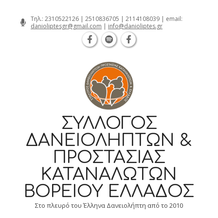
Θεσσαλονίκη Καρατάσου 7, TK 54626 
Skip
Τηλ.:
2310522126
|
2510836705
|
2114108039
| email:
danioliptesgr@gmail.com
|
info@danioliptes.gr
to
content
ΣΎΛΛΟΓΟΣ
ΔΑΝΕΙΟΛΗΠΤΏΝ &
ΠΡΟΣΤΑΣΊΑΣ
ΚΑΤΑΝΑΛΩΤΏΝ
ΒΟΡΕΊΟΥ ΕΛΛΆΔΟΣ
Στο πλευρό του Έλληνα Δανειολήπτη από το 2010