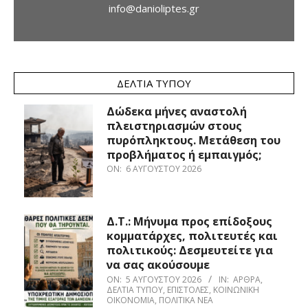
info@danioliptes.gr
ΔΕΛΤΊΑ ΤΎΠΟΥ
Δώδεκα μήνες αναστολή
πλειστηριασμών στους
πυρόπληκτους. Μετάθεση του
προβλήματος ή εμπαιγμός;
ON:
6 ΑΥΓΟΎΣΤΟΥ 2026
Δ.Τ.: Μήνυμα προς επίδοξους
κομματάρχες, πολιτευτές και
πολιτικούς: Δεσμευτείτε για
να σας ακούσουμε
ON:
5 ΑΥΓΟΎΣΤΟΥ 2026
IN:
ΆΡΘΡΑ
,
ΔΕΛΤΊΑ ΤΎΠΟΥ
,
ΕΠΙΣΤΟΛΈΣ
,
ΚΟΙΝΩΝΙΚΉ
ΟΙΚΟΝΟΜΊΑ
,
ΠΟΛΙΤΙΚΆ ΝΈΑ