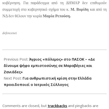
κυβέρνηση. Για παράδειγμα από τη ΔΗΜΑΡ δεν επιθυμούν
συμμετοχή στο κυβερνητικό σχήμα του κ.
Μ. Βορίδη
και από τη
ΝΔ δεν θέλουν την κυρία
Μαρία Ρεπούση.
defencenet
2012-
06-
Previous Post:
Άγριος «πόλεμος» στο ΠΑΣΟΚ – «Δε
20
δίνουμε ψήφο εμπιστοσύνης σε Μαραβέγιες και
Ζανιάδες»
Next Post:
Για ανθρωπιστική κρίση στην Ελλάδα
προειδοποιεί ο Ιατρικός Σύλλογος
Comments are closed, but
trackbacks
and pingbacks are