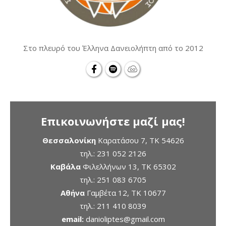
Στο πλευρό του Έλληνα Δανειολήπτη από το 2012
Επικοινωνήστε μαζί μας!
Θεσσαλονίκη
Καρατάσου 7, TK 54626
τηλ.:
231 052 2126
Καβάλα
Φιλελλήνων 13, ΤΚ 65302
τηλ.:
251 083 6705
Αθήνα
Γαμβέτα 12, ΤΚ 10677
τηλ.:
211 410 8039
email:
danioliptes@gmail.com