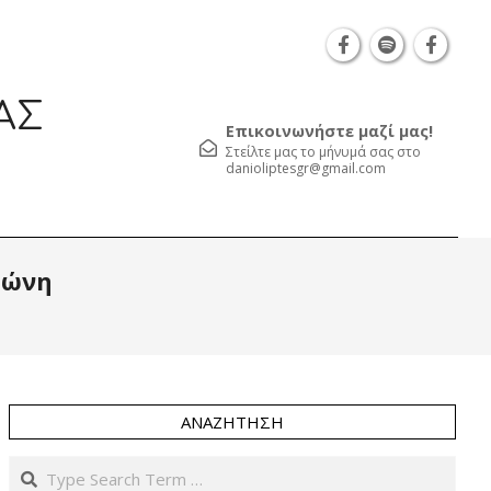
Θεσσαλονίκη Καρατάσου 7, TK 54626 τηλ.: 231 0
ΑΣ
Επικοινωνήστε μαζί μας!
Στείλτε μας το μήνυμά σας στο
danioliptesgr@gmail.com
Prim
ζώνη
Navi
Men
ΑΝΑΖΉΤΗΣΗ
Search