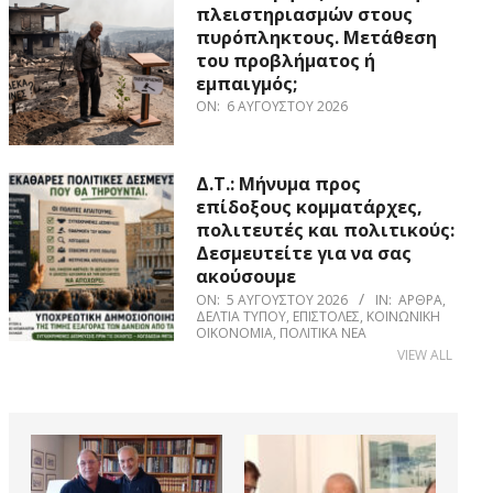
πλειστηριασμών στους
πυρόπληκτους. Μετάθεση
του προβλήματος ή
εμπαιγμός;
ON:
6 ΑΥΓΟΎΣΤΟΥ 2026
Δ.Τ.: Μήνυμα προς
επίδοξους κομματάρχες,
πολιτευτές και πολιτικούς:
Δεσμευτείτε για να σας
ακούσουμε
ON:
5 ΑΥΓΟΎΣΤΟΥ 2026
IN:
ΆΡΘΡΑ
,
ΔΕΛΤΊΑ ΤΎΠΟΥ
,
ΕΠΙΣΤΟΛΈΣ
,
ΚΟΙΝΩΝΙΚΉ
ΟΙΚΟΝΟΜΊΑ
,
ΠΟΛΙΤΙΚΆ ΝΈΑ
VIEW ALL