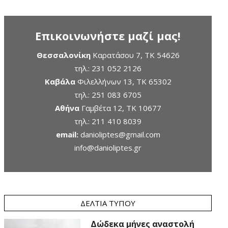
Επικοινωνήστε μαζί μας!
Θεσσαλονίκη
Καρατάσου 7, TK 54626
τηλ.:
231 052 2126
Καβάλα
Φιλελλήνων 13, ΤΚ 65302
τηλ.:
251 083 6705
Αθήνα
Γαμβέτα 12, ΤΚ 10677
τηλ.:
211 410 8039
email:
danioliptes@gmail.com
info@danioliptes.gr
ΔΕΛΤΊΑ ΤΎΠΟΥ
Δώδεκα μήνες αναστολή