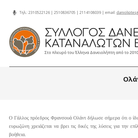
Skip
Τηλ.:
2310522126
|
2510836705
|
2114108039
| email:
danioliptes
to
content
ΣΎΛΛΟΓΟΣ ΔΑΝΕ
ΚΑΤΑΝΑΛΩΤΏΝ 
Στο πλευρό του Έλληνα Δανειολήπτη από το 201
Ολά
Ο Γάλλος πρόεδρος Φρανσουά Ολάντ δήλωσε σήμερα ότι ο ίδιο
ευρωζώνη χρειάζεται να βρει τις δικές της λύσεις για την επ
βοήθεια.