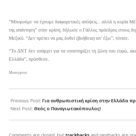
“Μπορούμε να έχουμε διαφορετικές απόψεις…αλλά η κυρία Μέρ
της απάντηση” στην κρίση, δήλωσε ο Γάλλος πρόεδρος στους δ
Μεξικό. “Δεν πρέπει να μας δοθεί (βοήθεια) απ’ έξω”, τόνισε.
“Το ΔΝΤ δεν υπάρχει για να υποστηρίζει τη ζώνη του ευρώ, ακό
Ελλάδα”, πρόσθεσε.
Moneypost
2012-
06-
Previous Post:
Για ανθρωπιστική κρίση στην Ελλάδα πρ
20
Next Post:
Θεός ο Παναγιωτακόπουλος!
Comments are closed, but
trackbacks
and pingbacks are op