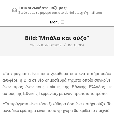
Επικοινωνήστε μαζί μας!
Στείλτε μας το μήνυμά σας στο danioliptesgr@gmail.com
Primary
Menu
Navigation
Menu
Βild:”Μπάλα και ούζο”
ON:
22 ΙΟΥΝΊΟΥ 2012
IN:
ΆΡΘΡΑ
«Τα πράγματα είναι τόσο ξεκάθαρα όσο ένα ποτήρι ούζο»
αναφέρει η
Bild
σε νέο δημοσίευμά της,στο οποίο συγκρίνει
έναν προς έναν τους παίκτες της Εθνικής Ελλάδος με
αυτούς της Εθνικής Γερμανίας, με έναν πρωτότυπο τρόπο.
«Τα πράγματα είναι τόσο ξεκάθαρα όσο ένα ποτήρι ούζο. Το
μοναδικό ερώτημα είναι πόσο γρήγορα θα κριθεί το παιχνίδι.