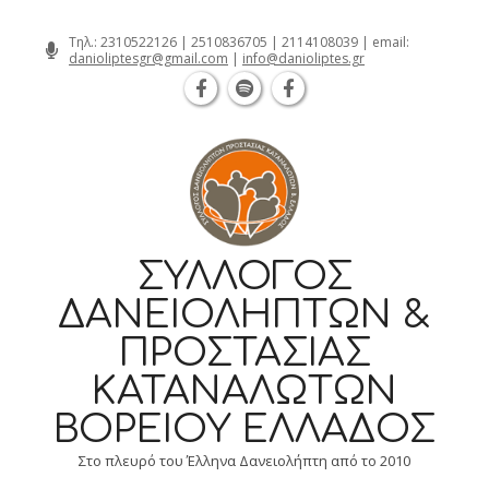
κη Καρατάσου 7, TK 54626 τηλ.: 231 052 2126 | Καβάλα Φιλ
Skip
Τηλ.:
2310522126
|
2510836705
|
2114108039
| email:
danioliptesgr@gmail.com
|
info@danioliptes.gr
to
content
ΣΎΛΛΟΓΟΣ
ΔΑΝΕΙΟΛΗΠΤΏΝ &
ΠΡΟΣΤΑΣΊΑΣ
ΚΑΤΑΝΑΛΩΤΏΝ
ΒΟΡΕΊΟΥ ΕΛΛΆΔΟΣ
Στο πλευρό του Έλληνα Δανειολήπτη από το 2010