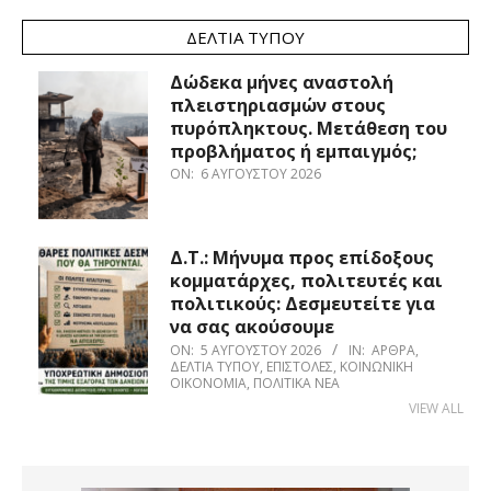
ΔΕΛΤΊΑ ΤΎΠΟΥ
Δώδεκα μήνες αναστολή
πλειστηριασμών στους
πυρόπληκτους. Μετάθεση του
προβλήματος ή εμπαιγμός;
ON:
6 ΑΥΓΟΎΣΤΟΥ 2026
Δ.Τ.: Μήνυμα προς επίδοξους
κομματάρχες, πολιτευτές και
πολιτικούς: Δεσμευτείτε για
να σας ακούσουμε
ON:
5 ΑΥΓΟΎΣΤΟΥ 2026
IN:
ΆΡΘΡΑ
,
ΔΕΛΤΊΑ ΤΎΠΟΥ
,
ΕΠΙΣΤΟΛΈΣ
,
ΚΟΙΝΩΝΙΚΉ
ΟΙΚΟΝΟΜΊΑ
,
ΠΟΛΙΤΙΚΆ ΝΈΑ
VIEW ALL