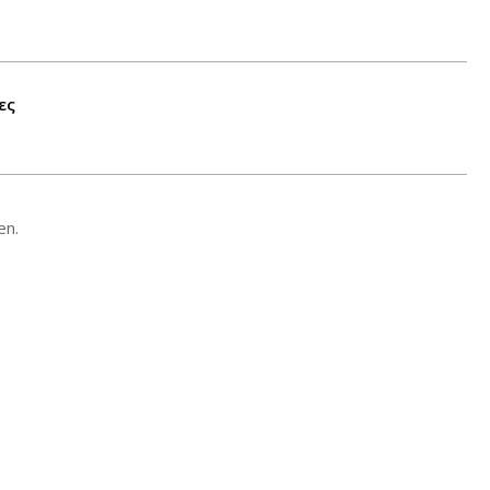
ες
en.