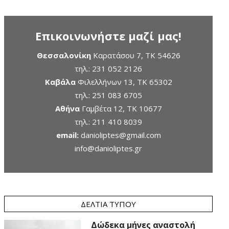
Επικοινωνήστε μαζί μας!
Θεσσαλονίκη
Καρατάσου 7, TK 54626
τηλ.:
231 052 2126
Καβάλα
Φιλελλήνων 13, ΤΚ 65302
τηλ.:
251 083 6705
Αθήνα
Γαμβέτα 12, ΤΚ 10677
τηλ.:
211 410 8039
email:
danioliptes@gmail.com
info@danioliptes.gr
ΔΕΛΤΊΑ ΤΎΠΟΥ
Δώδεκα μήνες αναστολή