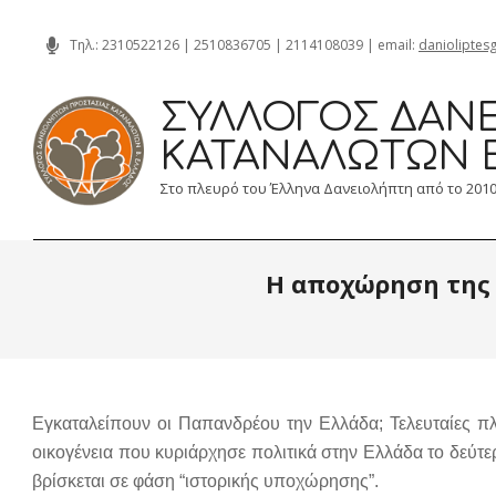
Skip
Τηλ.:
2310522126
|
2510836705
|
2114108039
| email:
danioliptes
to
content
ΣΎΛΛΟΓΟΣ ΔΑΝΕ
ΚΑΤΑΝΑΛΩΤΏΝ 
Στο πλευρό του Έλληνα Δανειολήπτη από το 201
Η αποχώρηση της 
Εγκαταλείπουν οι Παπανδρέου την Ελλάδα; Τελευταίες πλη
οικογένεια που κυριάρχησε πολιτικά στην Ελλάδα το δεύτ
βρίσκεται σε φάση “ιστορικής υποχώρησης”.