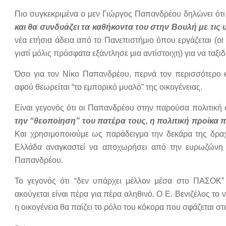
Πιο συγκεκριμένα ο μεν Γιώργος Παπανδρέου δηλώνει ότι
και θα συνδυάζει τα καθήκοντα του στην Βουλή με τις 
νέα ετήσια άδεια από το Πανεπιστήμιο όπου εργάζεται (οι
γιατί μόλις πρόσφατα εξάντλησε μια αντίστοιχη) για να ταξι
Όσο για τον Νίκο Παπανδρέου, περνά τον περισσότερο κ
αφού θεωρείται “το εμπορικό μυαλό” της οικογένειας.
Είναι γεγονός ότι οι Παπανδρέου στην παρούσα πολιτική
την “θεοποίηση” του πατέρα τους, η πολιτική προίκα 
Και χρησιμοποιούμε ως παράδειγμα την δεκάρα της δραχ
Ελλάδα αναγκαστεί να αποχωρήσει από την ευρωζώνη το
Παπανδρέου.
Το γεγονός ότι “δεν υπάρχει μέλλον μέσα στο ΠΑΣΟΚ”
ακούγεται είναι πέρα για πέρα αληθινό. Ο Ε. Βενιζέλος τ
η οικογένεια θα παίζει το ρόλο του κόκορα που σφάζεται σ