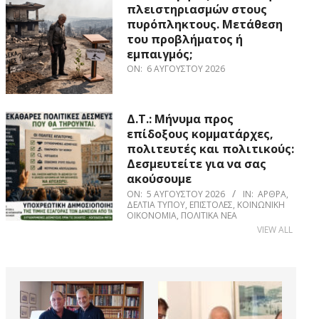
πλειστηριασμών στους
πυρόπληκτους. Μετάθεση
του προβλήματος ή
εμπαιγμός;
ON:
6 ΑΥΓΟΎΣΤΟΥ 2026
Δ.Τ.: Μήνυμα προς
επίδοξους κομματάρχες,
πολιτευτές και πολιτικούς:
Δεσμευτείτε για να σας
ακούσουμε
ON:
5 ΑΥΓΟΎΣΤΟΥ 2026
IN:
ΆΡΘΡΑ
,
ΔΕΛΤΊΑ ΤΎΠΟΥ
,
ΕΠΙΣΤΟΛΈΣ
,
ΚΟΙΝΩΝΙΚΉ
ΟΙΚΟΝΟΜΊΑ
,
ΠΟΛΙΤΙΚΆ ΝΈΑ
VIEW ALL