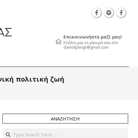
Θεσσαλονίκη Καρατάσου 7, TK 54626 τηλ.: 231 0
ΑΣ
Επικοινωνήστε μαζί μας!
Στείλτε μας το μήνυμά σας στο
danioliptesgr@gmail.com
Prim
νική πολιτική ζωή
Navi
Men
ΑΝΑΖΉΤΗΣΗ
Search