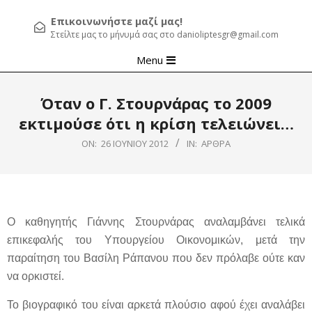
Επικοινωνήστε μαζί μας!
Στείλτε μας το μήνυμά σας στο danioliptesgr@gmail.com
Primary
Menu
Navigation
Menu
Όταν ο Γ. Στουρνάρας το 2009
εκτιμούσε ότι η κρίση τελειώνει…
ON:
26 ΙΟΥΝΊΟΥ 2012
IN:
ΆΡΘΡΑ
Ο καθηγητής Γιάννης Στουρνάρας αναλαμβάνει τελικά
επικεφαλής του Υπουργείου Οικονομικών, μετά την
παραίτηση του Βασίλη Ράπανου που δεν πρόλαβε ούτε καν
να ορκιστεί.
Το βιογραφικό του είναι αρκετά πλούσιο αφού έχει αναλάβει