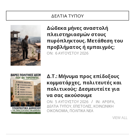
ΔΕΛΤΊΑ ΤΎΠΟΥ
Δώδεκα μήνες αναστολή
πλειστηριασμών στους
πυρόπληκτους. Μετάθεση του
προβλήματος ή εμπαιγμός;
ON:
6 ΑΥΓΟΎΣΤΟΥ 2026
Δ.Τ.: Μήνυμα προς επίδοξους
κομματάρχες, πολιτευτές και
πολιτικούς: Δεσμευτείτε για
να σας ακούσουμε
ON:
5 ΑΥΓΟΎΣΤΟΥ 2026
IN:
ΆΡΘΡΑ
,
ΔΕΛΤΊΑ ΤΎΠΟΥ
,
ΕΠΙΣΤΟΛΈΣ
,
ΚΟΙΝΩΝΙΚΉ
ΟΙΚΟΝΟΜΊΑ
,
ΠΟΛΙΤΙΚΆ ΝΈΑ
VIEW ALL