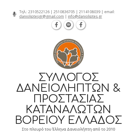
Θεσσαλονίκη Καρατάσου 7, TK 54626 
Skip
Τηλ.:
2310522126
|
2510836705
|
2114108039
| email:
danioliptesgr@gmail.com
|
info@danioliptes.gr
to
content
ΣΎΛΛΟΓΟΣ
ΔΑΝΕΙΟΛΗΠΤΏΝ &
ΠΡΟΣΤΑΣΊΑΣ
ΚΑΤΑΝΑΛΩΤΏΝ
ΒΟΡΕΊΟΥ ΕΛΛΆΔΟΣ
Στο πλευρό του Έλληνα Δανειολήπτη από το 2010