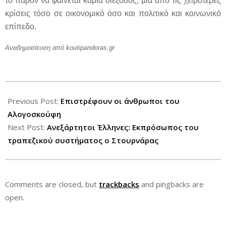
το παρόν να φαίνεται καμία διέξοδος, μία από τις χειρότερες
κρίσεις τόσο σε οικονομικό όσο και πολιτικό και κοινωνικό
επίπεδο.
Αναδημοσίευση από koutipandoras.gr
2012-
06-
Previous Post:
Επιστρέφουν οι άνθρωποι του
26
Αλογοσκούφη
Next Post:
Ανεξάρτητοι Έλληνες: Εκπρόσωπος του
τραπεζικού συστήματος ο Στουρνάρας
Comments are closed, but
trackbacks
and pingbacks are
open.