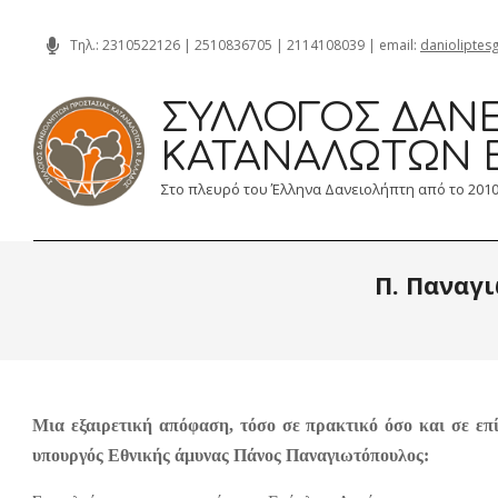
Skip
Τηλ.:
2310522126
|
2510836705
|
2114108039
| email:
danioliptes
to
content
ΣΎΛΛΟΓΟΣ ΔΑΝΕ
ΚΑΤΑΝΑΛΩΤΏΝ 
Στο πλευρό του Έλληνα Δανειολήπτη από το 201
Π. Παναγ
Μια εξαιρετική απόφαση, τόσο σε πρακτικό όσο και σε επ
υπουργός Εθνικής άμυνας Πάνος Παναγιωτόπουλος: