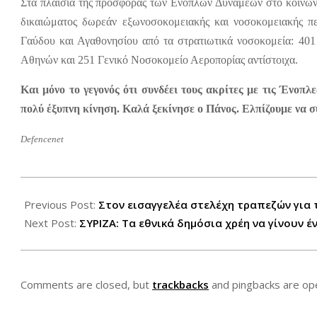
Στα πλαίσια της προσφοράς των Ενόπλων Δυνάμεων στο κοινω
δικαιώματος δωρεάν εξωνοσοκομειακής και νοσοκομειακής π
Γαύδου και Αγαθονησίου από τα στρατιωτικά νοσοκομεία: 40
Αθηνών και 251 Γενικό Νοσοκομείο Αεροπορίας αντίστοιχα.
Και μόνο το γεγονός ότι συνδέει τους ακρίτες με τις Ένοπλ
πολύ έξυπνη κίνηση. Καλά ξεκίνησε ο Πάνος. Ελπίζουμε να σ
Defencenet
2012-
06-
Previous Post:
Στον εισαγγελέα στελέχη τραπεζών για 
27
Next Post:
ΣΥΡΙΖΑ: Τα εθνικά δημόσια χρέη να γίνουν 
Comments are closed, but
trackbacks
and pingbacks are op