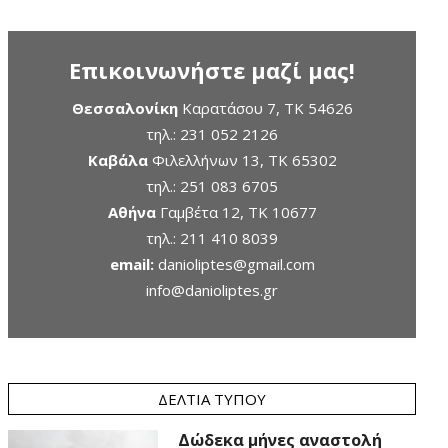
Επικοινωνήστε μαζί μας!
Θεσσαλονίκη
Καρατάσου 7, TK 54626
τηλ.:
231 052 2126
Καβάλα
Φιλελλήνων 13, ΤΚ 65302
τηλ.:
251 083 6705
Αθήνα
Γαμβέτα 12, ΤΚ 10677
τηλ.:
211 410 8039
email:
danioliptes@gmail.com
info@danioliptes.gr
ΔΕΛΤΊΑ ΤΎΠΟΥ
Δώδεκα μήνες αναστολή