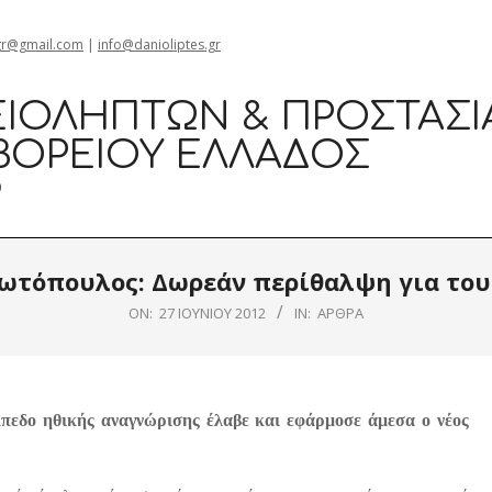
gr@gmail.com
|
info@danioliptes.gr
ΙΟΛΗΠΤΏΝ & ΠΡΟΣΤΑΣΊ
ΒΟΡΕΊΟΥ ΕΛΛΆΔΟΣ
0
ιωτόπουλος: Δωρεάν περίθαλψη για τους
ON:
27 ΙΟΥΝΊΟΥ 2012
IN:
ΆΡΘΡΑ
ίπεδο ηθικής αναγνώρισης έλαβε και εφάρμοσε άμεσα ο νέος