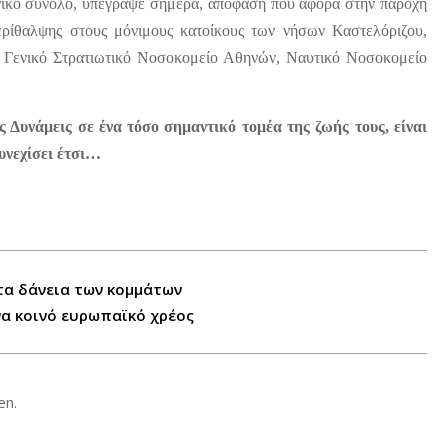
νικό σύνολο, υπέγραψε σήμερα, απόφαση που αφορά στην παροχή
ερίθαλψης στους μόνιμους κατοίκους των νήσων Καστελόριζου,
1 Γενικό Στρατιωτικό Νοσοκομείο Αθηνών, Ναυτικό Νοσοκομείο
ες Δυνάμεις σε ένα τόσο σημαντικό τομέα της ζωής τους, είναι
υνεχίσει έτσι…
τα δάνεια των κομμάτων
ένα κοινό ευρωπαϊκό χρέος
en.