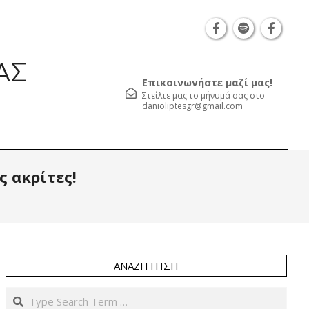
Θεσσαλονίκη Καρατάσου 7, TK 54626 τηλ.: 231 052
ΑΣ
Επικοινωνήστε μαζί μας!
Στείλτε μας το μήνυμά σας στο
danioliptesgr@gmail.com
Prim
 ακρίτες!
Navi
Men
ΑΝΑΖΉΤΗΣΗ
Search