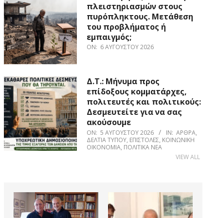
πλειστηριασμών στους
πυρόπληκτους. Μετάθεση
του προβλήματος ή
εμπαιγμός;
ON:
6 ΑΥΓΟΎΣΤΟΥ 2026
Δ.Τ.: Μήνυμα προς
επίδοξους κομματάρχες,
πολιτευτές και πολιτικούς:
Δεσμευτείτε για να σας
ακούσουμε
ON:
5 ΑΥΓΟΎΣΤΟΥ 2026
IN:
ΆΡΘΡΑ
,
ΔΕΛΤΊΑ ΤΎΠΟΥ
,
ΕΠΙΣΤΟΛΈΣ
,
ΚΟΙΝΩΝΙΚΉ
ΟΙΚΟΝΟΜΊΑ
,
ΠΟΛΙΤΙΚΆ ΝΈΑ
VIEW ALL