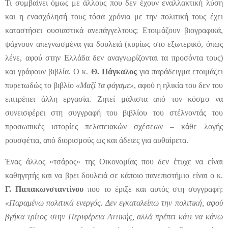
Τι συμβαίνει όμως με άλλους που δεν έχουν εναλλακτική λύση
και η ενασχόλησή τους τόσα χρόνια με την πολιτική τους έχει
καταστήσει ουσιαστικά ανεπάγγελτους; Ετοιμάζουν βιογραφικά,
ψάχνουν απεγνωσμένα για δουλειά (κυρίως στο εξωτερικό, όπως
λένε, αφού στην Ελλάδα δεν αναγνωρίζονται τα προσόντα τους)
και γράφουν βιβλία. Ο κ.
Θ. Πάγκαλος
για παράδειγμα ετοιμάζει
πυρετωδώς το βιβλίο
«Μαζί τα φάγαμε»
, αφού η ηλικία του δεν του
επιτρέπει άλλη εργασία. Ζητεί μάλιστα από τον κόσμο να
συνεισφέρει στη συγγραφή του βιβλίου του στέλνοντάς του
προσωπικές ιστορίες πελατειακών σχέσεων – κάθε λογής
ρουσφέτια, από διορισμούς ως και άδειες για αυθαίρετα.
Ένας άλλος «τσάρος» της Οικονομίας που δεν έτυχε να είναι
καθηγητής και να βρει δουλειά σε κάποιο πανεπιστήμιο είναι ο κ.
Γ. Παπακωνσταντίνου
που το έριξε και αυτός στη συγγραφή:
«Παραμένω πολιτικά ενεργός. Δεν εγκαταλείπω την πολιτική, αφού
βγήκα τρίτος στην Περιφέρεια Αττικής, αλλά πρέπει κάτι να κάνω