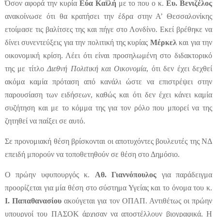
Όσον αφορά την κυρία
Εύα Καϊλή
με το που ο κ.
Ευ. Βενιζέλος
ανακοίνωσε ότι θα κρατήσει την έδρα στην Α’ Θεσσαλονίκης
ετοίμασε τις βαλίτσες της και πήγε στο Λονδίνο. Εκεί βρέθηκε να
δίνει συνεντεύξεις για την πολιτική της κυρίας
Μέρκελ
και για την
οικονομική κρίση. Λέει ότι είναι προσηλωμένη στο διδακτορικό
της με τίτλο
Διεθνή Πολιτική και Οικονομία
, ότι δεν έχει δεχθεί
ακόμα καμία πρόταση από κανάλι ώστε να επιστρέψει στην
παρουσίαση των ειδήσεων, καθώς και ότι δεν έχει κάνει καμία
συζήτηση και με το κόμμα της για τον ρόλο που μπορεί να της
ζητηθεί να παίξει σε αυτό.
Σε προνομιακή θέση βρίσκονται οι αποτυχόντες βουλευτές της ΝΔ
επειδή μπορούν να τοποθετηθούν σε θέση στο Δημόσιο.
Ο πρώην υφυπουργός κ.
Αθ. Γιαννόπουλος
για παράδειγμα
προορίζεται για μία θέση στο σύστημα Υγείας και το όνομα του κ.
Ι. Παπαθανασίου
ακούγεται για τον ΟΠΑΠ. Αντιθέτως οι πρώην
υπουργοί του ΠΑΣΟΚ άρχισαν να αποστέλλουν βιογραφικά. Η