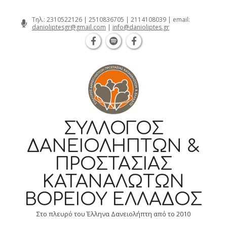
Θεσσαλονίκη Καρατάσου 7, TK 54626 τηλ.
Skip
Τηλ.:
2310522126
|
2510836705
|
2114108039
| email:
danioliptesgr@gmail.com
|
info@danioliptes.gr
to
content
ΣΎΛΛΟΓΟΣ
ΔΑΝΕΙΟΛΗΠΤΏΝ &
ΠΡΟΣΤΑΣΊΑΣ
ΚΑΤΑΝΑΛΩΤΏΝ
ΒΟΡΕΊΟΥ ΕΛΛΆΔΟΣ
Στο πλευρό του Έλληνα Δανειολήπτη από το 2010