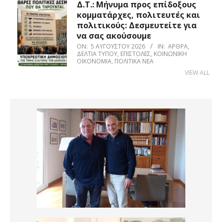
Δ.Τ.: Μήνυμα προς επίδοξους
κομματάρχες, πολιτευτές και
πολιτικούς: Δεσμευτείτε για
να σας ακούσουμε
ON:
5 ΑΥΓΟΎΣΤΟΥ 2026
IN:
ΆΡΘΡΑ
,
ΔΕΛΤΊΑ ΤΎΠΟΥ
,
ΕΠΙΣΤΟΛΈΣ
,
ΚΟΙΝΩΝΙΚΉ
ΟΙΚΟΝΟΜΊΑ
,
ΠΟΛΙΤΙΚΆ ΝΈΑ
VIEW ALL