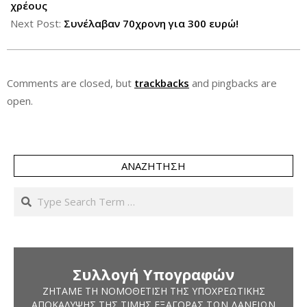
01
χρέους
Next Post:
Συνέλαβαν 70χρονη για 300 ευρώ!
Comments are closed, but
trackbacks
and pingbacks are
open.
ΑΝΑΖΉΤΗΣΗ
Search
Συλλογή Υπογραφών
ΖΗΤΆΜΕ ΤΗ ΝΟΜΟΘΈΤΙΣΗ ΤΗΣ ΥΠΟΧΡΕΩΤΙΚΉΣ
ΑΠΟΚΆΛΥΨΗΣ ΤΗΣ ΤΙΜΉΣ ΕΞΑΓΟΡΆΣ ΤΩΝ ΔΑΝΕΊΩΝ