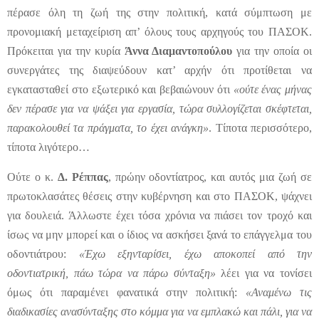
πέρασε όλη τη ζωή της στην πολιτική, κατά σύμπτωση με
προνομιακή μεταχείριση απ’ όλους τους αρχηγούς του ΠΑΣΟΚ.
Πρόκειται για την κυρία
Άννα Διαμαντοπούλου
για την οποία οι
συνεργάτες της διαψεύδουν κατ’ αρχήν ότι προτίθεται να
εγκατασταθεί στο εξωτερικό και βεβαιώνουν ότι
«ούτε ένας μήνας
δεν πέρασε για να ψάξει για εργασία, τώρα συλλογίζεται σκέφτεται,
παρακολουθεί τα πράγματα, το έχει ανάγκη»
. Τίποτα περισσότερο,
τίποτα λιγότερο…
Ούτε ο κ.
Δ. Ρέππας
, πρώην οδοντίατρος, και αυτός μια ζωή σε
πρωτοκλασάτες θέσεις στην κυβέρνηση και στο ΠΑΣΟΚ, ψάχνει
για δουλειά. Άλλωστε έχει τόσα χρόνια να πιάσει τον τροχό και
ίσως να μην μπορεί και ο ίδιος να ασκήσει ξανά το επάγγελμα του
οδοντιάτρου:
«Έχω εξηνταρίσει, έχω αποκοπεί από την
οδοντιατρική, πάω τώρα να πάρω σύνταξη»
λέει για να τονίσει
όμως ότι παραμένει φανατικά στην πολιτική:
«Αναμένω τις
διαδικασίες ανασύνταξης στο κόμμα για να εμπλακώ και πάλι, για να