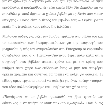
για να ζήσω την οικογένειά μου. Δεν έχω την πολυτέλεια να είμαι
αργόσχολος ή αργόμισθος, δεν είχα καμία θέση στο Δημόσιο για να
επανέλθω γι’ αυτό άρχισα να γράφω βιβλίο για τη διετία που ήμουν
υπουργός»
. Ποιος είναι ο τίτλος του βιβλίου του;
«Η κρίση για τα
κράτη της Ευρώπης και ο ρόλος της Ελλάδας»
.
Μολονότι ουδείς γνωρίζει εάν θα συμπεριλάβει στο βιβλίο του και
το παρασκήνιο των διαπραγματεύσεων για την υπογραφή του
μνημονίου ή πώς τον αντιμετώπιζαν στο Eurogroup οι ευρωπαίοι
συνάδελφοί του, ο κ. Παπακωνσταντίνου ξέρει πολύ καλά ότι η
συγγραφή ενός βιβλίου απαιτεί χρόνο και με την κρίση που
υπάρχει στον χώρο των εκδόσεων ίσως να μην του αποφέρει
αρκετά χρήματα και συνεπώς θα πρέπει να ψάξει για δουλειά. Τι
είδους όμως εργασία μπορεί να υπάρξει για έναν πρώην «τσάρο»
που τόσο πολύ πολεμήθηκε και μισήθηκε στη χώρα του;
«Ταυτόχρονα με το βιβλίο προσπαθώ να βρω εργασία ως
σύμβουλος ή να μετέχω σε think tank στο εξωτερικό»
. Γιατί όμως