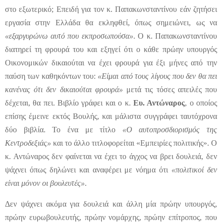
στο εξωτερικό; Επειδή για τον κ. Παπακωνσταντίνου εάν ζητήσει
εργασία στην Ελλάδα θα εκληφθεί, όπως σημειώνει, ως να
«εξαργυρώνω αυτό που εκπροσωπούσα»
. Ο κ. Παπακωνσταντίνου
διατηρεί τη φρουρά του και εξηγεί ότι ο κάθε πρώην υπουργός
Οικονομικών δικαιούται να έχει φρουρά για έξι μήνες από την
παύση των καθηκόντων του:
«Είμαι από τους λίγους που δεν θα πει
κανένας ότι δεν δικαιούται φρουρά»
μετά τις τόσες απειλές που
δέχεται, θα πει. Βιβλίο γράφει και ο κ.
Ευ. Αντώναρος
, ο οποίος
επίσης έμεινε εκτός Βουλής, και μάλιστα συγγράφει ταυτόχρονα
δύο βιβλία. Το ένα με τίτλο
«Ο αυτοπροσδιορισμός της
Κεντροδεξιάς»
και το άλλο τιτλοφορείται «Εμπειρίες πολιτικής». Ο
κ. Αντώναρος δεν φαίνεται να έχει το άγχος να βρει δουλειά, δεν
ψάχνει όπως δηλώνει και αναφέρει με νόημα ότι
«πολιτικοί δεν
είναι μόνον οι βουλευτές»
.
Δεν ψάχνει ακόμα για δουλειά και άλλη μία πρώην υπουργός,
πρώην ευρωβουλευτής, πρώην νομάρχης, πρώην επίτροπος, που