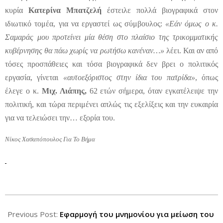
κυρία
Κατερίνα Μπατζελή
έστειλε πολλά βιογραφικά στον
ιδιωτικό τομέα, για να εργαστεί ως σύμβουλος:
«Εάν όμως ο κ.
Σαμαράς μου προτείνει μία θέση στο πλαίσιο της τρικομματικής
κυβέρνησης θα πάω χωρίς να ρωτήσω κανέναν…»
λέει. Και αν από
τόσες προσπάθειες και τόσα βιογραφικά δεν βρει ο πολιτικός
εργασία, γίνεται
«αυτοεξόριστος στην ίδια του πατρίδα»
, όπως
έλεγε ο κ.
Μιχ. Λιάπης,
62 ετών σήμερα, όταν εγκατέλειψε την
πολιτική, και τώρα περιμένει απλώς τις εξελίξεις και την ευκαιρία
για να τελειώσει την… εξορία του.
Νίκος Χασαπόπουλος Για Το Βήμα
2012-
07-
Previous Post:
Εφαρμογή του μνημονίου για μείωση του