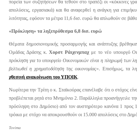
πορεία των συζητήσεων θα τεθούν στο τραπέζι οι «κόκκινες γ
απολύσεις, εργασιακά) και θα αναφερθεί η ανάγκη για επιμή
λιτότητας, εφόσον τα μέτρα 11,6 δισ. ευρώ θα απλωθούν σε βάθος
«Πρόκληση» τα ληξιπρόθεσμα 6,8 δισ. ευρώ
Θέματα δημοσιονομικής προσαρμογής και ανάπτυξης βρέθηκαν
Ομάδας Δράσης κ.
Χορστ Ράιχενμπαχ
με το νέο υπουργό Οικ
πρόκληση για το υπουργείο Οικονομικών είναι η πληρωμή των λ
βελτιωθεί η χρηματοδότηση της οικονομίας
». Επισήμως, τα λ
χθεσινή ανακοίνωση του ΥΠΟΙΚ
.
Νωρίτερα την Τρίτη ο κ. Σταϊκούρας επανέλαβε ότι ο στόχος είν
προβλέπεται ρητά στο Μνημόνιο 2. Παράλληλα προανήγγειλε την
πρόσληψη στο Δημόσιο) από τον αυστηρότερο κανόνα 1 προς 10
τρόικα με στόχο να αποκρουσθούν οι 15.000 απολύσεις στο Δημ
Tovima