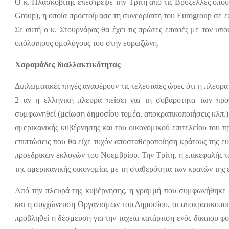
Ο κ. Πλασκοβίτης επέστρεψε την Τρίτη από τις Βρυξέλλες όπο
Group), η οποία προετοίμασε τη συνεδρίαση του Eurogroup σε 
Σε αυτή ο κ. Στουρνάρας θα έχει τις πρώτες επαφές με τον υ
υπόλοιπους ομολόγους του στην ευρωζώνη.
Χαραμάδες διαλλακτικότητας
Διπλωματικές πηγές αναφέρουν τις τελευταίες ώρες ότι η πλευρ
2 αν η ελληνική πλευρά πείσει για τη σοβαρότητα των προ
συμφωνηθεί (μείωση δημοσίου τομέα, αποκρατικοποιήσεις κλπ.).
αμερικανικής κυβέρνησης και του οικονομικού επιτελείου του 
επιπτώσεις που θα είχε τυχόν αποσταθεροποίηση κράτους της 
προεδρικών εκλογών του Νοεμβρίου. Την Τρίτη, η επικεφαλής
της αμερικανικής οικονομίας με τη σταθερότητα των κρατών της 
Από την πλευρά της κυβέρνησης, η γραμμή που συμφωνήθηκε ε
και η συγχώνευση Οργανισμών του Δημοσίου, οι αποκρατικοποι
προβληθεί η δέσμευση για την ταχεία κατάρτιση ενός δίκαιου 