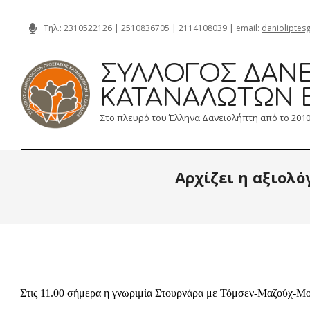
Skip
Τηλ.:
2310522126
|
2510836705
|
2114108039
| email:
danioliptes
to
content
ΣΎΛΛΟΓΟΣ ΔΑΝΕ
ΚΑΤΑΝΑΛΩΤΏΝ 
Στο πλευρό του Έλληνα Δανειολήπτη από το 201
Αρχίζει η αξιολ
Στις 11.00 σήμερα η γνωριμία Στουρνάρα με Τόμσεν-Μαζούχ-Μ