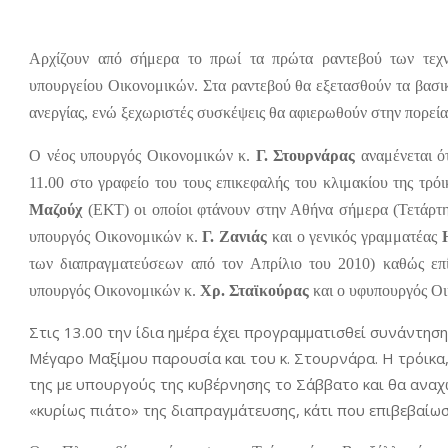
Αρχίζουν από σήμερα το πρωί τα πρώτα ραντεβού των τεχν
υπουργείου Οικονομικών. Στα ραντεβού θα εξετασθούν τα βασικά
ανεργίας, ενώ ξεχωριστές συσκέψεις θα αφιερωθούν στην πορεί
Ο νέος υπουργός Οικονομικών κ.
Γ. Στουρνάρας
αναμένεται ότ
11.00 στο γραφείο του τους επικεφαλής του κλιμακίου της τρόι
Μαζούχ
(ΕΚΤ) οι οποίοι φτάνουν στην Αθήνα σήμερα (Τετάρτ
υπουργός Οικονομικών κ.
Γ. Ζανιάς
και ο γενικός γραμματέας
των διαπραγματεύσεων από τον Απρίλιο του 2010) καθώς επί
υπουργός Οικονομικών κ.
Χρ. Σταϊκούρας
και ο υφυπουργός Ο
Στις 13.00 την ίδια ημέρα έχει προγραμματισθεί συνάντησ
Μέγαρο Μαξίμου παρουσία και του κ. Στουρνάρα. Η τρόικα, 
της με υπουργούς της κυβέρνησης το Σάββατο και θα αναχω
«κυρίως πιάτο» της διαπραγμάτευσης, κάτι που επιβεβαίωσε