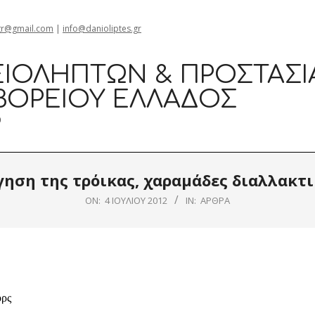
gr@gmail.com
|
info@danioliptes.gr
ΙΟΛΗΠΤΏΝ & ΠΡΟΣΤΑΣΊ
ΒΟΡΕΊΟΥ ΕΛΛΆΔΟΣ
0
όγηση της τρόικας, χαραμάδες διαλλακτ
ON:
4 ΙΟΥΛΊΟΥ 2012
IN:
ΆΡΘΡΑ
ορς