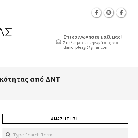
Θεσσαλονίκη Καρατάσου 7, TK 54626 τηλ.: 231 05
ΑΣ
Επικοινωνήστε μαζί μας!
Στείλτε μας το μήνυμά σας στο
danioliptesgr@gmail.com
Prim
ικότητας από ΔΝΤ
Navi
Men
ΑΝΑΖΉΤΗΣΗ
Search