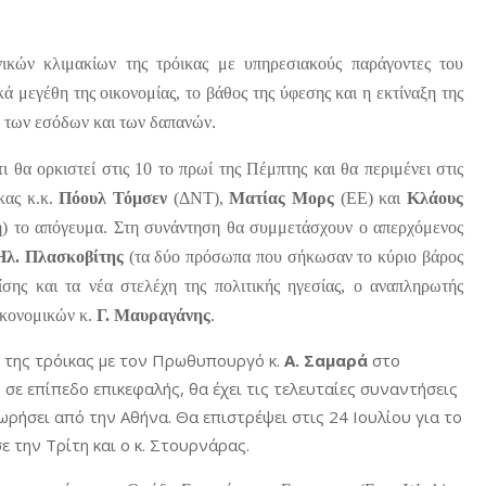
ικών κλιμακίων της τρόικας με υπηρεσιακούς παράγοντες του
 μεγέθη της οικονομίας, το βάθος της ύφεσης και η εκτίναξη της
α των εσόδων και των δαπανών.
ι θα ορκιστεί στις 10 το πρωί της Πέμπτης και θα περιμένει στις
κας κ.κ.
Πόουλ Τόμσεν
(ΔΝΤ),
Ματίας Μορς
(ΕΕ) και
Κλάους
η) το απόγευμα. Στη συνάντηση θα συμμετάσχουν ο απερχόμενος
Ηλ. Πλασκοβίτης
(τα δύο πρόσωπα που σήκωσαν το κύριο βάρος
σης και τα νέα στελέχη της πολιτικής ηγεσίας, ο αναπληρωτής
ικονομικών κ.
Γ. Μαυραγάνης
.
η της τρόικας με τον Πρωθυπουργό κ.
Α. Σαμαρά
στο
σε επίπεδο επικεφαλής, θα έχει τις τελευταίες συναντήσεις
ρήσει από την Αθήνα. Θα επιστρέψει στις 24 Ιουλίου για το
 την Τρίτη και ο κ. Στουρνάρας.