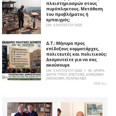
πλειστηριασμών στους
πυρόπληκτους. Μετάθεση
του προβλήματος ή
εμπαιγμός;
ON:
6 ΑΥΓΟΎΣΤΟΥ 2026
Δ.Τ.: Μήνυμα προς
επίδοξους κομματάρχες,
πολιτευτές και πολιτικούς:
Δεσμευτείτε για να σας
ακούσουμε
ON:
5 ΑΥΓΟΎΣΤΟΥ 2026
IN:
ΆΡΘΡΑ
,
ΔΕΛΤΊΑ ΤΎΠΟΥ
,
ΕΠΙΣΤΟΛΈΣ
,
ΚΟΙΝΩΝΙΚΉ
ΟΙΚΟΝΟΜΊΑ
,
ΠΟΛΙΤΙΚΆ ΝΈΑ
VIEW ALL