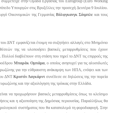
υ συμμετείχε στην Ομάδα Εργασίας του Eurogroup (Euro Working
επίπεδο Υπουργών στις Βρυξέλλες την προσεχή Δευτέρα 9 Ιουλίου.
πουργό Οικονομικών της Γερμανίας
Βόλφγκανγκ Σόιμπλε
και τους
ά του ΔΝΤ εμφανίζεται έτοιμη να συζητήσει αλλαγές στο Μνημόνιο
θέσεών της να υλοποιήσει βασικές μεταρρυθμίσεις που έχουν
 Πολλοί διαβλέπουν στη στάση που τηρεί το ΔΝΤ τις επιρροές της
προέδρου
Μπαράκ Ομπάμα
, ο οποίος ανησυχεί για τις αλυσιδωτές
ευρωζώνης για την εύθραυστη ανάκαμψη των ΗΠΑ, ενόψει και των
 του ΔΝΤ
Κριστίν Λαγκάρντ
συνέδεσε σε δηλώσεις της την πορεία
ευρωζώνης και την αξιολόγηση της τρόικας στην Ελλάδα.
ίναι να προχωρήσουν βασικές μεταρρυθμίσεις όπως το κλείσιμο
ήσεις και η αξιοποίηση της Δημόσιας περιουσίας. Παραλλήλως θα
φορολογικού συστήματος που θα καταπολεμά τη φοροδιαφυγή. Στην