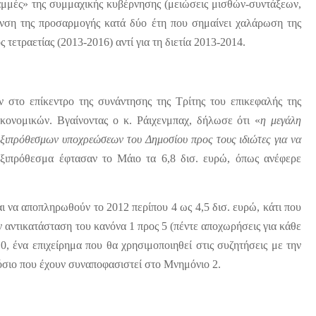
ραμμές» της συμμαχικής κυβέρνησης (μειώσεις μισθών-συντάξεων,
κυνση της προσαρμογής κατά δύο έτη που σημαίνει χαλάρωση της
 τετραετίας (2013-2016) αντί για τη διετία 2013-2014.
 στο επίκεντρο της συνάντησης της Τρίτης του επικεφαλής της
ονομικών. Βγαίνοντας ο κ. Ράιχενμπαχ, δήλωσε ότι «
η μεγάλη
ηξιπρόθεσμων υποχρεώσεων του Δημοσίου προς τους ιδιώτες για να
ηξιπρόθεσμα έφτασαν το Μάιο τα 6,8 δισ. ευρώ, όπως ανέφερε
αι να αποπληρωθούν το 2012 περίπου 4 ως 4,5 δισ. ευρώ, κάτι που
 αντικατάσταση του κανόνα 1 προς 5 (πέντε αποχωρήσεις για κάθε
, ένα επιχείρημα που θα χρησιμοποιηθεί στις συζητήσεις με την
όσιο που έχουν συναποφασιστεί στο Μνημόνιο 2.