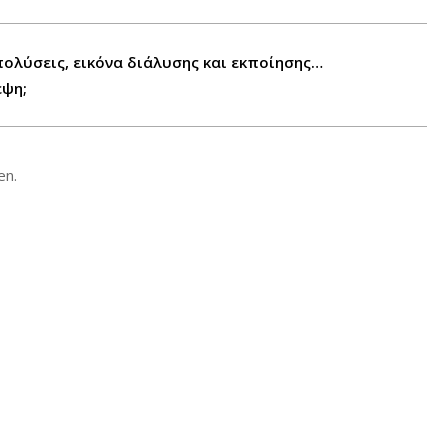
απολύσεις, εικόνα διάλυσης και εκποίησης…
εψη;
en.