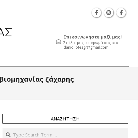
Θεσσαλονίκη Καρατάσου 7, TK 54626 τηλ.: 231 0
ΑΣ
Επικοινωνήστε μαζί μας!
Στείλτε μας το μήνυμά σας στο
danioliptesgr@gmail.com
Prim
βιομηχανίας ζάχαρης
Navi
Men
ΑΝΑΖΉΤΗΣΗ
Search