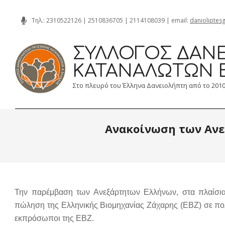
Skip
Τηλ.:
2310522126
|
2510836705
|
2114108039
| email:
danioliptes
to
content
ΣΎΛΛΟΓΟΣ ΔΑΝΕ
ΚΑΤΑΝΑΛΩΤΏΝ 
Στο πλευρό του Έλληνα Δανειολήπτη από το 201
Ανακοίνωση των Ανε
Την παρέμβαση των Ανεξάρτητων Ελλήνων, στα πλαίσια 
πώληση της Ελληνικής Βιομηχανίας Ζάχαρης (ΕΒΖ) σε πολω
εκπρόσωποι της ΕΒΖ.