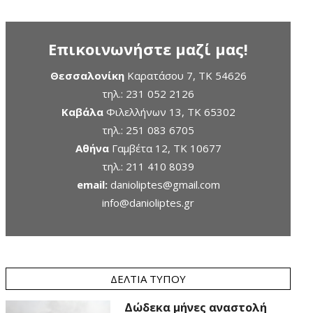
Επικοινωνήστε μαζί μας!
Θεσσαλονίκη
Καρατάσου 7, TK 54626
τηλ.:
231 052 2126
Καβάλα
Φιλελλήνων 13, ΤΚ 65302
τηλ.:
251 083 6705
Αθήνα
Γαμβέτα 12, ΤΚ 10677
τηλ.:
211 410 8039
email:
danioliptes@gmail.com
info@danioliptes.gr
ΔΕΛΤΊΑ ΤΎΠΟΥ
Δώδεκα μήνες αναστολή