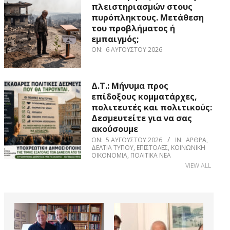
πλειστηριασμών στους
πυρόπληκτους. Μετάθεση
του προβλήματος ή
εμπαιγμός;
ON:
6 ΑΥΓΟΎΣΤΟΥ 2026
Δ.Τ.: Μήνυμα προς
επίδοξους κομματάρχες,
πολιτευτές και πολιτικούς:
Δεσμευτείτε για να σας
ακούσουμε
ON:
5 ΑΥΓΟΎΣΤΟΥ 2026
IN:
ΆΡΘΡΑ
,
ΔΕΛΤΊΑ ΤΎΠΟΥ
,
ΕΠΙΣΤΟΛΈΣ
,
ΚΟΙΝΩΝΙΚΉ
ΟΙΚΟΝΟΜΊΑ
,
ΠΟΛΙΤΙΚΆ ΝΈΑ
VIEW ALL