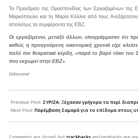
Το Προεδρείο της Ομοσπονδίας των Εργαζομένων της Ε
Μαρκόπουλο και τη Μαρία Κόλλια από τους Ανεξάρτητους
απολύτως τα συμφέροντα της ΕΒΖ.
Οι εργαζόμενοι, μεταξύ άλλων, υπογράμμισαν ότι π
καθώς η προηγούμενη οικονομική χρονιά είχε κλείσει
πολύ πιο θεαματικά κέρδη, «παρά το βαρύ τόκο του 1
που εκχωρεί στην ΕΒΖ»
.
Defencenet
2012-
07-
Previous Post:
ΣΥΡΙΖΑ: Ξέχασαν γρήγορα τα περί διαπ
04
Next Post:
Παρέμβαση Σαμαρά για το επίδομα στους υ
Comments are closed, but
trackbacks
and pingbacks are op