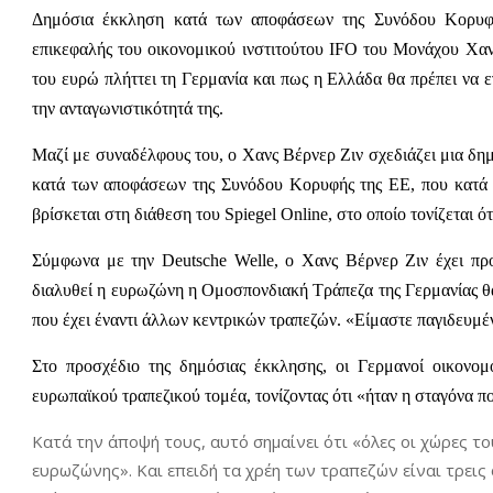
Δημόσια έκκληση κατά των αποφάσεων της Συνόδου Κορυφή
επικεφαλής του οικονομικού ινστιτούτου IFO του Μονάχου Χανς
του ευρώ πλήττει τη Γερμανία και πως η Ελλάδα θα πρέπει να 
την ανταγωνιστικότητά της.
Μαζί με συναδέλφους του, ο Χανς Βέρνερ Ζιν σχεδιάζει μια δη
κατά των αποφάσεων της Συνόδου Κορυφής της ΕΕ, που κατά τ
βρίσκεται στη διάθεση του Spiegel Online, στο οποίο τονίζεται ό
Σύμφωνα με την Deutsche Welle, ο Χανς Βέρνερ Ζιν έχει πρ
διαλυθεί η ευρωζώνη η Ομοσπονδιακή Τράπεζα της Γερμανίας θα
που έχει έναντι άλλων κεντρικών τραπεζών. «Είμαστε παγιδευμέ
Στο προσχέδιο της δημόσιας έκκλησης, οι Γερμανοί οικονομ
ευρωπαϊκού τραπεζικού τομέα, τονίζοντας ότι «ήταν η σταγόνα πο
Κατά την άποψή τους, αυτό σημαίνει ότι «όλες οι χώρες τ
ευρωζώνης». Και επειδή τα χρέη των τραπεζών είναι τρεις