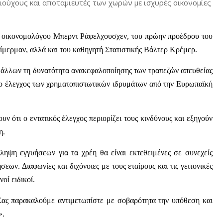
ούχους και αποταμιευτές των χωρών με ισχυρές οικονομίες
υ οικονομολόγου Μπερντ Ράφελχουσχεν, του πρώην προέδρου του
ερμαν, αλλά και του καθηγητή Στατιστικής Βάλτερ Κρέμερ.
 άλλων τη δυνατότητα ανακεφαλοποίησης των τραπεζών απευθείας
 ο έλεγχος των χρηματοπιστωτικών ιδρυμάτων από την Ευρωπαϊκή
ν ότι ο εντατικός έλεγχος περιορίζει τους κινδύνους και εξηγούν
η.
ληψη εγγυήσεων για τα χρέη θα είναι εκτεθειμένες σε συνεχείς
εων. Διαφωνίες και διχόνοιες με τους εταίρους και τις γειτονικές
οί ειδικοί.
Σας παρακαλούμε αντιμετωπίστε με σοβαρότητα την υπόθεση και
».