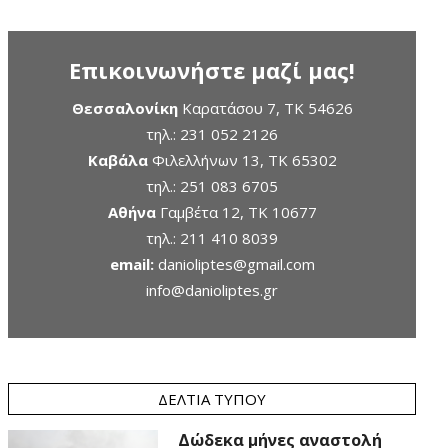
Επικοινωνήστε μαζί μας!
Θεσσαλονίκη
Καρατάσου 7, TK 54626
τηλ.:
231 052 2126
Καβάλα
Φιλελλήνων 13, ΤΚ 65302
τηλ.:
251 083 6705
Αθήνα
Γαμβέτα 12, ΤΚ 10677
τηλ.:
211 410 8039
email:
danioliptes@gmail.com
info@danioliptes.gr
ΔΕΛΤΊΑ ΤΎΠΟΥ
Δώδεκα μήνες αναστολή