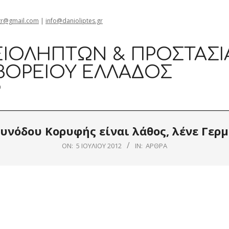
gr@gmail.com
|
info@danioliptes.gr
ΙΟΛΗΠΤΏΝ & ΠΡΟΣΤΑΣΊ
ΒΟΡΕΊΟΥ ΕΛΛΆΔΟΣ
0
υνόδου Κορυφής είναι λάθος, λένε Γερ
ON:
5 ΙΟΥΛΊΟΥ 2012
IN:
ΆΡΘΡΑ