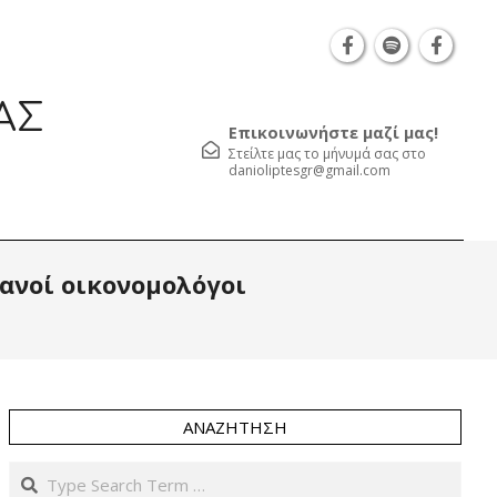
Θεσσαλονίκη Καρατάσου 7, TK 54626 τηλ.: 231 0
ΑΣ
Επικοινωνήστε μαζί μας!
Στείλτε μας το μήνυμά σας στο
danioliptesgr@gmail.com
Prim
μανοί οικονομολόγοι
Navi
Men
ΑΝΑΖΉΤΗΣΗ
Search