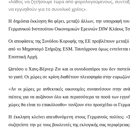
«λάθος να ζητήσουμε τώρα από φορολογούμενους, συνταξι
να εγγυηθούν για το συνολικό χρέος».
Η δημόσια έκκληση θα φέρει, μεταξύ άλλων, την υπογραφή το
Γερμανικού Ινστιτούτου Οικονομικών Ερευνών DIW Κλάους Τσίμ
Οι αποφάσεις της Συνόδου Κορυφής της ΕΕ προβλέπουν μεταξύ
από το Μηχανισμό Στήριξης ESΜ. Ταυτόχρονα όμως εντείνεται
Εποπτική Αρχή.
Ωστόσο ο Χανς-Βέρνερ Ζιν και οι συνοδοιπόροι του δεν πιστεύου
το γιατί: Οι χώρες σε κρίση διαθέτουν πλειοψηφία στην ευρωζών
«Αν οι χώρες με ανθεκτικές οικονομίες συναινέσουν στην ανά
πιέσεις για να αυξάνουν όλο και περισσότερα τα ποσά των εγγυήσ
χώρες θα είναι το επακόλουθο» τονίζουν στο προσχέδιο οι Γερμαν
Η έκκληση κλείνει απευθυνόμενη στους Γερμανούς πολίτες: «
συζητείστε την με τους βουλευτές της εκλογικής σας περιφέρειας