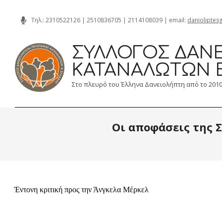
Skip
Τηλ.:
2310522126
|
2510836705
|
2114108039
| email:
danioliptes
to
content
ΣΎΛΛΟΓΟΣ ΔΑΝΕ
ΚΑΤΑΝΑΛΩΤΏΝ 
Στο πλευρό του Έλληνα Δανειολήπτη από το 201
Οι αποφάσεις της Σ
Έντονη κριτική προς την Άνγκελα Μέρκελ