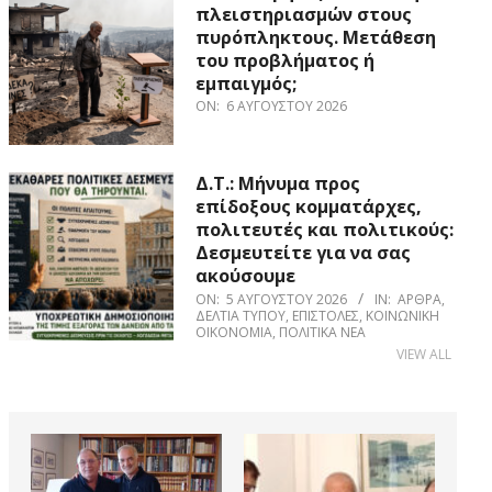
πλειστηριασμών στους
πυρόπληκτους. Μετάθεση
του προβλήματος ή
εμπαιγμός;
ON:
6 ΑΥΓΟΎΣΤΟΥ 2026
Δ.Τ.: Μήνυμα προς
επίδοξους κομματάρχες,
πολιτευτές και πολιτικούς:
Δεσμευτείτε για να σας
ακούσουμε
ON:
5 ΑΥΓΟΎΣΤΟΥ 2026
IN:
ΆΡΘΡΑ
,
ΔΕΛΤΊΑ ΤΎΠΟΥ
,
ΕΠΙΣΤΟΛΈΣ
,
ΚΟΙΝΩΝΙΚΉ
ΟΙΚΟΝΟΜΊΑ
,
ΠΟΛΙΤΙΚΆ ΝΈΑ
VIEW ALL