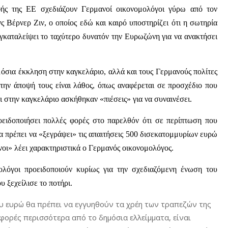
ς της ΕΕ σχεδιάζουν Γερμανοί οικονομολόγοι γύρω από τον
 Βέρνερ Ζιν, ο οποίος εδώ και καιρό υποστηρίζει ότι η σωτηρία
εγκαταλείψει το ταχύτερο δυνατόν την Ευρωζώνη για να ανακτήσει
μόσια έκκληση στην καγκελάριο, αλλά και τους Γερμανούς πολίτες
ην άποψή τους είναι λάθος, όπως αναφέρεται σε προσχέδιο που
τι στην καγκελάριο ασκήθηκαν «πιέσεις» για να συναινέσει.
οειδοποιήσει πολλές φορές στο παρελθόν ότι σε περίπτωση που
 πρέπει να «ξεγράψει» τις απαιτήσεις 500 δισεκατομμυρίων ευρώ
νοι» λέει χαρακτηριστικά ο Γερμανός οικονομολόγος.
ολόγοι προειδοποιούν κυρίως για την σχεδιαζόμενη ένωση του
υ ξεχείλισε το ποτήρι.
ου ευρώ θα πρέπει να εγγυηθούν τα χρέη των τραπεζών της
 φορές περισσότερα από το δημόσια ελλείμματα, είναι