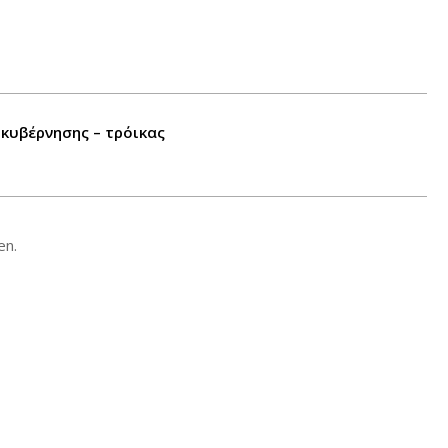
κυβέρνησης – τρόικας
en.