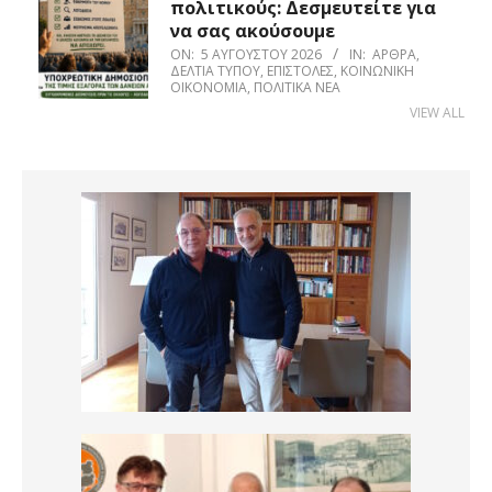
πολιτικούς: Δεσμευτείτε για
να σας ακούσουμε
ON:
5 ΑΥΓΟΎΣΤΟΥ 2026
IN:
ΆΡΘΡΑ
,
ΔΕΛΤΊΑ ΤΎΠΟΥ
,
ΕΠΙΣΤΟΛΈΣ
,
ΚΟΙΝΩΝΙΚΉ
ΟΙΚΟΝΟΜΊΑ
,
ΠΟΛΙΤΙΚΆ ΝΈΑ
VIEW ALL