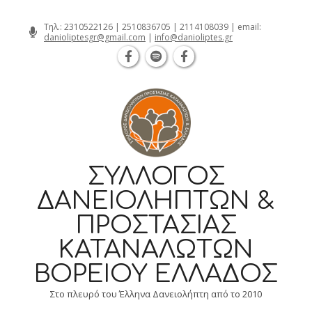
Θεσσαλονίκη Καρατάσου 7, TK 54626 
Skip
Τηλ.:
2310522126
|
2510836705
|
2114108039
| email:
danioliptesgr@gmail.com
|
info@danioliptes.gr
to
content
ΣΎΛΛΟΓΟΣ
ΔΑΝΕΙΟΛΗΠΤΏΝ &
ΠΡΟΣΤΑΣΊΑΣ
ΚΑΤΑΝΑΛΩΤΏΝ
ΒΟΡΕΊΟΥ ΕΛΛΆΔΟΣ
Στο πλευρό του Έλληνα Δανειολήπτη από το 2010