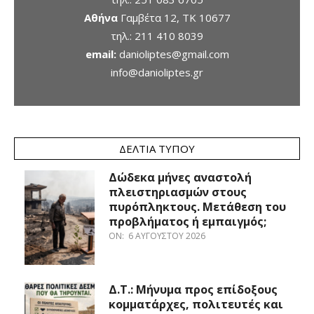
Αθήνα
Γαμβέτα 12, ΤΚ 10677
τηλ.:
211 410 8039
email:
danioliptes@gmail.com
info@danioliptes.gr
ΔΕΛΤΊΑ ΤΎΠΟΥ
Δώδεκα μήνες αναστολή
πλειστηριασμών στους
πυρόπληκτους. Μετάθεση του
προβλήματος ή εμπαιγμός;
ON:
6 ΑΥΓΟΎΣΤΟΥ 2026
Δ.Τ.: Μήνυμα προς επίδοξους
κομματάρχες, πολιτευτές και