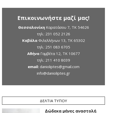
Επικοινωνήστε μαζί μας!
Θεσσαλονίκη
Καρατάσου 7, TK 54626
τηλ.:
231 052 2126
Καβάλα
Φιλελλήνων 13, ΤΚ 65302
τηλ.:
251 083 6705
Αθήνα
Γαμβέτα 12, ΤΚ 10677
τηλ.:
211 410 8039
email:
danioliptes@gmail.com
info@danioliptes.gr
ΔΕΛΤΊΑ ΤΎΠΟΥ
Δώδεκα μήνες αναστολή