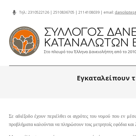
Skip
Τηλ.:
2310522126
|
2510836705
|
2114108039
| email:
danioliptes
to
content
ΣΎΛΛΟΓΟΣ ΔΑΝΕ
ΚΑΤΑΝΑΛΩΤΏΝ 
Στο πλευρό του Έλληνα Δανειολήπτη από το 201
Εγκαταλείπουν τ
Σε αδιέξοδο έχουν περιέλθει οι αγρότες του νομού που εν μέσ
προβλήματα καλούνται να πληρώσουν τοις μετρητοίς εφόδια και 