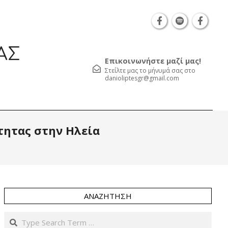
Θεσσαλονίκη Καρατάσου 7, TK 54626 τηλ.: 231 052 212
ΑΣ
Επικοινωνήστε μαζί μας!
Στείλτε μας το μήνυμά σας στο
danioliptesgr@gmail.com
Prim
τητας στην Ηλεία
Navi
Men
ΑΝΑΖΉΤΗΣΗ
Search