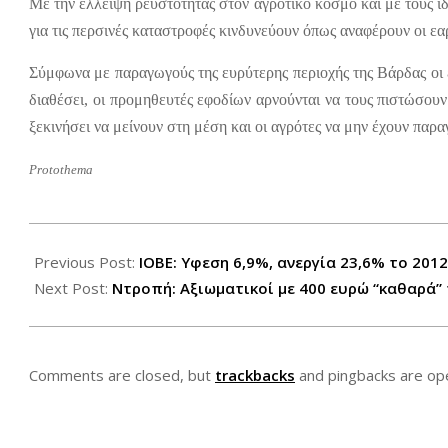
Με την έλλειψη ρευστότητας στον αγροτικό κόσμο και με τους ί
για τις περσινές καταστροφές κινδυνεύουν όπως αναφέρουν οι εαρ
Σύμφωνα με παραγωγούς της ευρύτερης περιοχής της Βάρδας οι 
διαθέσει, οι προμηθευτές εφοδίων αρνούνται να τους πιστώσουν 
ξεκινήσει να μείνουν στη μέση και οι αγρότες να μην έχουν παρ
Protothema
2012-
07-
Previous Post:
ΙΟΒΕ: Υφεση 6,9%, ανεργία 23,6% το 2012
10
Next Post:
Ντροπή: Αξιωματικοί με 400 ευρώ “καθαρά” 
Comments are closed, but
trackbacks
and pingbacks are op