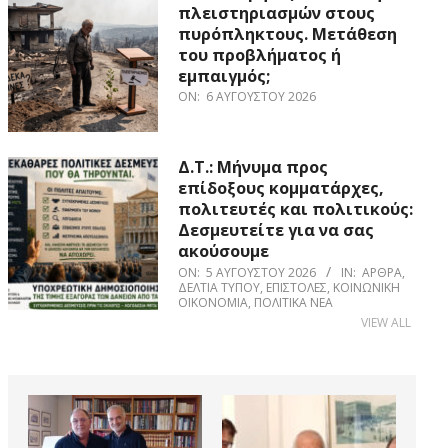
πλειστηριασμών στους
πυρόπληκτους. Μετάθεση
του προβλήματος ή
εμπαιγμός;
ON:
6 ΑΥΓΟΎΣΤΟΥ 2026
Δ.Τ.: Μήνυμα προς
επίδοξους κομματάρχες,
πολιτευτές και πολιτικούς:
Δεσμευτείτε για να σας
ακούσουμε
ON:
5 ΑΥΓΟΎΣΤΟΥ 2026
IN:
ΆΡΘΡΑ
,
ΔΕΛΤΊΑ ΤΎΠΟΥ
,
ΕΠΙΣΤΟΛΈΣ
,
ΚΟΙΝΩΝΙΚΉ
ΟΙΚΟΝΟΜΊΑ
,
ΠΟΛΙΤΙΚΆ ΝΈΑ
VIEW ALL