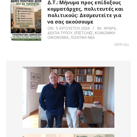
Δ.Τ.: Μήνυμα προς επίδοξους
κομματάρχες, πολιτευτές και
πολιτικούς: Δεσμευτείτε για
να σας ακούσουμε
ON:
5 ΑΥΓΟΎΣΤΟΥ 2026
IN:
ΆΡΘΡΑ
,
ΔΕΛΤΊΑ ΤΎΠΟΥ
,
ΕΠΙΣΤΟΛΈΣ
,
ΚΟΙΝΩΝΙΚΉ
ΟΙΚΟΝΟΜΊΑ
,
ΠΟΛΙΤΙΚΆ ΝΈΑ
VIEW ALL