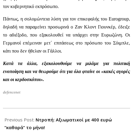
τον κυβερνητικό εκπρόσωπο.
Πάντως, η σολομώντεια λύση για τον επικεφαλής του Eurogroup,
δηλαδή να παραμείνει προσωρινά ο Ζαν Κλοντ Γιουνκέρ, έδειξε
το αδιέξοδο, που εξακολουθεί να υπάρχει στην Ευρωζώνη. Οι
Γερμανοί επέμειναν μετ΄ επιτάσεως στο πρόσωπο του Σόιμπλε,
κάτι που δεν ήθελαν οι Γάλλοι.
Κατά τα άλλα, εξακολουθούμε να μιλάμε για πολιτική
ενοποίηση και να θεωρούμε ότι για όλα φταίνε οι «κακές αγορές
και οι κερδοσκόποι».
defencenet
2012-
07-
Previous Post:
Ντροπή: Αξιωματικοί με 400 ευρώ
10
“καθαρά” το μήνα!