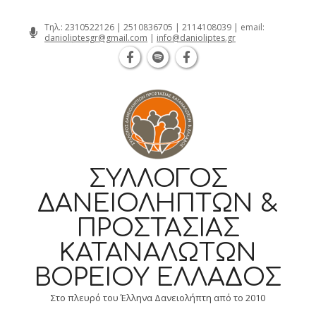
Θεσσαλονίκη Καρατάσου 7, TK 54626 
Skip
Τηλ.:
2310522126
|
2510836705
|
2114108039
| email:
danioliptesgr@gmail.com
|
info@danioliptes.gr
to
content
ΣΎΛΛΟΓΟΣ
ΔΑΝΕΙΟΛΗΠΤΏΝ &
ΠΡΟΣΤΑΣΊΑΣ
ΚΑΤΑΝΑΛΩΤΏΝ
ΒΟΡΕΊΟΥ ΕΛΛΆΔΟΣ
Στο πλευρό του Έλληνα Δανειολήπτη από το 2010