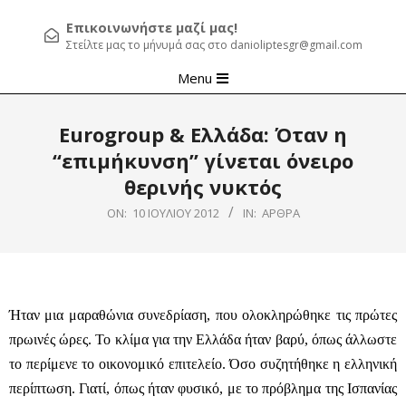
Επικοινωνήστε μαζί μας!
Στείλτε μας το μήνυμά σας στο danioliptesgr@gmail.com
Primary
Menu
Navigation
Menu
Εurogroup & Ελλάδα: Όταν η
“επιμήκυνση” γίνεται όνειρο
θερινής νυκτός
ON:
10 ΙΟΥΛΊΟΥ 2012
IN:
ΆΡΘΡΑ
Ήταν μια μαραθώνια συνεδρίαση, που ολοκληρώθηκε τις πρώτες
πρωινές ώρες. Το κλίμα για την Ελλάδα ήταν βαρύ, όπως άλλωστε
το περίμενε το οικονομικό επιτελείο. Όσο συζητήθηκε η ελληνική
περίπτωση.
Γιατί, όπως ήταν φυσικό, με το πρόβλημα της Ισπανίας