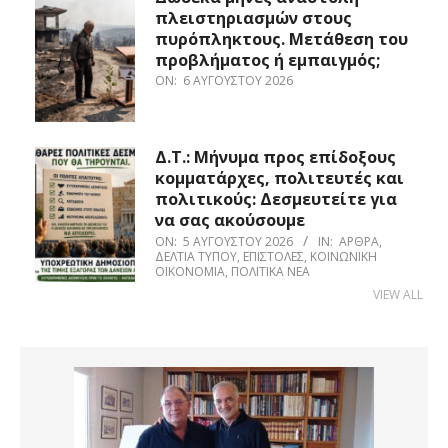
πλειστηριασμών στους
πυρόπληκτους. Μετάθεση του
προβλήματος ή εμπαιγμός;
ON:
6 ΑΥΓΟΎΣΤΟΥ 2026
Δ.Τ.: Μήνυμα προς επίδοξους
κομματάρχες, πολιτευτές και
πολιτικούς: Δεσμευτείτε για
να σας ακούσουμε
ON:
5 ΑΥΓΟΎΣΤΟΥ 2026
IN:
ΆΡΘΡΑ
,
ΔΕΛΤΊΑ ΤΎΠΟΥ
,
ΕΠΙΣΤΟΛΈΣ
,
ΚΟΙΝΩΝΙΚΉ
ΟΙΚΟΝΟΜΊΑ
,
ΠΟΛΙΤΙΚΆ ΝΈΑ
VIEW ALL