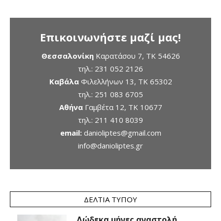
Επικοινωνήστε μαζί μας!
Θεσσαλονίκη
Καρατάσου 7, TK 54626
τηλ.:
231 052 2126
Καβάλα
Φιλελλήνων 13, ΤΚ 65302
τηλ.:
251 083 6705
Αθήνα
Γαμβέτα 12, ΤΚ 10677
τηλ.:
211 410 8039
email:
danioliptes@gmail.com
info@danioliptes.gr
ΔΕΛΤΊΑ ΤΎΠΟΥ
Δώδεκα μήνες αναστολή