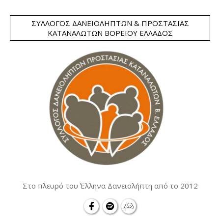
ΣΎΛΛΟΓΟΣ ΔΑΝΕΙΟΛΗΠΤΏΝ & ΠΡΟΣΤΑΣΊΑΣ
ΚΑΤΑΝΑΛΩΤΏΝ ΒΟΡΕΊΟΥ ΕΛΛΆΔΟΣ
Στο πλευρό του Έλληνα Δανειολήπτη από το 2012