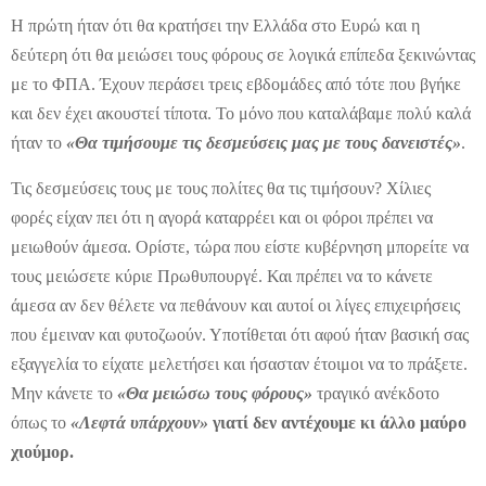
Η πρώτη ήταν ότι θα κρατήσει την Ελλάδα στο Ευρώ και η
δεύτερη ότι θα μειώσει τους φόρους σε λογικά επίπεδα ξεκινώντας
με το ΦΠΑ. Έχουν περάσει τρεις εβδομάδες από τότε που βγήκε
και δεν έχει ακουστεί τίποτα. Το μόνο που καταλάβαμε πολύ καλά
ήταν το
«Θα τιμήσουμε τις δεσμεύσεις μας με τους δανειστές»
.
Τις δεσμεύσεις τους με τους πολίτες θα τις τιμήσουν? Χίλιες
φορές είχαν πει ότι η αγορά καταρρέει και οι φόροι πρέπει να
μειωθούν άμεσα. Ορίστε, τώρα που είστε κυβέρνηση μπορείτε να
τους μειώσετε κύριε Πρωθυπουργέ. Και πρέπει να το κάνετε
άμεσα αν δεν θέλετε να πεθάνουν και αυτοί οι λίγες επιχειρήσεις
που έμειναν και φυτοζωούν. Υποτίθεται ότι αφού ήταν βασική σας
εξαγγελία το είχατε μελετήσει και ήσασταν έτοιμοι να το πράξετε.
Μην κάνετε το
«Θα μειώσω τους φόρους»
τραγικό ανέκδοτο
όπως το
«Λεφτά υπάρχουν»
γιατί δεν αντέχουμε κι άλλο μαύρο
χιούμορ.