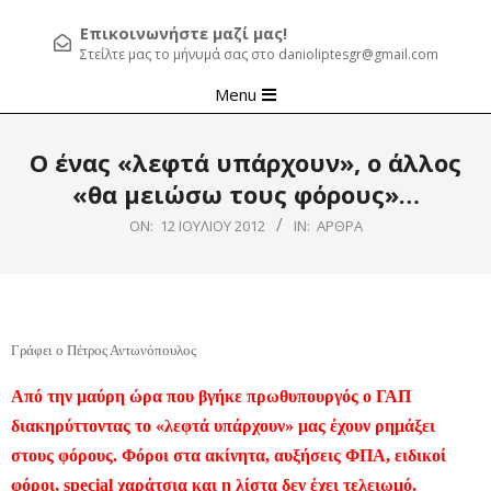
Επικοινωνήστε μαζί μας!
Στείλτε μας το μήνυμά σας στο danioliptesgr@gmail.com
Primary
Menu
Navigation
Menu
Ο ένας «λεφτά υπάρχουν», ο άλλος
«θα μειώσω τους φόρους»…
ON:
12 ΙΟΥΛΊΟΥ 2012
IN:
ΆΡΘΡΑ
Γράφει ο Πέτρος Αντωνόπουλος
Από την μαύρη ώρα που βγήκε πρωθυπουργός ο ΓΑΠ
διακηρύττοντας το «λεφτά υπάρχουν» μας έχουν ρημάξει
στους φόρους. Φόροι στα ακίνητα, αυξήσεις ΦΠΑ, ειδικοί
φόροι, special χαράτσια και η λίστα δεν έχει τελειωμό.