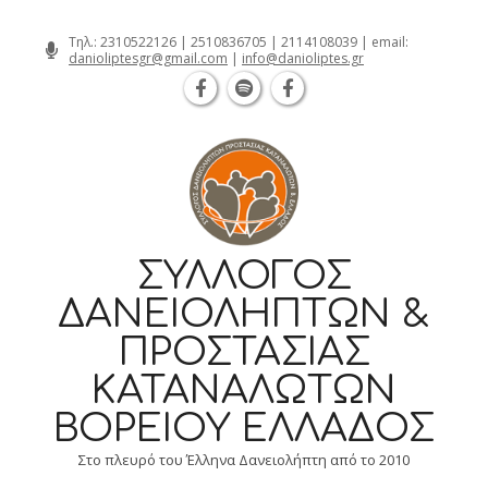
Θεσσαλονίκη Καρατάσου 7, TK 54626 
Skip
Τηλ.:
2310522126
|
2510836705
|
2114108039
| email:
danioliptesgr@gmail.com
|
info@danioliptes.gr
to
content
ΣΎΛΛΟΓΟΣ
ΔΑΝΕΙΟΛΗΠΤΏΝ &
ΠΡΟΣΤΑΣΊΑΣ
ΚΑΤΑΝΑΛΩΤΏΝ
ΒΟΡΕΊΟΥ ΕΛΛΆΔΟΣ
Στο πλευρό του Έλληνα Δανειολήπτη από το 2010