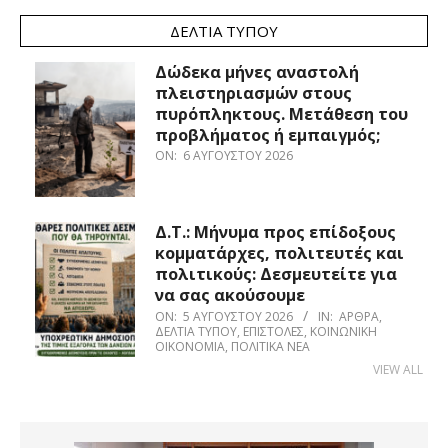
ΔΕΛΤΊΑ ΤΎΠΟΥ
Δώδεκα μήνες αναστολή
πλειστηριασμών στους
πυρόπληκτους. Μετάθεση του
προβλήματος ή εμπαιγμός;
ON:
6 ΑΥΓΟΎΣΤΟΥ 2026
Δ.Τ.: Μήνυμα προς επίδοξους
κομματάρχες, πολιτευτές και
πολιτικούς: Δεσμευτείτε για
να σας ακούσουμε
ON:
5 ΑΥΓΟΎΣΤΟΥ 2026
IN:
ΆΡΘΡΑ
,
ΔΕΛΤΊΑ ΤΎΠΟΥ
,
ΕΠΙΣΤΟΛΈΣ
,
ΚΟΙΝΩΝΙΚΉ
ΟΙΚΟΝΟΜΊΑ
,
ΠΟΛΙΤΙΚΆ ΝΈΑ
VIEW ALL