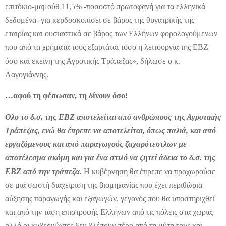
επιτόκιο-μαμούθ 11,5% -ποσοστό πρωτοφανή για τα ελληνικά
δεδομένα- για κερδοσκοπίσει σε βάρος της θυγατρικής της
εταιρίας και ουσιαστικά σε βάρος των Ελλήνων φορολογούμενων
που από τα χρήματά τους εξαρτάται τόσο η λειτουργία της ΕΒΖ
όσο και εκείνη της Αγροτικής Τράπεζας», δήλωσε ο κ.
Λαγογιάννης.
…αφού τη φέσωσαν, τη δίνουν όσο!
Ολο το δ.σ. της ΕΒΖ αποτελείται από ανθρώπους της Αγροτικής
Τράπεζας, ενώ θα έπρεπε να αποτελείται, όπως παλιά, και από
εργαζόμενους και από παραγωγούς ζαχαρότευτλων με
αποτέλεσμα ακόμη και για ένα στιλό να ζητεί άδεια το δ.σ. της
ΕΒΖ από την τράπεζα.
Η κυβέρνηση θα έπρεπε να προχωρούσε
σε μια σωστή διαχείριση της βιομηχανίας που έχει περιθώρια
αύξησης παραγωγής και εξαγωγών, γεγονός που θα υποστηριχθεί
και από την τάση επιστροφής Ελλήνων από τις πόλεις στα χωριά,
αλλά οι κυβερνώντες δεν βλέπουν πέρα από τη μύτη τους και