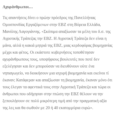
Αχυράνθρωποι…
Τις απαντήσεις δίνει ο πρώην πρόεδρος της Πανελλήνιας
Ομοσπονδίας Εργαζόμενων στην ΕΒΖ στη Βόρεια Ελλάδα,
Μανόλης Λαγογιάννης. «Σκόπιμα απαξίωσαν τα μέλη του δ.σ. της
Αγροτικής Τράπεζας την ΕΒΖ. Η Αγροτική Τράπεζα δεν είναι η
μάνα, αλλά η κακιά μητριά της ΕΒΖ, μιας κερδοφόρας βιομηχανίας
μέχρι και φέτος. Οι εκάστοτε κυβερνήσεις τοποθέτησαν
αχυράνθρωπους τους, υποψήφιους βουλευτές που ποτέ δεν
εξελέγησαν και δεν μπορούσαν να διευθύνουν ούτε ένα
νηπιαγωγείο, να διοικήσουν μια ισχυρή βιομηχανία και εκείνοι τί
έκαναν; Κατάφεραν και απαξίωσαν τη βιομηχανία, έκαναν μόνο ότι
τους έλεγαν τα αφεντικά τους στην Αγροτική Τράπεζα και τώρα οι
άνθρωποι που οδήγησαν στην πτώση την ΕΒΖ θέλουν να την
ξεπουλήσουν σε πολύ μικρότερη τιμή από την πραγματική αξία
της λες και θα σωθούν με 20 ή 40 εκατομμύρια ευρώ».