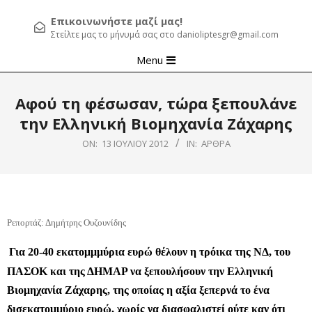
Επικοινωνήστε μαζί μας!
Στείλτε μας το μήνυμά σας στο danioliptesgr@gmail.com
Primary
Menu
Navigation
Menu
Αφού τη φέσωσαν, τώρα ξεπουλάνε
την Ελληνική Βιομηχανία Ζάχαρης
ON:
13 ΙΟΥΛΊΟΥ 2012
IN:
ΆΡΘΡΑ
Ρεπορτάζ: Δημήτρης Ουζουνίδης
Για 20-40 εκατομμμύρια ευρώ θέλουν η τρόικα της ΝΔ, του
ΠΑΣΟΚ και της ΔΗΜΑΡ να ξεπουλήσουν την Ελληνική
Βιομηχανία Ζάχαρης, της οποίας η αξία ξεπερνά το ένα
δισεκατομμύριο ευρώ, χωρίς να διασφαλιστεί ούτε καν ότι