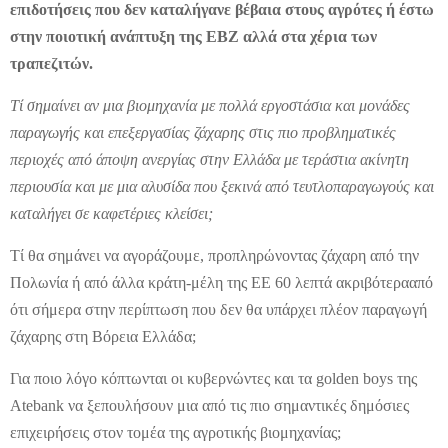
επιδοτήσεις που δεν καταλήγανε βέβαια στους αγρότες ή έστω
στην ποιοτική ανάπτυξη της ΕΒΖ αλλά στα χέρια των
τραπεζιτών.
Τί σημαίνει αν μια βιομηχανία με πολλά εργοστάσια και μονάδες
παραγωγής και επεξεργασίας ζάχαρης στις πιο προβληματικές
περιοχές από άποψη ανεργίας στην Ελλάδα με τεράστια ακίνητη
περιουσία και με μια αλυσίδα που ξεκινά από τευτλοπαραγωγούς και
καταλήγει σε καφετέριες κλείσει;
Τί θα σημάν
ει να αγοράζουμε, προπληρώνοντας ζάχαρη από την
Πολωνία ή από άλλα κράτη-μέλη της ΕΕ 60 λεπτά ακριβότερα
από
ότι σήμερα στην περίπτωση που δεν θα υπάρχει πλέον παραγωγή
ζάχαρης στη Βόρεια Ελλάδα;
Για ποιο λόγο κόπτωνται οι κυβερνώντες και τα golden boys της
Atebank να ξεπουλήσουν μια από τις πιο σημαντικές δημόσιες
επιχειρήσεις στον τομέα της αγροτικής βιομηχανίας;