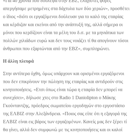
«Για 40 χρόνια που δούλεψα στην ΕΒΖ, ελάχιστες φορές
απεργήσαμε μετρημένες στα δάχτυλα των δύο χεριών», προσθέτει
ο ίδιος «διότι οι εργαζόμενοι δούλευαν για το καλό της εταιρίας
και κέρδιζαν και εκείνοι από την ανάπτυξή της, αλλά σήμερα οι
μόνοι που κερδίζουν είναι τα μέλη του δ.σ. με τα μηνιάτικα των
πολλών χιλιάδων ευρώ και δεν τους νοιάζει τί θα απογίνουν τόσοι
άνθρωποι που εξαρτώνται από την ΕΒΖ», συμπληρώνει.
Η άλλη πλευρά
Στην αντίπερα όχθη, όμως υπάρχουν και ορισμένοι εργαζόμενοι
που δεν επικρίνουν την πώληση της εταιρίας και αντιδρούν στις
κινητοποιήσεις. «Ετσι όπως είναι τώρα η εταιρία δεν μπορεί να
συνεχίσει», δήλωσε χτες στο Radio 1 Daniolipton ο Μάκης
Γκούνταντζης, πρόεδρος σωματείου εργοδηγών στο εργοστάσιο
της ΕΛΒΙΖ στην Αλεξάνδρεια. «Ποιος σας είπε ότι η εξαγορά της
ΕΛΒΙΖ είναι εις βάρος των εργαζομένων. Κανείς μας δεν ξέρει τί
θα γίνει, αλλά δεν συμφωνώ με τις κινητοποιήσεις και οι καλοί