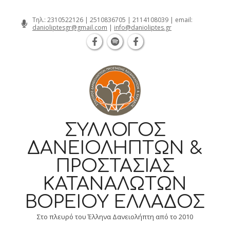
Θεσσαλονίκη Καρατάσου 7, TK 54626 τηλ.
Skip
Τηλ.:
2310522126
|
2510836705
|
2114108039
| email:
danioliptesgr@gmail.com
|
info@danioliptes.gr
to
content
ΣΎΛΛΟΓΟΣ
ΔΑΝΕΙΟΛΗΠΤΏΝ &
ΠΡΟΣΤΑΣΊΑΣ
ΚΑΤΑΝΑΛΩΤΏΝ
ΒΟΡΕΊΟΥ ΕΛΛΆΔΟΣ
Στο πλευρό του Έλληνα Δανειολήπτη από το 2010