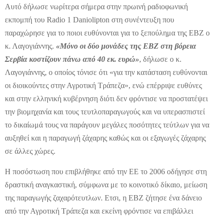
Αυτό δήλωσε νωρίτερα σήμερα στην πρωινή ραδιοφωνική
εκπομπή του Radio 1 Daniolipton στη συνέντευξη που
παραχώρησε για το ποιοι ευθύνονται για το ξεπούλημα της ΕΒΖ ο
κ. Λαγογιάννης.
«Μόνο οι δύο μονάδες της ΕΒΖ στη βόρεια
Σερβία κοστίζουν πάνω από 40 εκ. ευρώ»
, δήλωσε ο κ.
Λαγογιάννης, ο οποίος τόνισε ότι «για την κατάσταση ευθύνονται
οι διοικούντες στην Αγροτική Τράπεζα», ενώ επέρριψε ευθύνες
και στην ελληνική κυβέρνηση διότι δεν φρόντισε να προστατέψει
την βιομηχανία και τους τευτλοπαραγωγούς και να υπερασπιστεί
το δικαίωμά τους να παράγουν μεγάλες ποσότητες τεύτλων για να
αυξηθεί και η παραγωγή ζάχαρης καθώς και οι εξαγωγές ζάχαρης
σε άλλες χώρες.
Η ποσόστωση που επιβλήθηκε από την ΕΕ το 2006 οδήγησε στη
δραστική αναγκαστική, σύμφωνα με το κοινοτικό δίκαιο, μείωση
της παραγωγής ζαχαρότευτλων. Ετσι, η ΕΒΖ ζήτησε ένα δάνειο
από την Αγροτική Τράπεζα και εκείνη φρόντισε να επιβάλλει