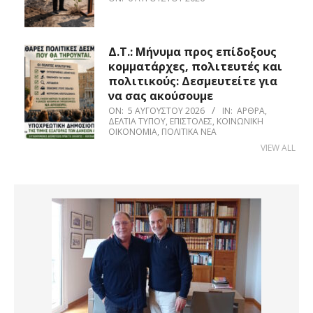
Δ.Τ.: Μήνυμα προς επίδοξους
κομματάρχες, πολιτευτές και
πολιτικούς: Δεσμευτείτε για
να σας ακούσουμε
ON:
5 ΑΥΓΟΎΣΤΟΥ 2026
IN:
ΆΡΘΡΑ
,
ΔΕΛΤΊΑ ΤΎΠΟΥ
,
ΕΠΙΣΤΟΛΈΣ
,
ΚΟΙΝΩΝΙΚΉ
ΟΙΚΟΝΟΜΊΑ
,
ΠΟΛΙΤΙΚΆ ΝΈΑ
VIEW ALL