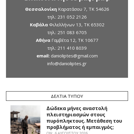
Θεσσαλονίκη
Καρατάσου 7, TK 54626
τηλ.:
231 052 2126
Καβάλα
Φιλελλήνων 13, ΤΚ 65302
τηλ.:
251 083 6705
Αθήνα
Γαμβέτα 12, ΤΚ 10677
τηλ.:
211 410 8039
email:
danioliptes@gmail.com
info@danioliptes.gr
ΔΕΛΤΊΑ ΤΎΠΟΥ
Δώδεκα μήνες αναστολή
πλειστηριασμών στους
πυρόπληκτους. Μετάθεση του
προβλήματος ή εμπαιγμός;
ON:
6 ΑΥΓΟΎΣΤΟΥ 2026