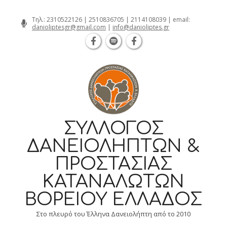
Θεσσαλονίκη Καρατάσου 7, TK 54626
Skip
Τηλ.:
2310522126
|
2510836705
|
2114108039
| email:
danioliptesgr@gmail.com
|
info@danioliptes.gr
to
content
ΣΎΛΛΟΓΟΣ
ΔΑΝΕΙΟΛΗΠΤΏΝ &
ΠΡΟΣΤΑΣΊΑΣ
ΚΑΤΑΝΑΛΩΤΏΝ
ΒΟΡΕΊΟΥ ΕΛΛΆΔΟΣ
Στο πλευρό του Έλληνα Δανειολήπτη από το 2010