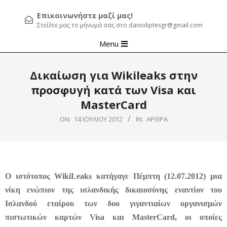
Επικοινωνήστε μαζί μας!
Στείλτε μας το μήνυμά σας στο danioliptesgr@gmail.com
Primary
Menu
Navigation
Menu
Δικαίωση για Wikileaks στην
προσφυγή κατά των Visa και
MasterCard
ON:
14 ΙΟΥΛΊΟΥ 2012
IN:
ΆΡΘΡΑ
Ο ιστότοπος WikiLeaks κατήγαγε Πέμπτη (12.07.2012) μια
νίκη ενώπιον της ισλανδικής δικαιοσύνης εναντίον του
Ισλανδού εταίρου των δυο γιγαντιαίων οργανισμών
πιστωτικών καρτών Visa και MasterCard, οι οποίες