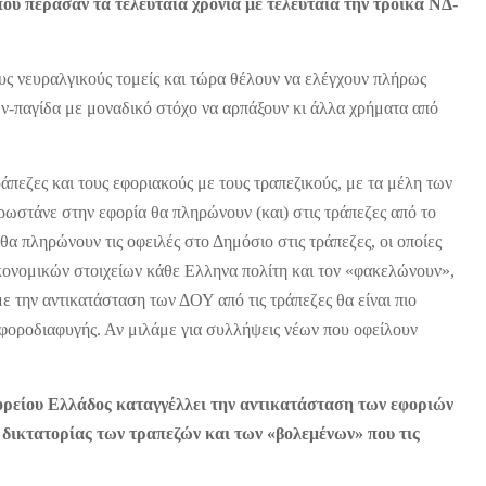
που πέρασαν τα τελευταία χρόνια με τελευταία την τρόικα ΝΔ-
υς νευραλγικούς τομείς και τώρα θέλουν να ελέγχουν πλήρως
ν-παγίδα με μοναδικό στόχο να αρπάξουν κι άλλα χρήματα από
πεζες και τους εφοριακούς με τους τραπεζικούς, με τα μέλη των
ωστάνε στην εφορία θα πληρώνουν (και) στις τράπεζες από το
 θα πληρώνουν τις οφειλές στο Δημόσιο στις τράπεζες, οι οποίες
κονομικών στοιχείων κάθε Ελληνα πολίτη και τον «φακελώνουν»,
ε την αντικατάσταση των ΔΟΥ από τις τράπεζες θα είναι πιο
φοροδιαφυγής. Αν μιλάμε για συλλήψεις νέων που οφείλουν
είου Ελλάδος καταγγέλλει την αντικατάσταση των εφοριών
 δικτατορίας των τραπεζών και των «βολεμένων» που τις