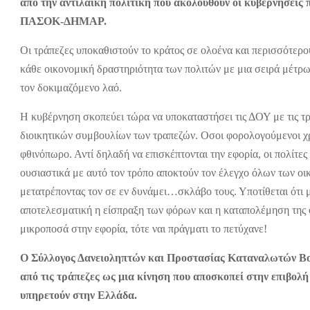
από την αντιλαϊκή πολιτική που ακολουθούν οι κυβερνήσεις 
ΠΑΣΟΚ-ΔΗΜΑΡ.
Οι τράπεζες υποκαθιστούν το κράτος σε ολοένα και περισσότερο
κάθε οικονομική δραστηριότητα των πολιτών με μια σειρά μέτρω
τον δοκιμαζόμενο λαό.
Η κυβέρνηση σκοπεύει τώρα να υποκαταστήσει τις ΔΟΥ με τις τρά
διοικητικών συμβουλίων των τραπεζών. Οσοι φορολογούμενοι χρ
φθινόπωρο. Αντί δηλαδή να επισκέπτονται την εφορία, οι πολίτες
ουσιαστικά με αυτό τον τρόπο αποκτούν τον έλεγχο όλων των οι
μετατρέποντας τον σε εν δυνάμει…σκλάβο τους. Υποτίθεται ότι μ
αποτελεσματική η είσπραξη των φόρων και η καταπολέμηση της 
μικροποσά στην εφορία, τότε ναι πράγματι το πετύχανε!
Ο Σύλλογος Δανειοληπτών και Προστασίας Καταναλωτών Βορ
από τις τράπεζες ως μια κίνηση που αποσκοπεί στην επιβολή
υπηρετούν στην Ελλάδα.