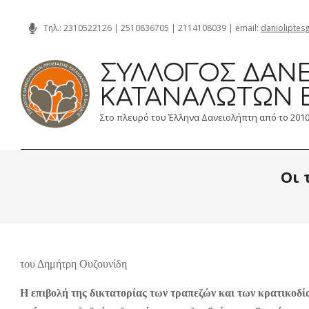
Skip
Τηλ.:
2310522126
|
2510836705
|
2114108039
| email:
danioliptes
to
content
ΣΎΛΛΟΓΟΣ ΔΑΝΕ
ΚΑΤΑΝΑΛΩΤΏΝ 
Στο πλευρό του Έλληνα Δανειολήπτη από το 201
Οι 
του Δημήτρη Ουζουνίδη
Η επιβολή της δικτατορίας των τραπεζών και των κρατικοδί