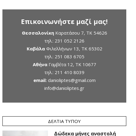
Επικοινωνήστε μαζί μας!
Θεσσαλονίκη
Καρατάσου 7, TK 54626
τηλ.:
231 052 2126
Καβάλα
Φιλελλήνων 13, ΤΚ 65302
τηλ.:
251 083 6705
Αθήνα
Γαμβέτα 12, ΤΚ 10677
τηλ.:
211 410 8039
email:
danioliptes@gmail.com
info@danioliptes.gr
ΔΕΛΤΊΑ ΤΎΠΟΥ
Δώδεκα μήνες αναστολή