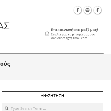
Θεσσαλονίκη Καρατάσου 7, TK 54626 τηλ.: 231 05
ΑΣ
Επικοινωνήστε μαζί μας!
Στείλτε μας το μήνυμά σας στο
danioliptesgr@gmail.com
Prim
κούς
Navi
Men
ΑΝΑΖΉΤΗΣΗ
Search