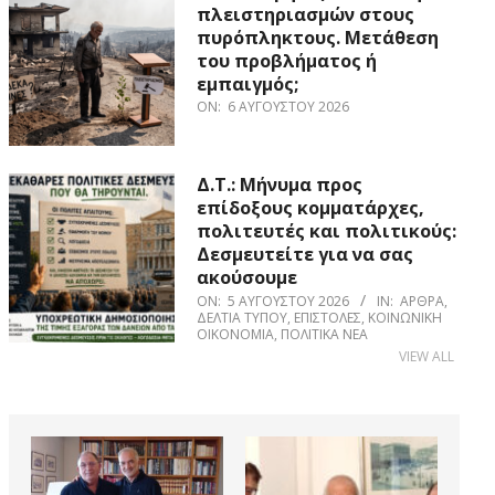
πλειστηριασμών στους
πυρόπληκτους. Μετάθεση
του προβλήματος ή
εμπαιγμός;
ON:
6 ΑΥΓΟΎΣΤΟΥ 2026
Δ.Τ.: Μήνυμα προς
επίδοξους κομματάρχες,
πολιτευτές και πολιτικούς:
Δεσμευτείτε για να σας
ακούσουμε
ON:
5 ΑΥΓΟΎΣΤΟΥ 2026
IN:
ΆΡΘΡΑ
,
ΔΕΛΤΊΑ ΤΎΠΟΥ
,
ΕΠΙΣΤΟΛΈΣ
,
ΚΟΙΝΩΝΙΚΉ
ΟΙΚΟΝΟΜΊΑ
,
ΠΟΛΙΤΙΚΆ ΝΈΑ
VIEW ALL