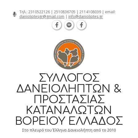
Θεσσαλονίκη Καρατάσου 7, TK 54626 τ
Skip
Τηλ.:
2310522126
|
2510836705
|
2114108039
| email:
danioliptesgr@gmail.com
|
info@danioliptes.gr
to
content
ΣΎΛΛΟΓΟΣ
ΔΑΝΕΙΟΛΗΠΤΏΝ &
ΠΡΟΣΤΑΣΊΑΣ
ΚΑΤΑΝΑΛΩΤΏΝ
ΒΟΡΕΊΟΥ ΕΛΛΆΔΟΣ
Στο πλευρό του Έλληνα Δανειολήπτη από το 2010