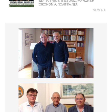
ΔΕΛΤΊΑ ΤΎΠΟΥ
,
ΕΠΙΣΤΟΛΈΣ
,
ΚΟΙΝΩΝΙΚΉ
ΟΙΚΟΝΟΜΊΑ
,
ΠΟΛΙΤΙΚΆ ΝΈΑ
VIEW ALL