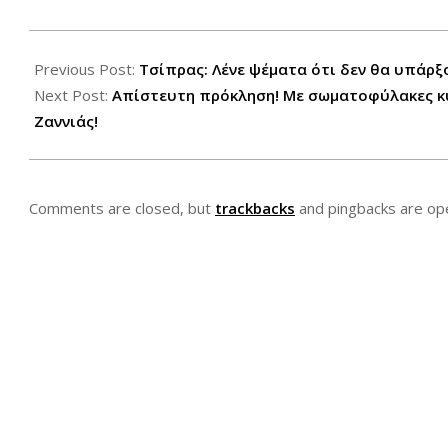
2012-
07-
Previous Post:
Τσίπρας: Λένε ψέματα ότι δεν θα υπάρξ
18
Next Post:
Απίστευτη πρόκληση! Με σωματοφύλακες κυ
Ζαννιάς!
Comments are closed, but
trackbacks
and pingbacks are op