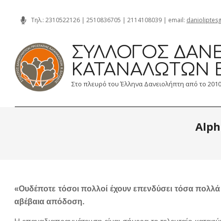
Skip
Τηλ.:
2310522126
|
2510836705
|
2114108039
| email:
danioliptes
to
content
ΣΎΛΛΟΓΟΣ ΔΑΝΕ
ΚΑΤΑΝΑΛΩΤΏΝ 
Στο πλευρό του Έλληνα Δανειολήπτη από το 201
Alph
«Ουδέποτε τόσοι πολλοί έχουν επενδύσει τόσα πολλά 
αβέβαια απόδοση.