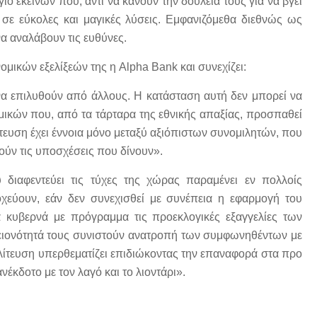
ο εκείνων που, αντί να κάνουν την δουλειά τους για να βγει
σε εύκολες και μαγικές λύσεις. Εμφανιζόμεθα διεθνώς ως
α αναλάβουν τις ευθύνες.
ομικών εξελίξεών της η Alpha Bank και συνεχίζει:
να επιλυθούν από άλλους. Η κατάσταση αυτή δεν μπορεί να
ομικών που, από τα τάρταρα της εθνικής απαξίας, προσπαθεί
ευση έχει έννοια μόνο μεταξύ αξιόπιστων συνομιλητών, που
ούν τις υποσχέσεις που δίνουν».
 διαφεντεύει τις τύχες της χώρας παραμένει εν πολλοίς
χεύουν, εάν δεν συνεχισθεί με συνέπεια η εφαρμογή του
κυβερνά με πρόγραμμα τις προεκλογικές εξαγγελίες των
ειονότητά τους συνιστούν ανατροπή των συμφωνηθέντων με
ολίτευση υπερθεματίζει επιδιώκοντας την επαναφορά στα προ
έκδοτο με τον λαγό και το λιοντάρι».