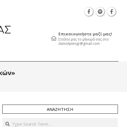
Θεσσαλονίκη Καρατάσου 7, TK 54626 τηλ.: 231 05
ΑΣ
Επικοινωνήστε μαζί μας!
Στείλτε μας το μήνυμά σας στο
danioliptesgr@gmail.com
Prim
ικών»
Navi
Men
ΑΝΑΖΉΤΗΣΗ
Search