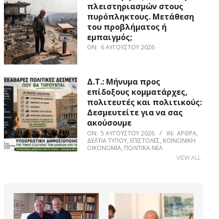
πλειστηριασμών στους
πυρόπληκτους. Μετάθεση
του προβλήματος ή
εμπαιγμός;
ON:
6 ΑΥΓΟΎΣΤΟΥ 2026
Δ.Τ.: Μήνυμα προς
επίδοξους κομματάρχες,
πολιτευτές και πολιτικούς:
Δεσμευτείτε για να σας
ακούσουμε
ON:
5 ΑΥΓΟΎΣΤΟΥ 2026
IN:
ΆΡΘΡΑ
,
ΔΕΛΤΊΑ ΤΎΠΟΥ
,
ΕΠΙΣΤΟΛΈΣ
,
ΚΟΙΝΩΝΙΚΉ
ΟΙΚΟΝΟΜΊΑ
,
ΠΟΛΙΤΙΚΆ ΝΈΑ
VIEW ALL