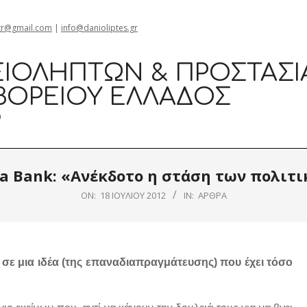
gr@gmail.com
|
info@danioliptes.gr
ΙΟΛΗΠΤΏΝ & ΠΡΟΣΤΑΣΊ
ΒΟΡΕΊΟΥ ΕΛΛΆΔΟΣ
0
a Bank: «Ανέκδοτο η στάση των πολιτ
ON:
18 ΙΟΥΛΊΟΥ 2012
IN:
ΆΡΘΡΑ
σε μια ιδέα (της επαναδιαπραγμάτευσης) που έχει τόσο