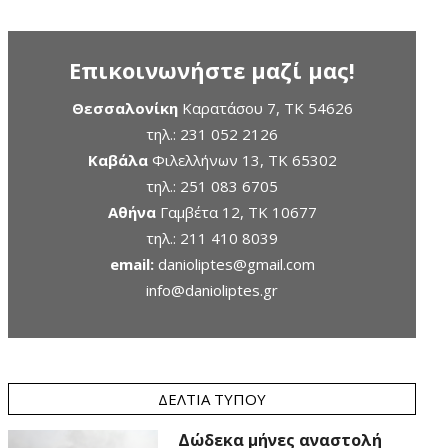
Επικοινωνήστε μαζί μας!
Θεσσαλονίκη
Καρατάσου 7, TK 54626
τηλ.:
231 052 2126
Καβάλα
Φιλελλήνων 13, ΤΚ 65302
τηλ.:
251 083 6705
Αθήνα
Γαμβέτα 12, ΤΚ 10677
τηλ.:
211 410 8039
email:
danioliptes@gmail.com
info@danioliptes.gr
ΔΕΛΤΊΑ ΤΎΠΟΥ
Δώδεκα μήνες αναστολή