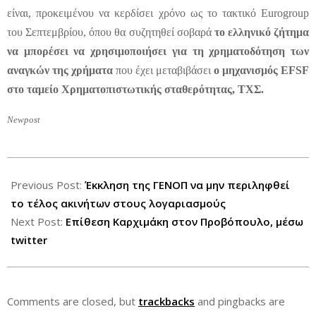
είναι, προκειμένου να κερδίσει χρόνο ως το τακτικό Eurogroup
του Σεπτεμβρίου, όπου θα συζητηθεί σοβαρά
το ελληνικό ζήτημα
να μπορέσει να χρησιμοποιήσει για τη χρηματοδότηση των
αναγκών της χρήματα
που έχει μεταβιβάσει
ο μηχανισμός EFSF
στο ταμείο Χρηματοπιστωτικής σταθερότητας, ΤΧΣ.
Newpost
2012-
07-
Previous Post:
Έκκληση της ΓΕΝΟΠ να μην περιληφθεί
18
το τέλος ακινήτων στους λογαριασμούς
Next Post:
Επίθεση Καρχιμάκη στον Προβόπουλο, μέσω
twitter
Comments are closed, but
trackbacks
and pingbacks are