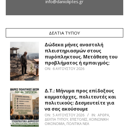
info@danioliptes.gr
ΔΕΛΤΊΑ ΤΎΠΟΥ
Δώδεκα μήνες αναστολή
πλειστηριασμών στους
πυρόπληκτους. Μετάθεση του
προβλήματος ή εμπαιγμός;
ON:
6 ΑΥΓΟΎΣΤΟΥ 2026
Δ.Τ.: Μήνυμα προς επίδοξους
κομματάρχες, πολιτευτές και
πολιτικούς: Δεσμευτείτε για
να σας ακούσουμε
ON:
5 ΑΥΓΟΎΣΤΟΥ 2026
IN:
ΆΡΘΡΑ
,
ΔΕΛΤΊΑ ΤΎΠΟΥ
,
ΕΠΙΣΤΟΛΈΣ
,
ΚΟΙΝΩΝΙΚΉ
ΟΙΚΟΝΟΜΊΑ
,
ΠΟΛΙΤΙΚΆ ΝΈΑ