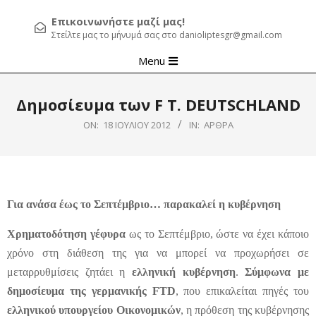
Επικοινωνήστε μαζί μας!
Στείλτε μας το μήνυμά σας στο danioliptesgr@gmail.com
Primary
Menu
Navigation
Menu
Δημοσίευμα των F T. DEUTSCHLAND
ON:
18 ΙΟΥΛΊΟΥ 2012
IN:
ΆΡΘΡΑ
Για ανάσα έως το Σεπτέμβριο… παρακαλεί η κυβέρνηση
Χρηματοδότηση γέφυρα
ως το Σεπτέμβριο, ώστε να έχει κάποιο
χρόνο στη διάθεση της για να μπορεί να προχωρήσει σε
μεταρρυθμίσεις ζητάει η
ελληνική κυβέρνηση
.
Σύμφωνα με
δημοσίευμα της γερμανικής FTD
, που επικαλείται πηγές του
ελληνικού υπουργείου Οικονομικών
, η πρόθεση της κυβέρνησης