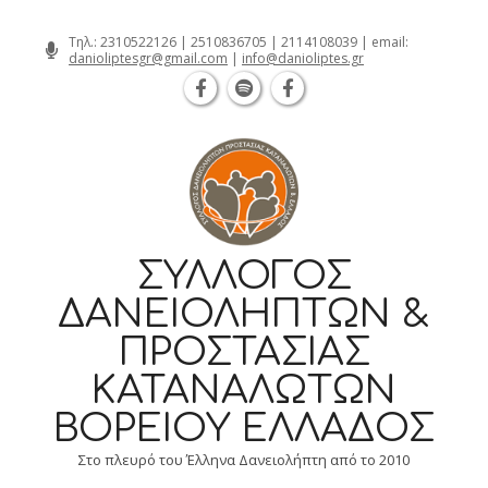
Θεσσαλονίκη Καρατάσου 7, TK 54626
Skip
Τηλ.:
2310522126
|
2510836705
|
2114108039
| email:
danioliptesgr@gmail.com
|
info@danioliptes.gr
to
content
ΣΎΛΛΟΓΟΣ
ΔΑΝΕΙΟΛΗΠΤΏΝ &
ΠΡΟΣΤΑΣΊΑΣ
ΚΑΤΑΝΑΛΩΤΏΝ
ΒΟΡΕΊΟΥ ΕΛΛΆΔΟΣ
Στο πλευρό του Έλληνα Δανειολήπτη από το 2010