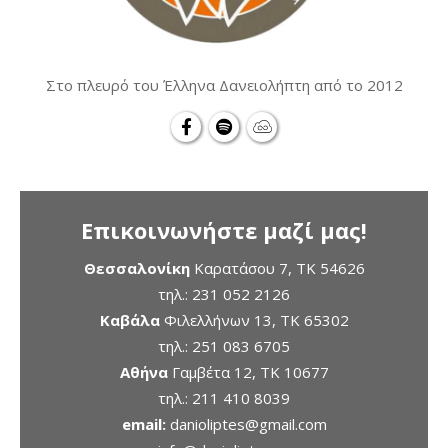
Στο πλευρό του Έλληνα Δανειολήπτη από το 2012
Επικοινωνήστε μαζί μας!
Θεσσαλονίκη
Καρατάσου 7, TK 54626
τηλ.:
231 052 2126
Καβάλα
Φιλελλήνων 13, ΤΚ 65302
τηλ.:
251 083 6705
Αθήνα
Γαμβέτα 12, ΤΚ 10677
τηλ.:
211 410 8039
email:
danioliptes@gmail.com