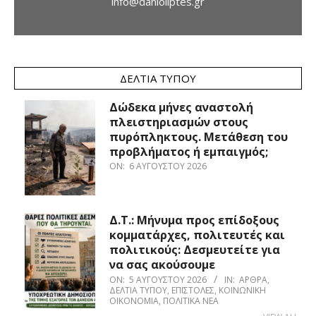
info@danioliptes.gr
ΔΕΛΤΊΑ ΤΎΠΟΥ
Δώδεκα μήνες αναστολή
πλειστηριασμών στους
πυρόπληκτους. Μετάθεση του
προβλήματος ή εμπαιγμός;
ON:
6 ΑΥΓΟΎΣΤΟΥ 2026
Δ.Τ.: Μήνυμα προς επίδοξους
κομματάρχες, πολιτευτές και
πολιτικούς: Δεσμευτείτε για
να σας ακούσουμε
ON:
5 ΑΥΓΟΎΣΤΟΥ 2026
IN:
ΆΡΘΡΑ
,
ΔΕΛΤΊΑ ΤΎΠΟΥ
,
ΕΠΙΣΤΟΛΈΣ
,
ΚΟΙΝΩΝΙΚΉ
ΟΙΚΟΝΟΜΊΑ
,
ΠΟΛΙΤΙΚΆ ΝΈΑ