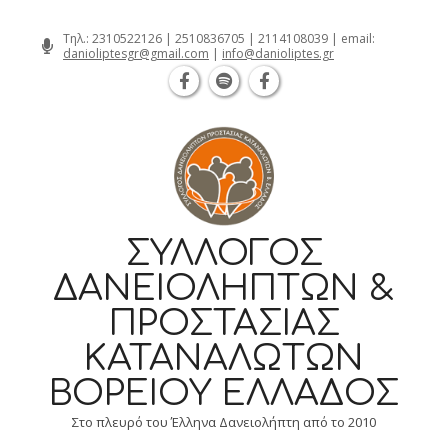
Θεσσαλονίκη Καρατάσου 7, TK 54626 
Skip
Τηλ.:
2310522126
|
2510836705
|
2114108039
| email:
danioliptesgr@gmail.com
|
info@danioliptes.gr
to
content
ΣΎΛΛΟΓΟΣ
ΔΑΝΕΙΟΛΗΠΤΏΝ &
ΠΡΟΣΤΑΣΊΑΣ
ΚΑΤΑΝΑΛΩΤΏΝ
ΒΟΡΕΊΟΥ ΕΛΛΆΔΟΣ
Στο πλευρό του Έλληνα Δανειολήπτη από το 2010