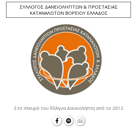
ΣΎΛΛΟΓΟΣ ΔΑΝΕΙΟΛΗΠΤΏΝ & ΠΡΟΣΤΑΣΊΑΣ
ΚΑΤΑΝΑΛΩΤΏΝ ΒΟΡΕΊΟΥ ΕΛΛΆΔΟΣ
Στο πλευρό του Έλληνα Δανειολήπτη από το 2012