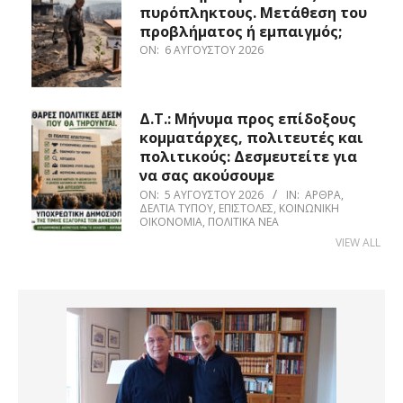
πυρόπληκτους. Μετάθεση του
προβλήματος ή εμπαιγμός;
ON:
6 ΑΥΓΟΎΣΤΟΥ 2026
Δ.Τ.: Μήνυμα προς επίδοξους
κομματάρχες, πολιτευτές και
πολιτικούς: Δεσμευτείτε για
να σας ακούσουμε
ON:
5 ΑΥΓΟΎΣΤΟΥ 2026
IN:
ΆΡΘΡΑ
,
ΔΕΛΤΊΑ ΤΎΠΟΥ
,
ΕΠΙΣΤΟΛΈΣ
,
ΚΟΙΝΩΝΙΚΉ
ΟΙΚΟΝΟΜΊΑ
,
ΠΟΛΙΤΙΚΆ ΝΈΑ
VIEW ALL