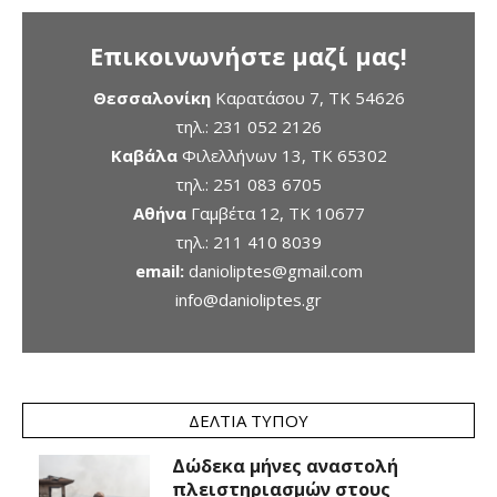
Επικοινωνήστε μαζί μας!
Θεσσαλονίκη
Καρατάσου 7, TK 54626
τηλ.:
231 052 2126
Καβάλα
Φιλελλήνων 13, ΤΚ 65302
τηλ.:
251 083 6705
Αθήνα
Γαμβέτα 12, ΤΚ 10677
τηλ.:
211 410 8039
email:
danioliptes@gmail.com
info@danioliptes.gr
ΔΕΛΤΊΑ ΤΎΠΟΥ
Δώδεκα μήνες αναστολή
πλειστηριασμών στους