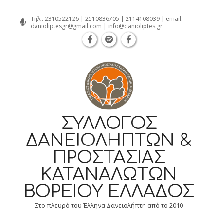
Θεσσαλονίκη Καρατάσου 7, TK 54626 
Skip
Τηλ.:
2310522126
|
2510836705
|
2114108039
| email:
danioliptesgr@gmail.com
|
info@danioliptes.gr
to
content
ΣΎΛΛΟΓΟΣ
ΔΑΝΕΙΟΛΗΠΤΏΝ &
ΠΡΟΣΤΑΣΊΑΣ
ΚΑΤΑΝΑΛΩΤΏΝ
ΒΟΡΕΊΟΥ ΕΛΛΆΔΟΣ
Στο πλευρό του Έλληνα Δανειολήπτη από το 2010