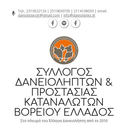
Θεσσαλονίκη Καρατάσου 7, TK 54626 
Skip
Τηλ.:
2310522126
|
2510836705
|
2114108039
| email:
danioliptesgr@gmail.com
|
info@danioliptes.gr
to
content
ΣΎΛΛΟΓΟΣ
ΔΑΝΕΙΟΛΗΠΤΏΝ &
ΠΡΟΣΤΑΣΊΑΣ
ΚΑΤΑΝΑΛΩΤΏΝ
ΒΟΡΕΊΟΥ ΕΛΛΆΔΟΣ
Στο πλευρό του Έλληνα Δανειολήπτη από το 2010