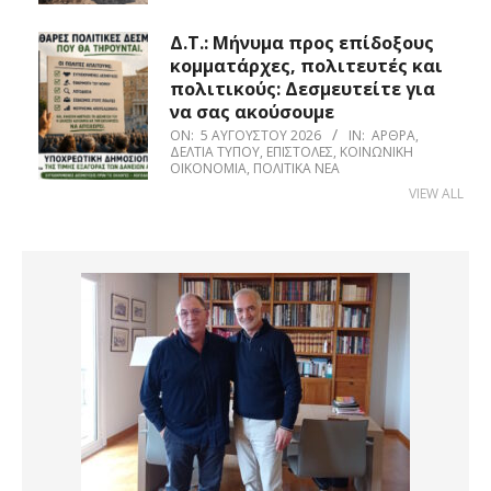
Δ.Τ.: Μήνυμα προς επίδοξους
κομματάρχες, πολιτευτές και
πολιτικούς: Δεσμευτείτε για
να σας ακούσουμε
ON:
5 ΑΥΓΟΎΣΤΟΥ 2026
IN:
ΆΡΘΡΑ
,
ΔΕΛΤΊΑ ΤΎΠΟΥ
,
ΕΠΙΣΤΟΛΈΣ
,
ΚΟΙΝΩΝΙΚΉ
ΟΙΚΟΝΟΜΊΑ
,
ΠΟΛΙΤΙΚΆ ΝΈΑ
VIEW ALL