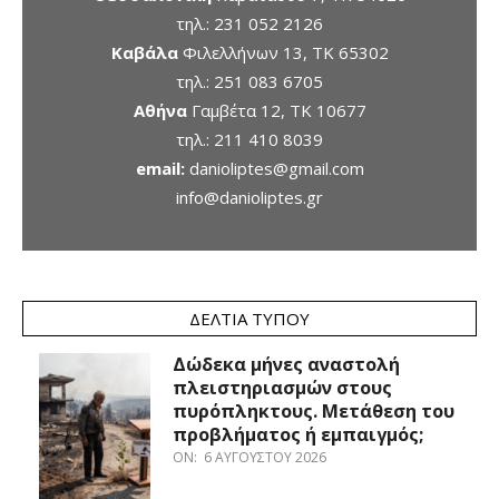
τηλ.:
231 052 2126
Καβάλα
Φιλελλήνων 13, ΤΚ 65302
τηλ.:
251 083 6705
Αθήνα
Γαμβέτα 12, ΤΚ 10677
τηλ.:
211 410 8039
email:
danioliptes@gmail.com
info@danioliptes.gr
ΔΕΛΤΊΑ ΤΎΠΟΥ
Δώδεκα μήνες αναστολή
πλειστηριασμών στους
πυρόπληκτους. Μετάθεση του
προβλήματος ή εμπαιγμός;
ON:
6 ΑΥΓΟΎΣΤΟΥ 2026