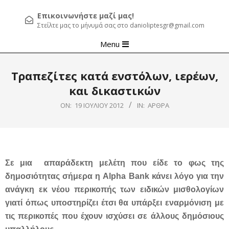
Επικοινωνήστε μαζί μας!
Στείλτε μας το μήνυμά σας στο danioliptesgr@gmail.com
Primary
Menu
Navigation
Menu
Τραπεζίτες κατά ενστόλων, ιερέων,
και δικαστικών
ON:
19 ΙΟΥΛΊΟΥ 2012
IN:
ΆΡΘΡΑ
Σε μια απαράδεκτη μελέτη που είδε το φως της
δημοσιότητας σήμερα η Alpha Bank κάνει λόγο για την
ανάγκη εκ νέου περικοπής των ειδικών μισθολογίων
γιατί όπως υποστηρίζει έτσι θα υπάρξει εναρμόνιση με
τις περικοπές που έχουν ισχύσει σε άλλους δημόσιους