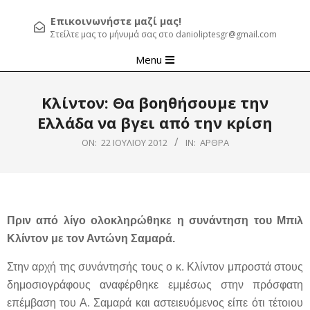
Επικοινωνήστε μαζί μας!
Στείλτε μας το μήνυμά σας στο danioliptesgr@gmail.com
Primary
Menu
Navigation
Menu
Κλίντον: Θα βοηθήσουμε την
Ελλάδα να βγει από την κρίση
ON:
22 ΙΟΥΛΊΟΥ 2012
IN:
ΆΡΘΡΑ
Πριν από λίγο ολοκληρώθηκε η συνάντηση του Μπιλ
Κλίντον με τον Αντώνη Σαμαρά.
Στην αρχή της συνάντησής τους ο κ. Κλίντον μπροστά στους
δημοσιογράφους αναφέρθηκε εμμέσως στην πρόσφατη
επέμβαση του Α. Σαμαρά και αστειευόμενος είπε ότι τέτοιου