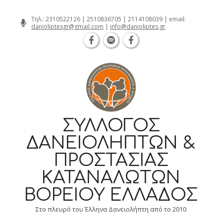
Θεσσαλονίκη Καρατάσου 7, TK 54626 
Skip
Τηλ.:
2310522126
|
2510836705
|
2114108039
| email:
danioliptesgr@gmail.com
|
info@danioliptes.gr
to
content
ΣΎΛΛΟΓΟΣ
ΔΑΝΕΙΟΛΗΠΤΏΝ &
ΠΡΟΣΤΑΣΊΑΣ
ΚΑΤΑΝΑΛΩΤΏΝ
ΒΟΡΕΊΟΥ ΕΛΛΆΔΟΣ
Στο πλευρό του Έλληνα Δανειολήπτη από το 2010