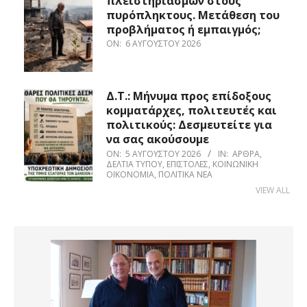
πλειστηριασμών στους
πυρόπληκτους. Μετάθεση του
προβλήματος ή εμπαιγμός;
ON:
6 ΑΥΓΟΎΣΤΟΥ 2026
Δ.Τ.: Μήνυμα προς επίδοξους
κομματάρχες, πολιτευτές και
πολιτικούς: Δεσμευτείτε για
να σας ακούσουμε
ON:
5 ΑΥΓΟΎΣΤΟΥ 2026
IN:
ΆΡΘΡΑ
,
ΔΕΛΤΊΑ ΤΎΠΟΥ
,
ΕΠΙΣΤΟΛΈΣ
,
ΚΟΙΝΩΝΙΚΉ
ΟΙΚΟΝΟΜΊΑ
,
ΠΟΛΙΤΙΚΆ ΝΈΑ
VIEW ALL