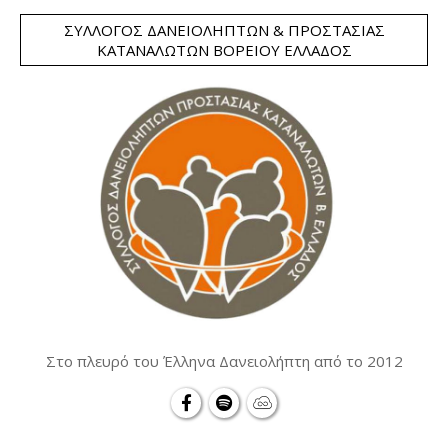
ΣΎΛΛΟΓΟΣ ΔΑΝΕΙΟΛΗΠΤΏΝ & ΠΡΟΣΤΑΣΊΑΣ
ΚΑΤΑΝΑΛΩΤΏΝ ΒΟΡΕΊΟΥ ΕΛΛΆΔΟΣ
Στο πλευρό του Έλληνα Δανειολήπτη από το 2012