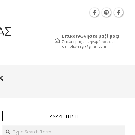
Θεσσαλονίκη Καρατάσου 7, TK 54626 τηλ.: 231 05
ΑΣ
Επικοινωνήστε μαζί μας!
Στείλτε μας το μήνυμά σας στο
danioliptesgr@gmail.com
Prim
ς
Navi
Men
ΑΝΑΖΉΤΗΣΗ
Search