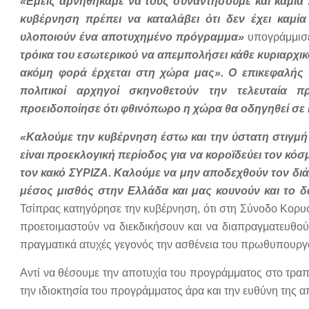
«Εμείς αρνηθήκαμε να τους συναντήσουμε και καμιά π
κυβέρνηση πρέπει να καταλάβει ότι δεν έχει καμία
υλοποιούν ένα αποτυχημένο πρόγραμμα»
υπογράμμισε
τρόικα του εσωτερικού να απεμπολήσει κάθε κυριαρχικ
ακόμη φορά έρχεται στη χώρα μας». Ο επικεφαλής τ
πολιτικοί αρχηγοί σκηνοθετούν την τελευταία 
προειδοποίησε ότι φθινόπωρο η χώρα θα οδηγηθεί σε 
«Καλούμε την κυβέρνηση έστω και την ύστατη στιγμή ν
είναι προεκλογική περίοδος για να κοροϊδεύει τον κό
τον κακό ΣΥΡΙΖΑ. Καλούμε να μην αποδεχθούν τον διάλ
μέσος μισθός στην Ελλάδα και μας κουνούν και το 
Τσίπρας κατηγόρησε την κυβέρνηση, ότι στη Σύνοδο Κορυφή
προετοιμαστούν να διεκδικήσουν και να διαπραγματευθο
πραγματικά ατυχές γεγονός την ασθένεια του πρωθυπουργο
Αντί να θέσουμε την αποτυχία του προγράμματος στο τρα
την ιδιοκτησία του προγράμματος άρα και την ευθύνη της α