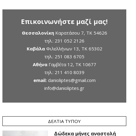
Επικοινωνήστε μαζί μας!
Θεσσαλονίκη
Καρατάσου 7, TK 54626
τηλ.:
231 052 2126
Καβάλα
Φιλελλήνων 13, ΤΚ 65302
τηλ.:
251 083 6705
Αθήνα
Γαμβέτα 12, ΤΚ 10677
τηλ.:
211 410 8039
email:
danioliptes@gmail.com
info@danioliptes.gr
ΔΕΛΤΊΑ ΤΎΠΟΥ
Δώδεκα μήνες αναστολή