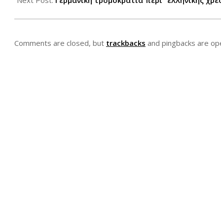
23
Next Post:
Γερμανική τρομοκρατία περί “ελληνικής χρε
Comments are closed, but
trackbacks
and pingbacks are op