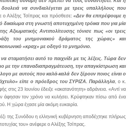
ολιτική δύναμη δεν πρέπει να τους συναντήσει. Και η
 δουλειά να συνδιαλέγεται με τρεις υπαλλήλους που
 ο Αλέξης Τσίπρας και πρόσθεσε:
«Δεν θα επιτρέψουμε η
ό δικαίωμα στη γνωστή αποτυχημένη τρόικα που για μία
ης Αξιωματικής Αντιπολίτευσης τόνισε πως «οι τρεις
πράξη του μνημονιακού δράματος της χώρας» και
κοινωνικό «κραχ» με οδηγό το μνημόνιο.
α σταματήσει αυτό το παιχνίδι με τις λέξεις. Τώρα δεν
σμο με την επαναδιαπραγμάτευση, την απαγκίστρωση και
ογο με αυτούς που καλά-καλά δεν ξέρουν ποιος είναι ο
δάχτυλο» είπε ο πρόεδρος του ΣΥΡΙΖΑ. Παράλληλα
, ο κ.
ς στις 23 Ιουνίου έδειξε «ακατανότητη» αδράνεια. «Αντί να
ύν άφησαν τον χρόνο να κυλήσει. Κρύφτηκαν πίσω από ένα
ύ. Η χώρα έχασε μία ακόμη ευκαιρία.
πέζι της Συνόδου η ελληνική κυβέρνηση αποδέχτηκε πλήρως
ποτυχίας του» ανέφερε ο Αλέξης Τσίπρας.