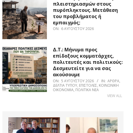
πλειστηριασμών στους
πυρόπληκτους. Μετάθεση
του προβλήματος ή
εμπαιγμός;
ON:
6 ΑΥΓΟΎΣΤΟΥ 2026
Δ.Τ.: Μήνυμα προς
επίδοξους κομματάρχες,
πολιτευτές και πολιτικούς:
Δεσμευτείτε για να σας
ακούσουμε
ON:
5 ΑΥΓΟΎΣΤΟΥ 2026
IN:
ΆΡΘΡΑ
,
ΔΕΛΤΊΑ ΤΎΠΟΥ
,
ΕΠΙΣΤΟΛΈΣ
,
ΚΟΙΝΩΝΙΚΉ
ΟΙΚΟΝΟΜΊΑ
,
ΠΟΛΙΤΙΚΆ ΝΈΑ
VIEW ALL