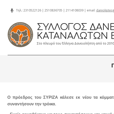
Skip
Τηλ.:
2310522126
|
2510836705
|
2114108039
| email:
danioliptes
to
content
ΣΎΛΛΟΓΟΣ ΔΑΝΕ
ΚΑΤΑΝΑΛΩΤΏΝ 
Στο πλευρό του Έλληνα Δανειολήπτη από το 201
Ο πρόεδρος του ΣΥΡΙΖΑ κάλεσε εκ νέου τα κόμματ
συναντήσουν την τρόικα.