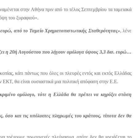
ναμένεται στην Αθήνα πριν από το τέλος Σεπτεμβρίου τα ταμειακά
όψη του ξυραφιού».
σ. ευρώ, από το Ταμείο Χρηματοπιστωτικής Σταθερότητας»
, λένε
ζει η 20ή Αυγούστου που λήγουν ομόλογα ύψους 3,3 δισ. ευρώ…
πίας, κάτι πάντως που όλες οι πλευρές εντός και εκτός Ελλάδας
ΕΚΤ, θα είναι ουσιαστικά μια πολιτική απόφαση στην Ε.Ε.
κεκριμένο ομόλογο, τότε η Ελλάδα θα πρέπει να κηρύξει στάση
ς, όσο και τις υπόλοιπες πληρωμές του κράτους, τίποτα δεν θα
 να τρέχουμε πρωτογενές πλεόνασμα, οπότε δεν θα χρειάζεται το