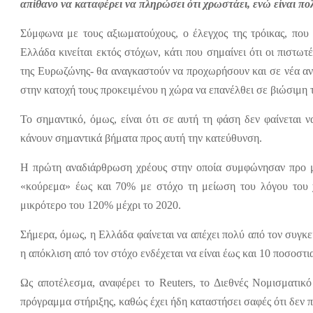
απίθανο να καταφέρει να πληρώσει ότι χρωστάει, ενώ είναι πο
Σύμφωνα με τους αξιωματούχους, ο έλεγχος της τρόικας, που 
Ελλάδα κινείται εκτός στόχων, κάτι που σημαίνει ότι οι πιστω
της Ευρωζώνης- θα αναγκαστούν να προχωρήσουν και σε νέα αν
στην κατοχή τους προκειμένου η χώρα να επανέλθει σε βιώσιμη τ
Το σημαντικό, όμως, είναι ότι σε αυτή τη φάση δεν φαίνετα
κάνουν σημαντικά βήματα προς αυτή την κατεύθυνση.
Η πρώτη αναδιάρθρωση χρέους στην οποία συμφώνησαν προ μ
«κούρεμα» έως και 70% με στόχο τη μείωση του λόγου το
μικρότερο του 120% μέχρι το 2020.
Σήμερα, όμως, η Ελλάδα φαίνεται να απέχει πολύ από τον συγκε
η απόκλιση από τον στόχο ενδέχεται να είναι έως και 10 ποσοστια
Ως αποτέλεσμα, αναφέρει το
Reuters
, το Διεθνές Νομισματικ
πρόγραμμα στήριξης, καθώς έχει ήδη καταστήσει σαφές ότι δεν π