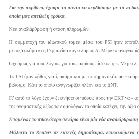
Για την ακρίβεια, έχουμε τα πάντα να κερδίσουμε με το να δ
οποία μας απειλεί η τρόικα.
Νέα αναδιάρθρωση ή στάση πληρωμών;
Η συμμετοχή του ιδιωτικού τομέα μέσω του
PSI
ήταν αποτέλε
μεταξύ ακόμα κι η Γερμανίδα καγκελάριος Α. Μέρκελ αναγνωρίζε
Όχι όμως για τους λόγους για τους οποίους πίστευε η κ. Μέρκελ
Το
PSI
ήταν λάθος γιατί, ακόμα και με το σημαντικότερο «κούρε
βιώσιμο. Κάτι το οποίο αναγνωρίζει πλέον και το ΔΝΤ.
Γι’ αυτό το λόγο έχουν ξεκινήσει οι πιέσεις προς την ΕΚΤ να «κ
της ονομαστικής αξίας των ομολόγων τα οποία κατέχει, την αξία 
Επομένως το πιθανότερο σενάριο είναι μία νέα αναδιάρθρωση 
Μάλιστα το
Reuters
σε εκτενές δημοσίευμα, επικαλούμενο 