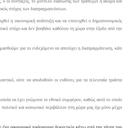
, ο oι συντάξεις, το μοντέλο διάσωσης των τραπεζών ή ακόμα και
ασικός στόχος των διαπραγματεύσεων.
ριχθεί η οικονομική ανάπτυξη και να επιτευχθεί ο δημοσιονομικός
τικό στόχο και δεν βοηθάνε καθόλου τη χώρα στην έξοδο από την
ιμασθούμε για το ενδεχόμενο να αποτύχει η διαπραγμάτευση, κάτι
αντικό, ούτε να αποδοθούν οι ευθύνες για τα τελευταία τριάντα
η οποία να έχει γνώμονα το εθνικό συμφέρον, καθώς αυτό το οποίο
 πολιτικό και κοινωνικό περιβάλλον στη χώρα μας όχι μόνο μέχρι
ε ένα οικονομικό πρόγραμμα δεκαετιών κάτω από την πίεση του