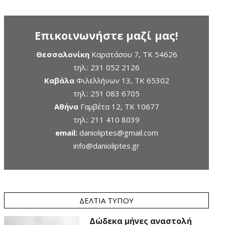
Επικοινωνήστε μαζί μας!
Θεσσαλονίκη
Καρατάσου 7, TK 54626
τηλ.:
231 052 2126
Καβάλα
Φιλελλήνων 13, ΤΚ 65302
τηλ.:
251 083 6705
Αθήνα
Γαμβέτα 12, ΤΚ 10677
τηλ.:
211 410 8039
email:
danioliptes@gmail.com
info@danioliptes.gr
ΔΕΛΤΊΑ ΤΎΠΟΥ
Δώδεκα μήνες αναστολή