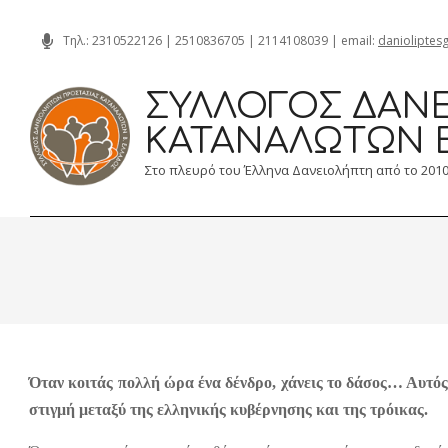
Skip
Τηλ.:
2310522126
|
2510836705
|
2114108039
| email:
danioliptes
to
content
ΣΎΛΛΟΓΟΣ ΔΑΝΕ
ΚΑΤΑΝΑΛΩΤΏΝ 
Στο πλευρό του Έλληνα Δανειολήπτη από το 201
Όταν κοιτάς πολλή ώρα ένα δένδρο, χάνεις το δάσος… Αυτός
στιγμή μεταξύ της ελληνικής κυβέρνησης και της τρόικας.