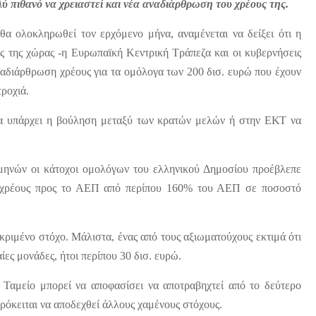
λύ πιθανό να χρειαστεί και νέα αναδιάρθρωση του χρέους της.
θα ολοκληρωθεί τον ερχόμενο μήνα, αναμένεται να δείξει ότι η
τές της χώρας -η Ευρωπαϊκή Κεντρική Τράπεζα και οι κυβερνήσεις
αδιάρθρωση χρέους για τα ομόλογα των 200 δισ. ευρώ που έχουν
ροχιά.
ι να υπάρχει η βούληση μεταξύ των κρατών μελών ή στην ΕΚΤ να
ηνών οι κάτοχοι ομολόγων του ελληνικού Δημοσίου προέβλεπε
υ χρέους προς το ΑΕΠ από περίπου 160% του ΑΕΠ σε ποσοστό
κριμένο στόχο. Μάλιστα, ένας από τους αξιωματούχους εκτιμά ότι
ίες μονάδες, ήτοι περίπου 30 δισ. ευρώ.
ό Ταμείο μπορεί να αποφασίσει να αποτραβηχτεί από το δεύτερο
ρόκειται να αποδεχθεί άλλους χαμένους στόχους.