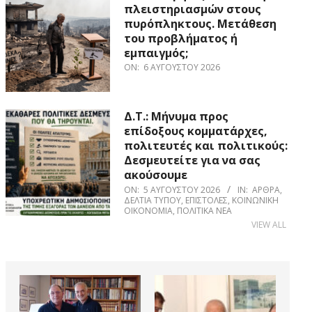
πλειστηριασμών στους
πυρόπληκτους. Μετάθεση
του προβλήματος ή
εμπαιγμός;
ON:
6 ΑΥΓΟΎΣΤΟΥ 2026
Δ.Τ.: Μήνυμα προς
επίδοξους κομματάρχες,
πολιτευτές και πολιτικούς:
Δεσμευτείτε για να σας
ακούσουμε
ON:
5 ΑΥΓΟΎΣΤΟΥ 2026
IN:
ΆΡΘΡΑ
,
ΔΕΛΤΊΑ ΤΎΠΟΥ
,
ΕΠΙΣΤΟΛΈΣ
,
ΚΟΙΝΩΝΙΚΉ
ΟΙΚΟΝΟΜΊΑ
,
ΠΟΛΙΤΙΚΆ ΝΈΑ
VIEW ALL