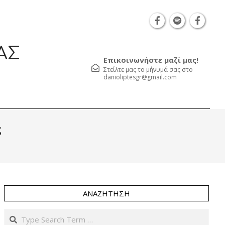
Θεσσαλονίκη Καρατάσου 7, TK 54626 τηλ.: 231 052 2
ΑΣ
Επικοινωνήστε μαζί μας!
Στείλτε μας το μήνυμά σας στο
danioliptesgr@gmail.com
Prim
ς
Navi
Men
ΑΝΑΖΉΤΗΣΗ
Search