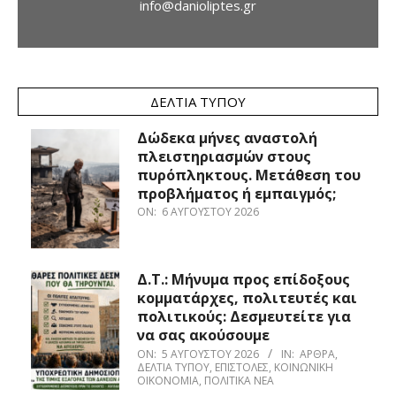
info@danioliptes.gr
ΔΕΛΤΊΑ ΤΎΠΟΥ
Δώδεκα μήνες αναστολή
πλειστηριασμών στους
πυρόπληκτους. Μετάθεση του
προβλήματος ή εμπαιγμός;
ON:
6 ΑΥΓΟΎΣΤΟΥ 2026
Δ.Τ.: Μήνυμα προς επίδοξους
κομματάρχες, πολιτευτές και
πολιτικούς: Δεσμευτείτε για
να σας ακούσουμε
ON:
5 ΑΥΓΟΎΣΤΟΥ 2026
IN:
ΆΡΘΡΑ
,
ΔΕΛΤΊΑ ΤΎΠΟΥ
,
ΕΠΙΣΤΟΛΈΣ
,
ΚΟΙΝΩΝΙΚΉ
ΟΙΚΟΝΟΜΊΑ
,
ΠΟΛΙΤΙΚΆ ΝΈΑ