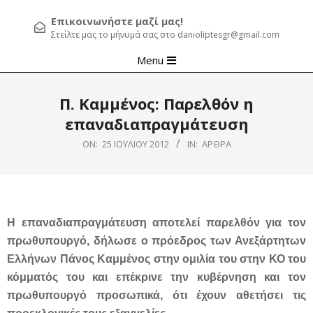
Επικοινωνήστε μαζί μας!
Στείλτε μας το μήνυμά σας στο danioliptesgr@gmail.com
Primary
Menu
Navigation
Menu
Π. Καμμένος: Παρελθόν η
επαναδιαπραγμάτευση
ON:
25 ΙΟΥΛΊΟΥ 2012
IN:
ΆΡΘΡΑ
Η επαναδιαπραγμάτευση αποτελεί παρελθόν για τον
πρωθυπουργό, δήλωσε ο πρόεδρος των Ανεξάρτητων
Ελλήνων Πάνος Καμμένος στην ομιλία του στην ΚΟ του
κόμματός του και επέκρινε την κυβέρνηση και τον
πρωθυπουργό προσωπικά, ότι έχουν αθετήσει τις