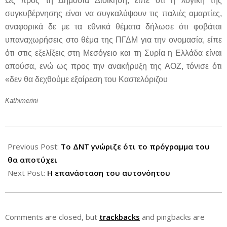
Ως προς τη Δημόσια Διοίκηση, είπε ότι η λογική της
συγκυβέρνησης είναι να συγκαλύψουν τις παλιές αμαρτίες,
αναφορικά δε με τα εθνικά θέματα δήλωσε ότι φοβάται
υπαναχωρήσεις στο θέμα της ΠΓΔΜ για την ονομασία, είπε
ότι στις εξελίξεις στη Μεσόγειο και τη Συρία η Ελλάδα είναι
απούσα, ενώ ως προς την ανακήρυξη της ΑΟΖ, τόνισε ότι
«δεν θα δεχθούμε εξαίρεση του Καστελόριζου
Kathimerini
2012-
07-
Previous Post:
Το ΔΝΤ γνώριζε ότι το πρόγραμμα του
25
θα αποτύχει
Next Post:
Η επανάσταση του αυτονόητου
Comments are closed, but
trackbacks
and pingbacks are