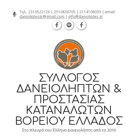
Θεσσαλονίκη Καρατάσου 7, TK 54626 
Skip
Τηλ.:
2310522126
|
2510836705
|
2114108039
| email:
danioliptesgr@gmail.com
|
info@danioliptes.gr
to
content
ΣΎΛΛΟΓΟΣ
ΔΑΝΕΙΟΛΗΠΤΏΝ &
ΠΡΟΣΤΑΣΊΑΣ
ΚΑΤΑΝΑΛΩΤΏΝ
ΒΟΡΕΊΟΥ ΕΛΛΆΔΟΣ
Στο πλευρό του Έλληνα Δανειολήπτη από το 2010