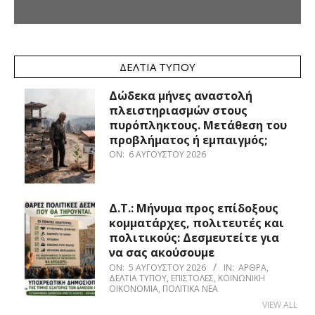
ΔΕΛΤΊΑ ΤΎΠΟΥ
Δώδεκα μήνες αναστολή
πλειστηριασμών στους
πυρόπληκτους. Μετάθεση του
προβλήματος ή εμπαιγμός;
ON:
6 ΑΥΓΟΎΣΤΟΥ 2026
Δ.Τ.: Μήνυμα προς επίδοξους
κομματάρχες, πολιτευτές και
πολιτικούς: Δεσμευτείτε για
να σας ακούσουμε
ON:
5 ΑΥΓΟΎΣΤΟΥ 2026
IN:
ΆΡΘΡΑ
,
ΔΕΛΤΊΑ ΤΎΠΟΥ
,
ΕΠΙΣΤΟΛΈΣ
,
ΚΟΙΝΩΝΙΚΉ
ΟΙΚΟΝΟΜΊΑ
,
ΠΟΛΙΤΙΚΆ ΝΈΑ
VIEW ALL