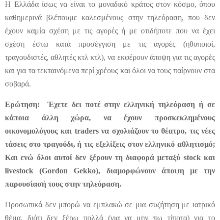
Η Ελλάδα ίσως να είναι το μοναδικό κράτος στον κόσμο, όπου
καθημερινά βλέπουμε καλεσμένους στην τηλεόραση, που δεν
έχουν καμία σχέση με τις αγορές ή με οτιδήποτε που να έχει
σχέση έστω κατά προσέγγιση με τις αγορές (ηθοποιοί,
τραγουδιστές, αθλητές κτλ κτλ), να εκφέρουν άποψη για τις αγορές
και για τα τεκταινόμενα περί χρέους και όλοι να τους παίρνουν στα
σοβαρά.
Ερώτηση: Έχετε δει ποτέ στην ελληνική τηλεόραση ή σε
κάποια άλλη χώρα, να έχουν προσκεκλημένους
οικονομολόγους και traders να σχολιάζουν το θέατρο, τις νέες
τάσεις στο τραγούδι, ή τις εξελίξεις στον ελληνικό αθλητισμό;
Και ενώ όλοι αυτοί δεν ξέρουν τη διαφορά μεταξύ stock και
livestock (Gordon Gekko), διαμορφώνουν άποψη με την
παρουσίασή τους στην τηλεόραση.
Προσωπικά δεν μπορώ να εμπλακώ σε μια συζήτηση με ιατρικό
θέμα, διότι δεν ξέρω πολλά (για να μην πω τίποτα) για το