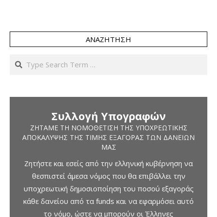
ΑΝΑΖΉΤΗΣΗ
Search
Συλλογή Υπογραφών
ΖΗΤΆΜΕ ΤΗ ΝΟΜΟΘΈΤΙΣΗ ΤΗΣ ΥΠΟΧΡΕΩΤΙΚΉΣ
ΑΠΟΚΆΛΥΨΗΣ ΤΗΣ ΤΙΜΉΣ ΕΞΑΓΟΡΆΣ ΤΩΝ ΔΑΝΕΊΩΝ
ΜΑΣ
Ζητήστε και εσείς από την ελληνική κυβέρνηση να
θεσπιστεί άμεσα νόμος που θα επιβάλλει την
υποχρεωτική δημοσιοποίηση του ποσού εξαγοράς
κάθε δανείου από τα funds και να εφαρμόσει αυτό
το νόμο, ώστε να μπορούν οι Έλληνες