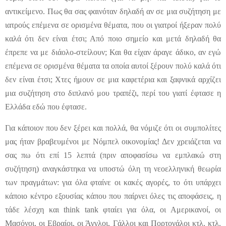
αντικείμενο. Πως θα σας φαινόταν δηλαδή αν σε μια συζήτηση με
ιατρούς επέμενα σε ορισμένα θέματα, που οι γιατροί ήξεραν πολύ
καλά ότι δεν είναι έτσι; Από ποιο σημείο και μετά δηλαδή θα
έπρεπε να με διάολο-στείλουν; Και θα είχαν άραγε άδικο, αν εγώ
επέμενα σε ορισμένα θέματα τα οποία αυτοί ξέρουν πολύ καλά ότι
δεν είναι έτσι; Χτες ήμουν σε μια καφετέρια και ξαφνικά αρχίζει
μια συζήτηση στο διπλανό μου τραπέζι, περί του γιατί έφτασε η
Ελλάδα εδώ που έφτασε.
Για κάποιον που δεν ξέρει και πολλά, θα νόμιζε ότι οι συμπολίτες
μας ήταν βραβευμένοι με Νόμπελ οικονομίας! Δεν χρειάζεται να
σας πω ότι επί 15 λεπτά (πριν αποφασίσω να εμπλακώ στη
συζήτηση) αναγκάστηκα να υποστώ όλη τη νεοελληνική θεωρία
των πραγμάτων: για όλα φταίνε οι κακές αγορές, το ότι υπάρχει
κάποιο κέντρο εξουσίας κάπου που παίρνει όλες τις αποφάσεις, η
τάδε λέσχη και think tank φταίει για όλα, οι Αμερικανοί, οι
Μασόνοι, οι Εβραίοι, οι Άγγλοι, Γάλλοι και Πορτογάλοι κτλ. κτλ.