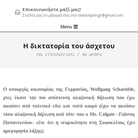
Επικοινωνήστε μαζί μας!
Στείλτε μας το μήνυμά σας στο danioliptesgr@gmail.com
Primary
Menu
Navigation
Menu
Η δικτατορία του άσχετου
ON:
27 ΙΟΥΛΊΟΥ 2012
IN:
ΆΡΘΡΑ
Ο υπουργός οικονομίας της Γερμανίας, Wolfgang Schaeuble,
χτες έκανε την πιο απίστευτη αλαζονική δήλωση που έχω
ακούσει από πολιτικό εδώ και πολύ καιρό (έχω να ακούσω
τόσο αλαζονική δήλωση από τότε που ο Mr. Colgate –Γιάννος
Παπαντωνίου– είπε ότι η νευρικότητα στη Σοφοκλέους έχει
ημερομηνία λήξης).