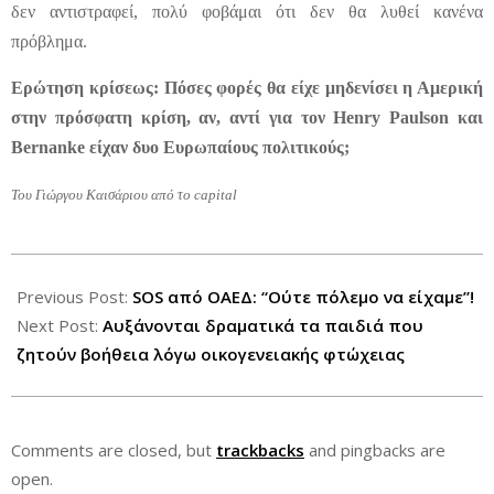
δεν αντιστραφεί, πολύ φοβάμαι ότι δεν θα λυθεί κανένα
πρόβλημα.
Ερώτηση κρίσεως: Πόσες φορές θα είχε μηδενίσει η Αμερική
στην πρόσφατη κρίση, αν, αντί για τον Henry Paulson και
Bernanke είχαν δυο Ευρωπαίους πολιτικούς;
Του Γιώργου Καισάριου από το capital
2012-
07-
Previous Post:
SOS από ΟΑΕΔ: “Ούτε πόλεμο να είχαμε”!
27
Next Post:
Αυξάνονται δραματικά τα παιδιά που
ζητούν βοήθεια λόγω οικογενειακής φτώχειας
Comments are closed, but
trackbacks
and pingbacks are
open.