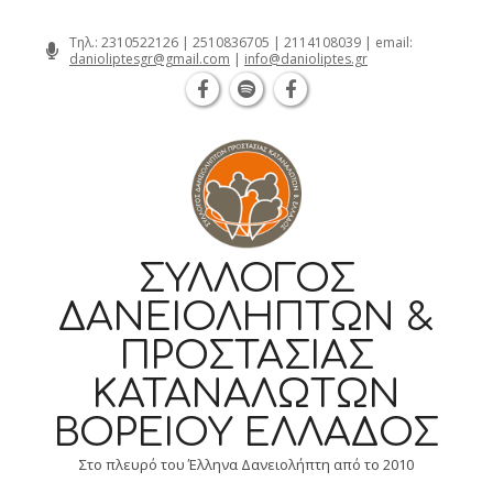
Θεσσαλονίκη Καρατάσου 7, TK 54626 τ
Skip
Τηλ.:
2310522126
|
2510836705
|
2114108039
| email:
danioliptesgr@gmail.com
|
info@danioliptes.gr
to
content
ΣΎΛΛΟΓΟΣ
ΔΑΝΕΙΟΛΗΠΤΏΝ &
ΠΡΟΣΤΑΣΊΑΣ
ΚΑΤΑΝΑΛΩΤΏΝ
ΒΟΡΕΊΟΥ ΕΛΛΆΔΟΣ
Στο πλευρό του Έλληνα Δανειολήπτη από το 2010