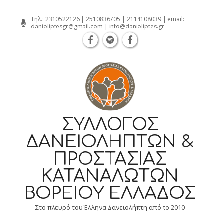
Θεσσαλονίκη Καρατάσου 7, TK 54626 τ
Skip
Τηλ.:
2310522126
|
2510836705
|
2114108039
| email:
danioliptesgr@gmail.com
|
info@danioliptes.gr
to
content
ΣΎΛΛΟΓΟΣ
ΔΑΝΕΙΟΛΗΠΤΏΝ &
ΠΡΟΣΤΑΣΊΑΣ
ΚΑΤΑΝΑΛΩΤΏΝ
ΒΟΡΕΊΟΥ ΕΛΛΆΔΟΣ
Στο πλευρό του Έλληνα Δανειολήπτη από το 2010