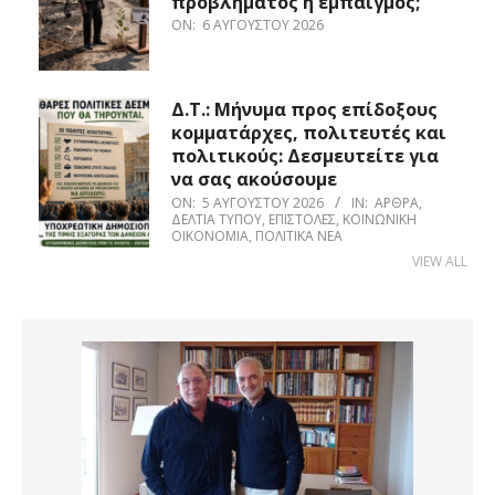
προβλήματος ή εμπαιγμός;
ON:
6 ΑΥΓΟΎΣΤΟΥ 2026
Δ.Τ.: Μήνυμα προς επίδοξους
κομματάρχες, πολιτευτές και
πολιτικούς: Δεσμευτείτε για
να σας ακούσουμε
ON:
5 ΑΥΓΟΎΣΤΟΥ 2026
IN:
ΆΡΘΡΑ
,
ΔΕΛΤΊΑ ΤΎΠΟΥ
,
ΕΠΙΣΤΟΛΈΣ
,
ΚΟΙΝΩΝΙΚΉ
ΟΙΚΟΝΟΜΊΑ
,
ΠΟΛΙΤΙΚΆ ΝΈΑ
VIEW ALL