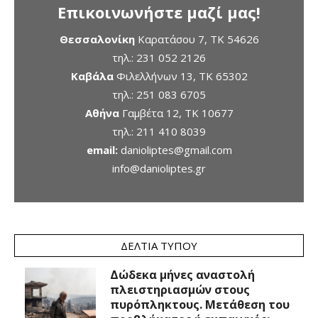
Επικοινωνήστε μαζί μας!
Θεσσαλονίκη
Καρατάσου 7, TK 54626
τηλ.:
231 052 2126
Καβάλα
Φιλελλήνων 13, ΤΚ 65302
τηλ.:
251 083 6705
Αθήνα
Γαμβέτα 12, ΤΚ 10677
τηλ.:
211 410 8039
email:
danioliptes@gmail.com
info@danioliptes.gr
ΔΕΛΤΊΑ ΤΎΠΟΥ
Δώδεκα μήνες αναστολή
πλειστηριασμών στους
πυρόπληκτους. Μετάθεση του