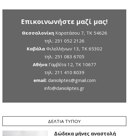
Επικοινωνήστε μαζί μας!
Θεσσαλονίκη
Καρατάσου 7, TK 54626
τηλ.:
231 052 2126
Καβάλα
Φιλελλήνων 13, ΤΚ 65302
τηλ.:
251 083 6705
Αθήνα
Γαμβέτα 12, ΤΚ 10677
τηλ.:
211 410 8039
email:
danioliptes@gmail.com
info@danioliptes.gr
ΔΕΛΤΊΑ ΤΎΠΟΥ
Δώδεκα μήνες αναστολή