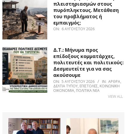
πλειστηριασμών στους
πυρόπληκτους. Μετάθεση
του προβλήματος ή
εμπαιγμός;
ON:
6 ΑΥΓΟΎΣΤΟΥ 2026
Δ.Τ.: Μήνυμα προς
επίδοξους κομματάρχες,
πολιτευτές και πολιτικούς:
Δεσμευτείτε για να σας
ακούσουμε
ON:
5 ΑΥΓΟΎΣΤΟΥ 2026
IN:
ΆΡΘΡΑ
,
ΔΕΛΤΊΑ ΤΎΠΟΥ
,
ΕΠΙΣΤΟΛΈΣ
,
ΚΟΙΝΩΝΙΚΉ
ΟΙΚΟΝΟΜΊΑ
,
ΠΟΛΙΤΙΚΆ ΝΈΑ
VIEW ALL