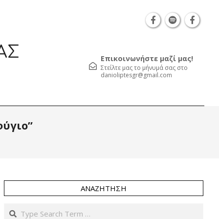
Θεσσαλονίκη Καρατάσου 7, TK 54626 τηλ.: 231 05
ΑΣ
Επικοινωνήστε μαζί μας!
Στείλτε μας το μήνυμά σας στο
danioliptesgr@gmail.com
Prim
φύγιο”
Navi
Men
ΑΝΑΖΉΤΗΣΗ
Search