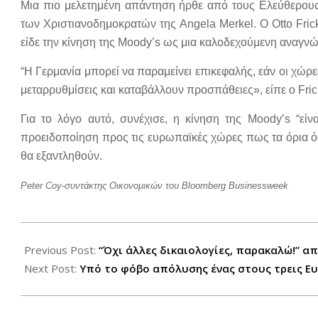
Μια πιο μελετημένη απάντηση ήρθε από τους Ελεύθερου
των Χριστιανοδημοκρατών της Angela Merkel. Ο Otto Fr
είδε την κίνηση της Moody’s ως μια καλοδεχούμενη αναγνώ
“Η Γερμανία μπορεί να παραμείνει επικεφαλής, εάν οι χώ
μεταρρυθμίσεις και καταβάλλουν προσπάθειες», είπε ο Fric
Για το λόγο αυτό, συνέχισε, η κίνηση της Moody’s “είν
προειδοποίηση προς τις ευρωπαϊκές χώρες πως τα όρια ό
θα εξαντληθούν.
Peter Coy-συντάκτης Οικονομικών του Bloomberg Businessweek
2012-
07-
Previous Post:
“Όχι άλλες δικαιολογίες, παρακαλώ!” α
28
Next Post:
Υπό το φόβο απόλυσης ένας στους τρεις Ε