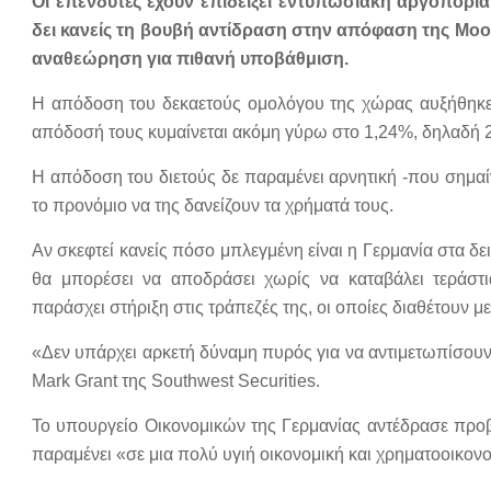
Οι επενδυτές έχουν επιδείξει εντυπωσιακή αργοπορία
δει κανείς τη βουβή αντίδραση στην απόφαση της Moo
αναθεώρηση για πιθανή υποβάθμιση.
Η απόδοση του δεκαετούς ομολόγου της χώρας αυξήθηκε,
απόδοσή τους κυμαίνεται ακόμη γύρω στο 1,24%, δηλαδή 2
Η απόδοση του διετούς δε παραμένει αρνητική -που σημαί
το προνόμιο να της δανείζουν τα χρήματά τους.
Αν σκεφτεί κανείς πόσο μπλεγμένη είναι η Γερμανία στα δ
θα μπορέσει να αποδράσει χωρίς να καταβάλει τεράστι
παράσχει στήριξη στις τράπεζές της, οι οποίες διαθέτουν με
«Δεν υπάρχει αρκετή δύναμη πυρός για να αντιμετωπίσουν
Mark Grant της Southwest Securities.
Το υπουργείο Οικονομικών της Γερμανίας αντέδρασε προ
παραμένει «σε μια πολύ υγιή οικονομική και χρηματοοικον