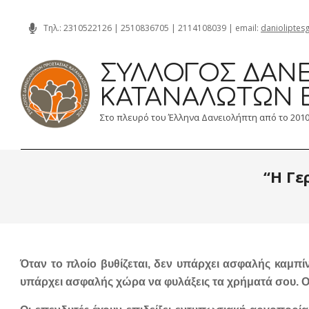
Skip
Τηλ.:
2310522126
|
2510836705
|
2114108039
| email:
danioliptes
to
content
ΣΎΛΛΟΓΟΣ ΔΑΝΕ
ΚΑΤΑΝΑΛΩΤΏΝ 
Στο πλευρό του Έλληνα Δανειολήπτη από το 201
“Η Γε
Όταν το πλοίο βυθίζεται, δεν υπάρχει ασφαλής καμπίν
υπάρχει ασφαλής χώρα να φυλάξεις τα χρήματά σου. Ο