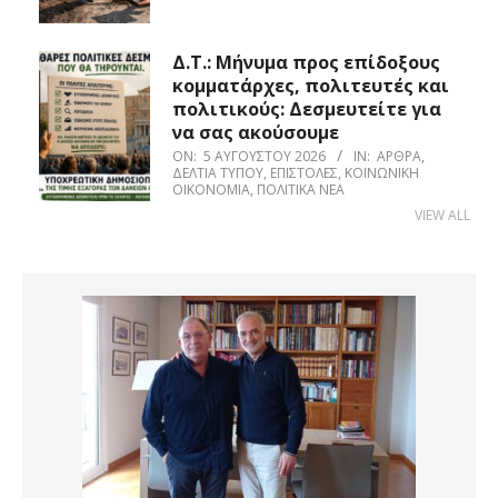
Δ.Τ.: Μήνυμα προς επίδοξους
κομματάρχες, πολιτευτές και
πολιτικούς: Δεσμευτείτε για
να σας ακούσουμε
ON:
5 ΑΥΓΟΎΣΤΟΥ 2026
IN:
ΆΡΘΡΑ
,
ΔΕΛΤΊΑ ΤΎΠΟΥ
,
ΕΠΙΣΤΟΛΈΣ
,
ΚΟΙΝΩΝΙΚΉ
ΟΙΚΟΝΟΜΊΑ
,
ΠΟΛΙΤΙΚΆ ΝΈΑ
VIEW ALL