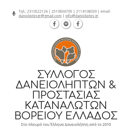
Θεσσαλονίκη Καρατάσου 7, TK 54626 τη
Skip
Τηλ.:
2310522126
|
2510836705
|
2114108039
| email:
danioliptesgr@gmail.com
|
info@danioliptes.gr
to
content
ΣΎΛΛΟΓΟΣ
ΔΑΝΕΙΟΛΗΠΤΏΝ &
ΠΡΟΣΤΑΣΊΑΣ
ΚΑΤΑΝΑΛΩΤΏΝ
ΒΟΡΕΊΟΥ ΕΛΛΆΔΟΣ
Στο πλευρό του Έλληνα Δανειολήπτη από το 2010