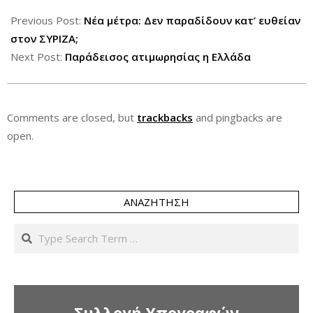
2012-
07-
Previous Post:
Νέα μέτρα: Δεν παραδίδουν κατ’ ευθείαν
29
στον ΣΥΡΙΖΑ;
Next Post:
Παράδεισος ατιμωρησίας η Ελλάδα
Comments are closed, but
trackbacks
and pingbacks are
open.
ΑΝΑΖΉΤΗΣΗ
Search
Συλλογή Υπογραφών