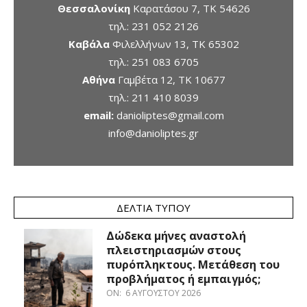
Θεσσαλονίκη
Καρατάσου 7, TK 54626
τηλ.:
231 052 2126
Καβάλα
Φιλελλήνων 13, ΤΚ 65302
τηλ.:
251 083 6705
Αθήνα
Γαμβέτα 12, ΤΚ 10677
τηλ.:
211 410 8039
email:
danioliptes@gmail.com
info@danioliptes.gr
ΔΕΛΤΊΑ ΤΎΠΟΥ
Δώδεκα μήνες αναστολή
πλειστηριασμών στους
πυρόπληκτους. Μετάθεση του
προβλήματος ή εμπαιγμός;
ON:
6 ΑΥΓΟΎΣΤΟΥ 2026