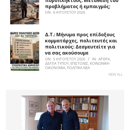
πυρόπληκτους. Μετάθεση του
προβλήματος ή εμπαιγμός;
ON:
6 ΑΥΓΟΎΣΤΟΥ 2026
Δ.Τ.: Μήνυμα προς επίδοξους
κομματάρχες, πολιτευτές και
πολιτικούς: Δεσμευτείτε για
να σας ακούσουμε
ON:
5 ΑΥΓΟΎΣΤΟΥ 2026
IN:
ΆΡΘΡΑ
,
ΔΕΛΤΊΑ ΤΎΠΟΥ
,
ΕΠΙΣΤΟΛΈΣ
,
ΚΟΙΝΩΝΙΚΉ
ΟΙΚΟΝΟΜΊΑ
,
ΠΟΛΙΤΙΚΆ ΝΈΑ
VIEW ALL