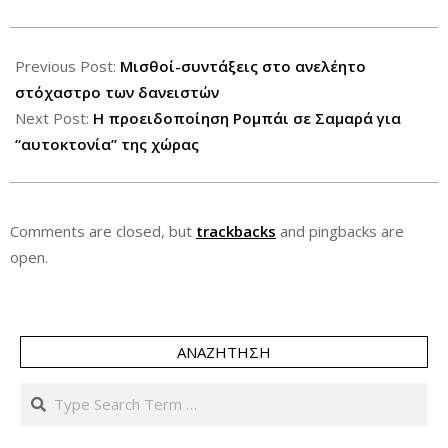
2012-
08-
Previous Post:
Μισθοί-συντάξεις στο ανελέητο
02
στόχαστρο των δανειστών
Next Post:
Η προειδοποίηση Ρομπάι σε Σαμαρά για
“αυτοκτονία” της χώρας
Comments are closed, but
trackbacks
and pingbacks are
open.
ΑΝΑΖΉΤΗΣΗ
Search