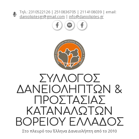
Θεσσαλονίκη Καρατάσου 7, TK 54626 
Skip
Τηλ.:
2310522126
|
2510836705
|
2114108039
| email:
danioliptesgr@gmail.com
|
info@danioliptes.gr
to
content
ΣΎΛΛΟΓΟΣ
ΔΑΝΕΙΟΛΗΠΤΏΝ &
ΠΡΟΣΤΑΣΊΑΣ
ΚΑΤΑΝΑΛΩΤΏΝ
ΒΟΡΕΊΟΥ ΕΛΛΆΔΟΣ
Στο πλευρό του Έλληνα Δανειολήπτη από το 2010