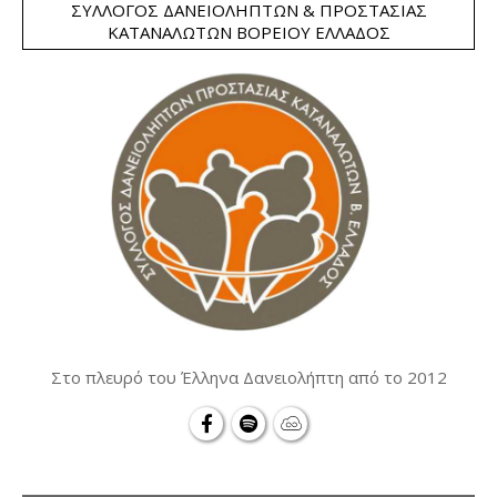
ΣΎΛΛΟΓΟΣ ΔΑΝΕΙΟΛΗΠΤΏΝ & ΠΡΟΣΤΑΣΊΑΣ
ΚΑΤΑΝΑΛΩΤΏΝ ΒΟΡΕΊΟΥ ΕΛΛΆΔΟΣ
Στο πλευρό του Έλληνα Δανειολήπτη από το 2012