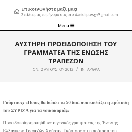
Επικοινωνήστε μαζί μας!
Στείλτε μας το μήνυμά σας στο danioliptesgr@gmail.com
Primary
Menu
Navigation
Menu
ΑΥΣΤΗΡΗ ΠΡΟΕΙΔΟΠΟΙΗΣΗ ΤΟΥ
ΓΡΑΜΜΑΤΕΑ ΤΗΣ ΕΝΩΣΗΣ
ΤΡΑΠΕΖΩΝ
ON:
2 ΑΥΓΟΎΣΤΟΥ 2012
IN:
ΆΡΘΡΑ
Γκόρτσος: «Ποιος θα δώσει τα 50 δισ. που κοστίζει η πρόταση
του ΣΥΡΙΖΑ για τα νοικοκυριά;»
Προειδοποίηση απηύθυνε ο γενικός γραμματέας της Ένωσης
Ελληνικών Τραπεζών Χρήστος Γκόρτσος ότι η πρόταση του