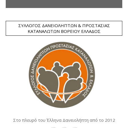
ΣΎΛΛΟΓΟΣ ΔΑΝΕΙΟΛΗΠΤΏΝ & ΠΡΟΣΤΑΣΊΑΣ
ΚΑΤΑΝΑΛΩΤΏΝ ΒΟΡΕΊΟΥ ΕΛΛΆΔΟΣ
Στο πλευρό του Έλληνα Δανειολήπτη από το 2012